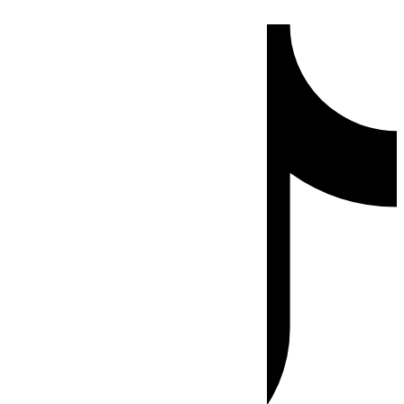
Ir
Tiktok
al
contenido