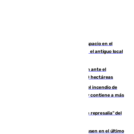
Las marca internacionales ganan espacio en el
Centro de Málaga: La Tagliatella abre en el antiguo local
de Vox Sports Bar
Moreno pide extremar la precaución ante el
incendio de Niebla, que supera las 4.000 hectáreas
340 personas más desalojadas por el incendio de
Niebla, que mantiene a 410 evacuadas y contiene a más
de 500 efectivos trabajando
Italia responde ante las "medidas de represalia" del
Gobierno de Sánchez
El Sevilla se desinfla ante el Leverkusen en el último