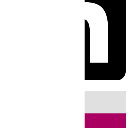
HOY
|
Sucesos
Guardia Civil
Fútbol
LaLiga
Incendios