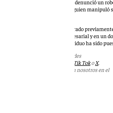
El mismo día, un tercer usuario denunció un rob
deporte en las instalaciones, alguien manipuló su
que tenía en su monedero.
El detenido ya había sido capturado previamente
las taquillas de un centro empresarial y en un d
Policía Nacional. Ahora, el individuo ha sido pue
Más noticias de
101TV
en las redes
sociales:
Instagram
,
Facebook
,
Tik Tok
o
X
.
Puedes ponerte en contacto con nosotros en el
correo
informativos@101tv.es
Tags:
Últimas noticias