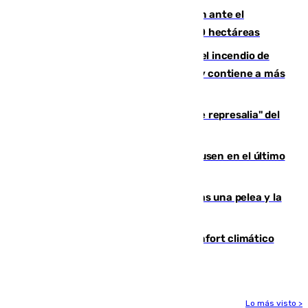
Moreno pide extremar la precaución ante el
incendio de Niebla, que supera las 4.000 hectáreas
340 personas más desalojadas por el incendio de
Niebla, que mantiene a 410 evacuadas y contiene a más
de 500 efectivos trabajando
Italia responde ante las "medidas de represalia" del
Gobierno de Sánchez
El Sevilla se desinfla ante el Leverkusen en el último
ensayo (1-2)
Tensión en la prisión de Alhaurín tras una pelea y la
incautación de un punzón
Málaga contabiliza 148 zonas de confort climático
para enfrentar las altas temperaturas
Lo más visto >