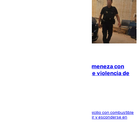
08.08.2026
Retiene a su mujer en su casa y ameneza con
quemar la vivienda: nuevo caso de violencia de
género en Málaga
El arrestado, de 54 años, habría rociado el domicilio con combustible
y habría impedido salir a la víctima antes de huir y esconderse en
una casa cercana