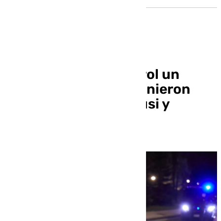
Detenido en un control un
hombre al que intervinieron
cocaína, ketamina, tusi y
éxtasis