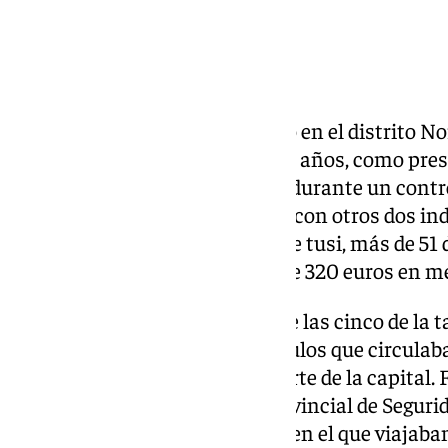
La
Policía Nacional
ha detenido en el distrito N
nacionalidad colombiana, de 28 años, como presu
tráfico de drogas, tras localizar durante un contro
turismo en el que viajaba junto con otros dos in
éxtasis, cerca de once gramos de tusi, más de 51 
ketamina, además de incautarle 320 euros en me
Los hechos tuvieron lugar sobre las cinco de la t
destinado a controlar los vehículos que circulab
de
Almanjáyar
en el distrito Norte de la capital
pertenecientes a la Brigada Provincial de Segu
reaccionaron ante un vehículo en el que viajaban