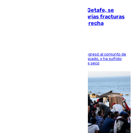
Christantus Uche, delantero del Getafe, se
perderá toda la temporada por varias fracturas
en los ligamentos de su rodilla derecha
El centrocampista reconvertido en atacante regresó al conjunto de
la capital, después de salir obligado el curso pasado, y ha sufrido
una lesión que lo mantendrá un año en el dique seco