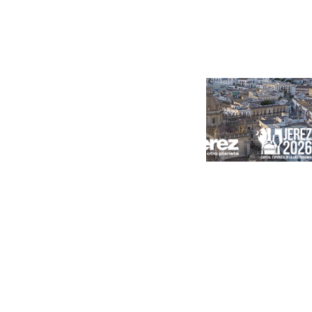
Portada
Andalucía
Sevilla
Málaga
Granada