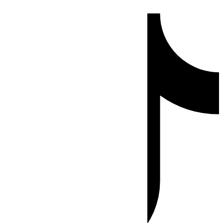
Ir
Tiktok
al
contenido