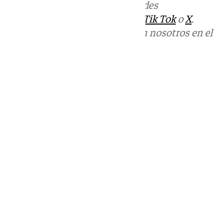
Más noticias de
101TV
en las redes
sociales:
Instagram
,
Facebook
,
Tik Tok
o
X
.
Puedes ponerte en contacto con nosotros en el
correo
informativos@101tv.es
Tags:
Últimas noticias