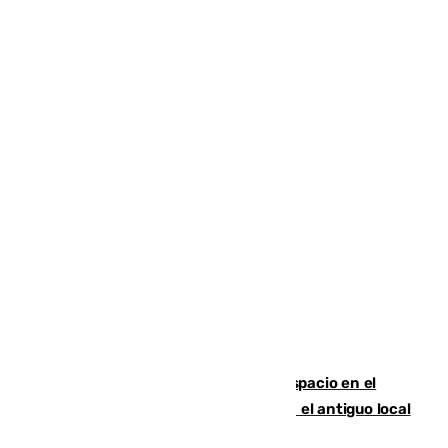
Las marca internacionales ganan espacio en el
Centro de Málaga: La Tagliatella abre en el antiguo local
de Vox Sports Bar