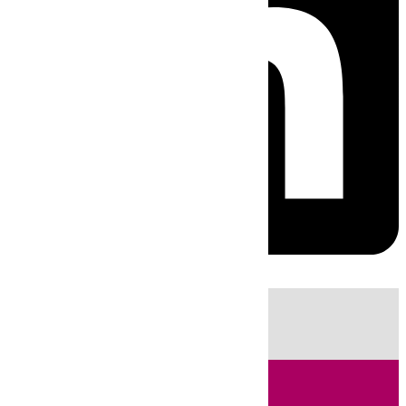
HOY
|
Sucesos
Guardia Civil
Fútbol
LaLiga
Incendios