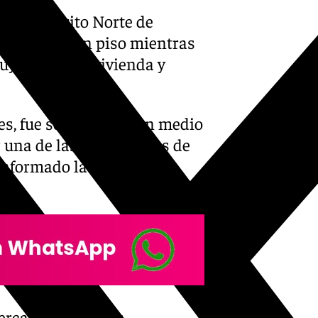
 del distrito Norte de
 robar en un piso mientras
uyendo de la vivienda y
es, fue sorprendido en medio
or una de las compañeras de
 informado la Policía
cercano al campus