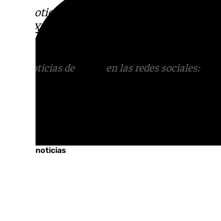
Más noticias de
101TV
en las redes sociales
Tok
o
X
. Puedes ponerte en contacto con nos
correo
informativos@101tv.es
Más noticias de
101TV
en las redes sociales:
Ins
correo
informativos@101tv.es
Tags:
Últimas noticias