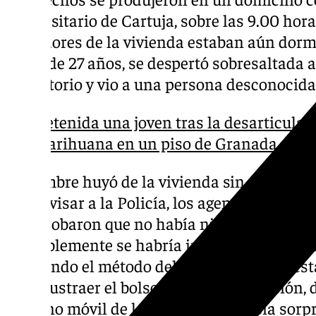
universitario de Cartuja, sobre las 9.00 hor
moradores de la vivienda estaban aún dormi
chica de 27 años, se despertó sobresaltada 
dormitorio y vio a una persona desconocida,
Detenida una joven tras la desarticulac
marihuana en un piso de Granada
El hombre huyó de la vivienda sin ser visto p
Tras avisar a la Policía, los agentes se pers
comprobaron que no había ninguna ventana n
probablemente se habría introducido en la c
utilizando el método del resbalón. En su e
para sustraer el bolso con documentación, di
teléfono móvil de la chica que le había sorp