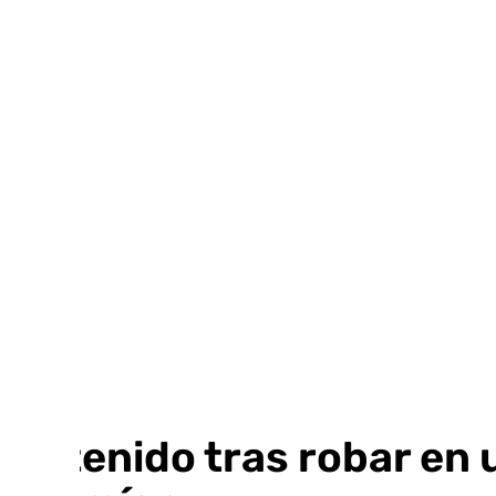
Ir
al
contenido
Detenido tras robar en