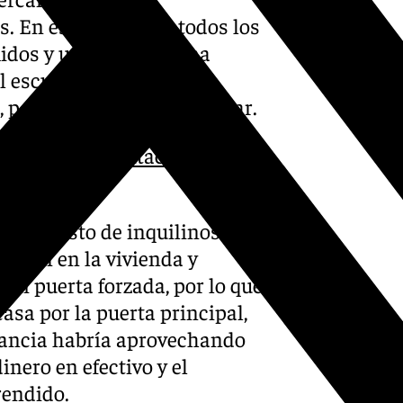
as. En ese momento, todos los
dos y uno de ellos, una
al escuchar ruidos en su
 por lo que comenzó a gritar.
ión de una plantación de
or el resto de inquilinos.
onaron en la vivienda y
i puerta forzada, por lo que
asa por la puerta principal,
stancia habría aprovechando
nero en efectivo y el
rendido.