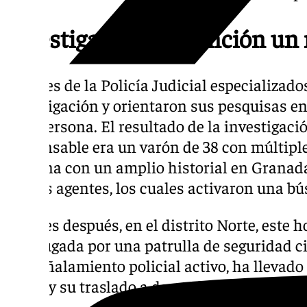
Investigación y detención un
Agentes de la Policía Judicial especializad
investigación y orientaron sus pesquisas en
esta persona. El resultado de la investigaci
responsable era un varón de 38 con múltipl
persona con un amplio historial en Grana
por los agentes, los cuales activaron una b
Un mes después, en el distrito Norte, este 
madrugada por una patrulla de seguridad ci
del señalamiento policial activo, ha llevado
varón y su traslado a dependencias policial