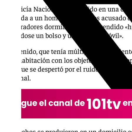
La Policía Nacional ha detenido en una calle
Granada a un hombre de 38 años acusado de
su moradores dormían y ser sorprendido «h
llevándose un bolso y un teléfono móvil».
El detenido, que tenía múltiples antecedent
de la habitación con los objetos robados p
piso, que se despertó por el ruido, según ha
Nacional.
Los hechos se produjeron en un domicilio 