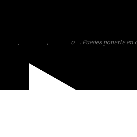
:
Instagram
,
Facebook
,
Tik
otros en el
tagram
,
Facebook
,
Tik Tok
o
X
. Puedes ponerte en 