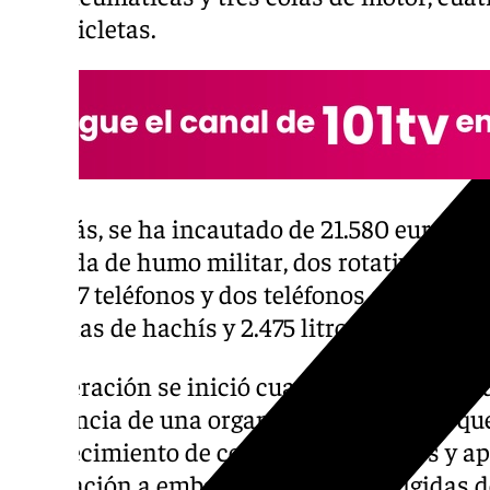
motocicletas.
Además, se ha incautado de 21.580 euros en
granada de humo militar, dos rotativos poli
GPS, 27 teléfonos y dos teléfonos satélites, 
pastillas de hachís y 2.475 litros de gasolin
La operación se inició cuando los agentes t
existencia de una organización criminal qu
abastecimiento de combustible, víveres y a
tripulación a embarcaciones semirrígidas d