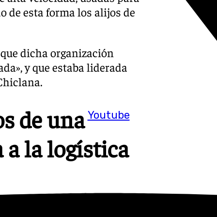
do de esta forma los alijos de
 que dicha organización
ada», y que estaba liderada
Chiclana.
s de una
Youtube
a la logística
jerárquico con un claro