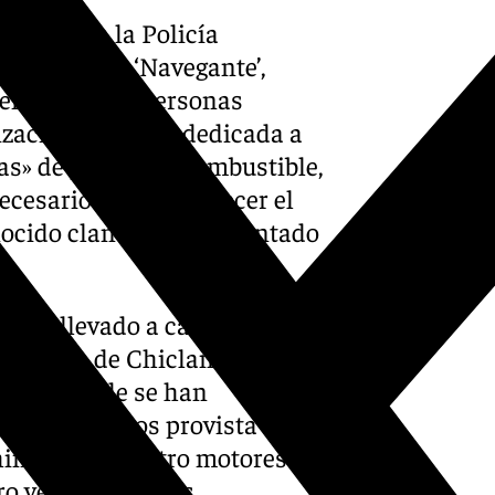
junta con la Policía
la operación ‘Navegante’,
tención de 15 personas
zación criminal dedicada a
ías» de petaqueo, combustible,
ecesarios para favorecer el
nocido clan familiar asentado
 han llevado a cabo siete
aditanas de Chiclana de la
 Real, donde se han
cuatro metros provista de
hinchadas, cuatro motores
ro vehículos y dos