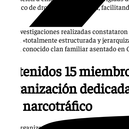
el tráfico de drogas e inmigración, facilitan
droga.
Las investigaciones realizadas constataron
estaba «totalmente estructurada y jerarquiz
por un conocido clan familiar asentado en 
Detenidos 15 miembro
organización dedicada 
del narcotráfico
Esta organización presentaba un escalafón 