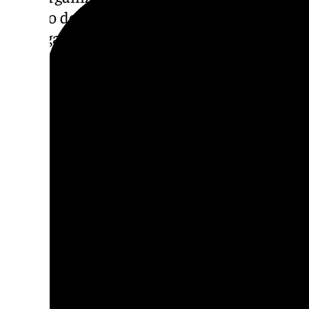
reparto de funciones en el que los líderes,
encargaban del control y de la financiación 
vehículos, embarcaciones, centros logístico
combustible, motores para embarcaciones de
de confianza– y las labores de seguridad en 
gasolina y en la compra de vivieres para los
En el segundo escalón se encontraba el lug
de los cabecillas, que asumía el rol de pers
labores de contacto con otros miembros de 
escalones inferiores en la estructura.
Los integrantes de la organización cuentan
delictivo por delitos relacionados con el nar