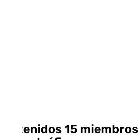
Ir
al
contenido
Detenidos 15 miembros d