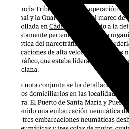
La Agencia Tributaria, en una operación con
Nacional y la Guardia Civil, en el marco de 
desarrollada en
Cádiz
, ha procedido a la de
supuestamente pertenecientes a una organi
la logística del narcotráfico, como «guarder
embarcaciones de alta velocidad y víveres n
narcotráfico, que estaba liderada por un co
en Chiclana.
En una nota conjunta se ha detallado que se
registros domiciliarios en las localidades g
Frontera, El Puerto de Santa María y Puerto
intervenido una embarcación neumática de 
motor, tres embarcaciones neumáticas des
para neumáticas y tres colas de motor, cuat