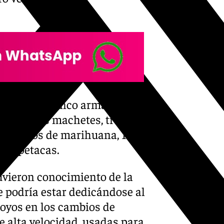
 metálico, cinco armas, una
ciales, dos machetes, tres
siete kilos de marihuana, 18
a en petacas.
uvieron conocimiento de la
e podría estar dedicándose al
poyos en los cambios de
e alta velocidad, usadas para