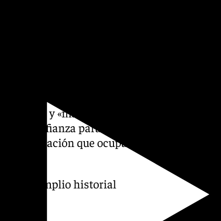
 ambos hermanos, se
para adquirir la gasolina,
s –«guarderías» de
 alta velocidad, contactos
el traslado de las petacas de
 pilotos de las narcolanchas.
arteniente y «mano derecha»
ona de confianza para las
la organización que ocupan
 con un amplio historial
cotráfico.