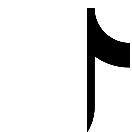
Ir
Tiktok
al
contenido