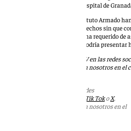
que se requería traslado a un hospital de Granada
Fuentes consultadas en el Instituto Armado han
investigación para aclarar los hechos sin que co
haber entre el herido grave que ha requerido de a
varón, que al parecer también podría presentar 
Descubre más noticias de 101TV en las redes soc
Puedes ponerte en contacto con nosotros en el 
redaccion.granada@101tv.es
Más noticias de
101TV
en las redes
sociales:
Instagram
,
Facebook
,
Tik Tok
o
X
.
Puedes ponerte en contacto con nosotros en el
correo
informativos@101tv.es