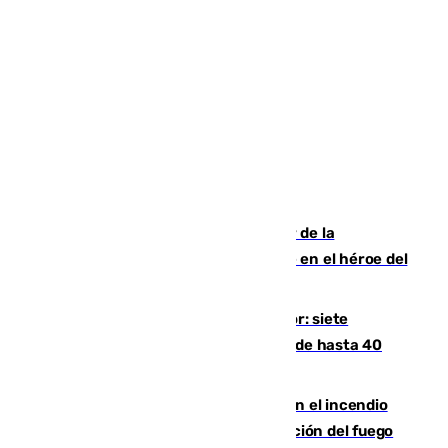
Ferrán Torres, nombrado embajador de la
Comunidad Valenciana tras convertirse en el héroe del
Mundial
Andalucía sigue asfixiada por el calor: siete
provincias, en alerta por temperaturas de hasta 40
grados
Activado el nivel 2 de emergencia en el incendio
forestal de Niebla por la compleja evolución del fuego