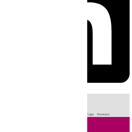
HOY
|
Fútbol
Primera División
Crisis Migratoria en Ceuta
LaLiga
Sucesos