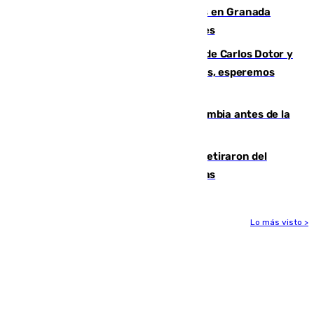
Controlado un incendio de rastrojos en Granada
junto a la autovía y al Callejón de Nogales
Juanfran Funes, sobre las lesiones de Carlos Dotor y
Fernando Calero: “Estamos preocupados, esperemos
que no sea nada”
Felipe VI refuerza los lazos con Colombia antes de la
llegada del nuevo presidente
Fernando Calero y Carlos Dotor se retiraron del
encuentro contra el Ceuta con molestias
Lo más visto >
Más noticias
Ver más >