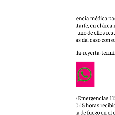
Dos hombres han recibido asistencia médica pas
jueves en el centro de Salud de Atarfe, en el áre
una disputa en la que al parecer uno de ellos res
fuego, según fuentes conocedoras del caso cons
https://www.101tv.es/herido-bala-reyerta-term
Desde el servicio coordinador de Emergencias 1
Europa Press de que sobre las 00:15 horas recibi
varón de 37 años herido por arma de fuego en el c