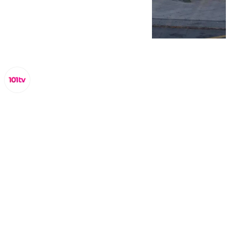
Miguel Alfonso
jueves, 27 marzo 2025, 13:39
Compartir: