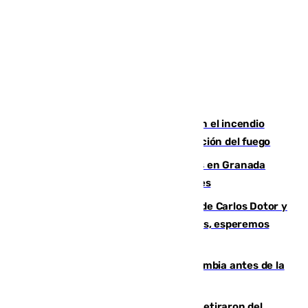
Activado el nivel 2 de emergencia en el incendio
forestal de Niebla por la compleja evolución del fuego
Controlado un incendio de rastrojos en Granada
junto a la autovía y al Callejón de Nogales
Juanfran Funes, sobre las lesiones de Carlos Dotor y
Fernando Calero: “Estamos preocupados, esperemos
que no sea nada”
Felipe VI refuerza los lazos con Colombia antes de la
llegada del nuevo presidente
Fernando Calero y Carlos Dotor se retiraron del