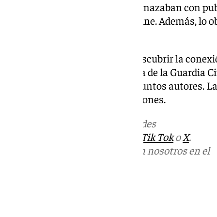
fotos íntimas del joven y lo amenazaban con publ
claves de acceso a su banca online. Además, lo o
euros
adicionales.
La Guardia Civil de Osuna, al descubrir la conex
el
‘Equipo @’
de la Comandancia de la Guardia Civ
identificar y localizar a los presuntos autores. L
no se descartan nuevas detenciones.
Más noticias de
101TV
en las redes
sociales:
Instagram
,
Facebook
,
Tik Tok
o
X
.
Puedes ponerte en contacto con nosotros en el
correo
informativos@101tv.es
Tags:
Últimas noticias