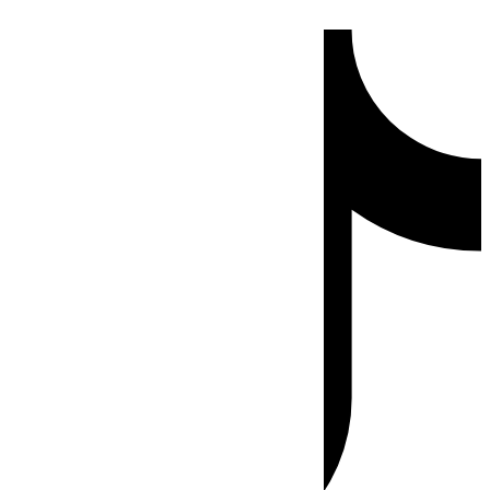
Ir
Tiktok
al
contenido