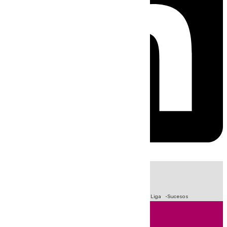
HOY
|
Fútbol
Primera División
Crisis Migratoria en Ceuta
LaLiga
Sucesos