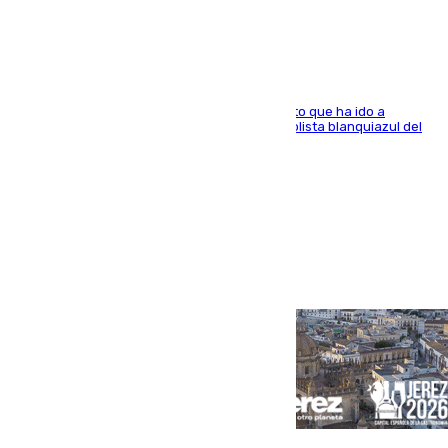
Dani Lorenzo
El centrocampista marbellí es ‘padre’ de un gato que ha ido a
recoger a Vigo y su nombre es como el exfutbolista blanquiazul del
Arroyo de la Miel