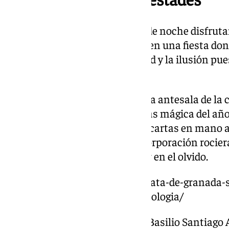
Granada se ha volcado esta tarde noche disfruta
recuperación, se ha convertido en una fiesta do
nutren del espíritu de la Navidad y la ilusión pue
enero.
Esta cabalgata se convierte en la antesala de la
los Reyes Magos en la noche más mágica del año, 
pequeños puedan entregar sus cartas en mano a
compromiso adquirido por la corporación rocie
únicos que nunca debieron caer en el olvido.
https://www.101tv.es/la-cabalgata-de-granada
aunque-pendiente-de-la-climatologia/
El Heraldo está encarnado por Basilio Santiago 