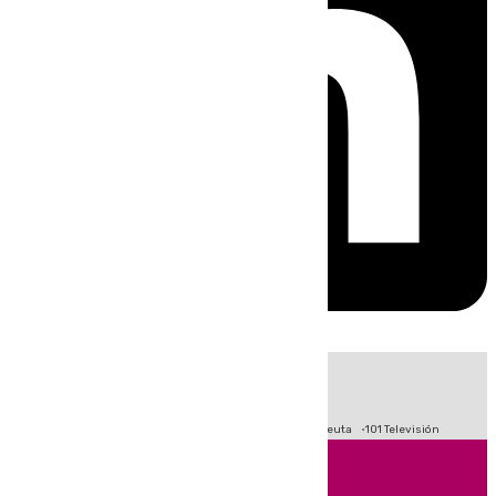
HOY
|
Fútbol
Primera División
LaLiga
Crisis Migratoria en Ceuta
101 Televisión