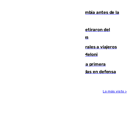
que no sea nada”
Felipe VI refuerza los lazos con Colombia antes de la
llegada del nuevo presidente
Fernando Calero y Carlos Dotor se retiraron del
encuentro contra el Ceuta con molestias
España restablece controles temporales a viajeros
procedentes de Italia como repuesta a Meloni
El Málaga cae ante el Ceuta y suma la primera
derrota de la pretemporada dejando dudas en defensa
Lo más visto >
Más noticias
Ver más >