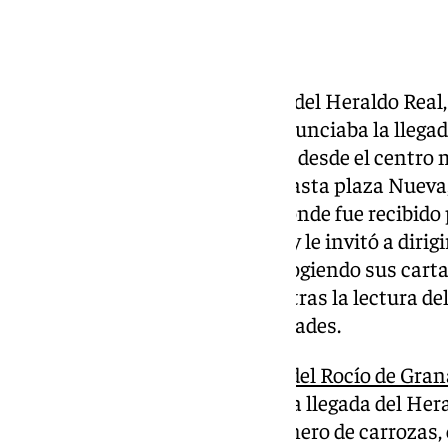
Sobre las 18:00 horas el cortejo del Heraldo Real
anterior y 400 participantes anunciaba la llegad
Oriente a la Ciudad de Granada, desde el centro 
sus pasos, para encaminarse hasta plaza Nueva, 
finalmente el Ayuntamiento, donde fue recibido p
Carazo
, en la plaza del Carmen y le invitó a dirigi
congregados, tras haber ido recogiendo sus carta
recogiendo la llave de la ciudad tras la lectura d
edil, para la visita de sus Majestades.
Organizada por la
Hermandad del Rocío de Gra
frente, Alfredo Alcalde Cuerva, la llegada del He
cortejo que amplía tanto el número de carrozas,