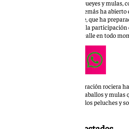
carros artesanales tirados por bueyes y mulas, 
caballo, hasta un total de 16. Además ha abierto
Nuestro Padre Jesús del Rescate, que ha prepar
navideño, y que ha contado con la participación
encargado de amenizar el pasacalle en todo mo
Una representación de la corporación rociera ha
por el cortejo y los numerosos caballos y mula
de ir reponiendo los caramelos, los peluches y sob
mas deseado.
Esperando a Sus Majestades