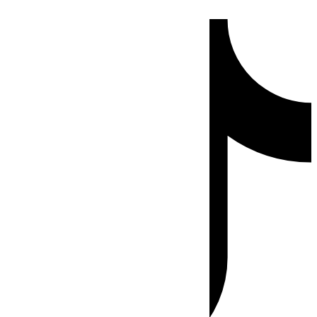
Ir
Tiktok
al
contenido