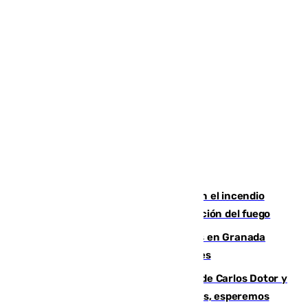
Activado el nivel 2 de emergencia en el incendio
forestal de Niebla por la compleja evolución del fuego
Controlado un incendio de rastrojos en Granada
junto a la autovía y al Callejón de Nogales
Juanfran Funes, sobre las lesiones de Carlos Dotor y
Fernando Calero: “Estamos preocupados, esperemos