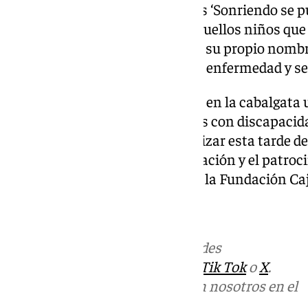
asociación de niños oncológicos ‘Sonriendo se p
colabora de forma activa con aquellos niños q
oncohematológicas y que como su propio nombre
sonrisas puede luchar contra la enfermedad y se
De igual manera ha participado en la cabalgata 
Asociación APROSMO, personas con discapacidad 
que van a compartir y protagonizar esta tarde de a
El evento cuenta con la colaboración y el patroci
del Ayuntamiento de Granada y la Fundación Caj
Más noticias de
101TV
en las redes
sociales:
Instagram
,
Facebook
,
Tik Tok
o
X
.
Puedes ponerte en contacto con nosotros en el
correo
informativos@101tv.es