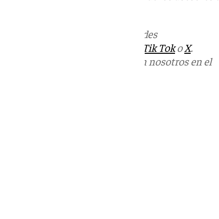
científica, entre ellos Páramo.
Más noticias de
101TV
en las redes
sociales:
Instagram
,
Facebook
,
Tik Tok
o
X
.
Puedes ponerte en contacto con nosotros en el
correo
informativos@101tv.es
Tags:
Últimas noticias