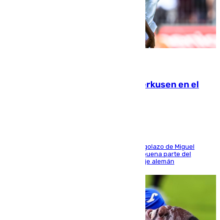
08.08.2026
El Sevilla se desinfla ante el Leverkusen en el
último ensayo (1-2)
El conjunto de Luis García se adelantó con un golazo de Miguel
Sierra y ofreció buenas sensaciones durante buena parte del
encuentro, pero acabó cediendo ante el empuje alemán