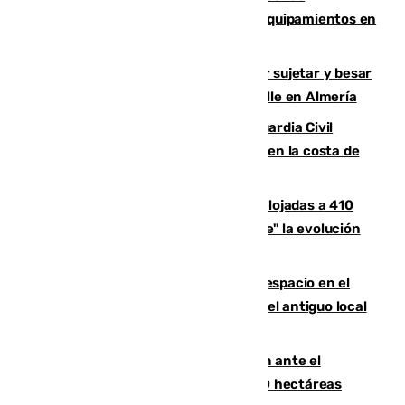
vulnerables con cesión de viviendas y equipamientos en
Sevilla
Condenado a dos años de cárcel por sujetar y besar
a una menor tras abordarla en plena calle en Almería
Persecución en Punta Umbría: la Guardia Civil
interviene más de 800 kilos de cocaína en la costa de
Huelva
El incendio de Niebla mantiene desalojadas a 410
personas que siguen con "incertidumbre" la evolución
del viento
Las marcas internacionales ganan espacio en el
Centro de Málaga: la Tagliatella abre en el antiguo local
de Vox Sports Bar
Moreno pide extremar la precaución ante el
incendio de Niebla, que supera las 4.000 hectáreas