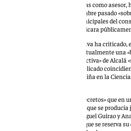
En el marco de sus competencias como asesor, h
primera información en noviembre pasado «sobre
observadas a responsables municipales del cons
apuntado, de que Alcalá comunicara públicamen
En su comparecencia informativa ha criticado, e
Parque de las Ciencias
existe actualmente una «b
seis miembros de la cúpula directiva» de Alcalá 
catálogo que ha dicho se ha publicado coincidien
Internacional de la Mujer y la Niña en la Ciencia,
la web del museo.
Ha criticado la «revelación de secretos» que en 
producido en torno a su cese — que se producía j
del consorcio, los científicos Miguel Guirao y A
referencia a este último punto que se reserva su