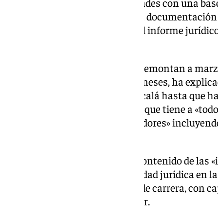
«otros siete tipos de irregularidades con una ba
a la actual cúpula del museo. La documentación
de abogados que ha redactado el informe jurídico
instituciones.
Son datos sobre hechos que se remontan a marz
documentando en los últimos meses, ha explica
los medios que ha apoyado a Alcalá hasta que ha
y ha recalcado la consideración que tiene a «todo
Ciencias», con sus «200 trabajadores» incluyen
limpieza o seguridad.
Sin entrar en detalles sobre el contenido de las 
necesario «restablecer la seguridad jurídica en l
secretario general funcionario de carrera, con ca
de legalidad» en el consejo rector.