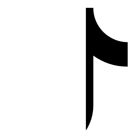
Ir
Tiktok
al
contenido