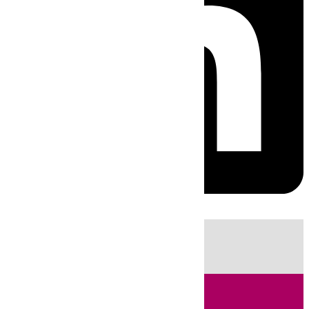
HOY
|
Sucesos
Guardia Civil
Huelva
Incendios
Fútbol