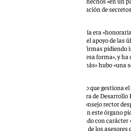
legales por la gravedad de estos hechos «en un paí
estado está procesado por revelación de secretos
Ortiz.
Ha especificado que esta asesoría era «honoraria
remuneración» y ha agradecido el apoyo de las 
días, se recogieran más de cien firmas pidiendo
sobre «por qué» se le cesaba «de esa forma», y ha
casi tres décadas» en la que «jamás» hubo «una 
faltara un euro».
Este próximo lunes, el consorcio que gestiona el
Granada, que preside la consejera de Desarrollo 
convocado una reunión de su consejo rector des
PSOE e IU con representación en este órgano pi
pasado enero que fuera convocado con carácter «
aclarar dudas y paralizar el cese de los asesores