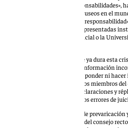
la investigación y depurar responsabilidades», ha
jubilado y asesora a distintos museos en el mun
al consejo rector en un «acto de responsabilidad
medidas en tanto en él están representadas ins
Andalucía, la Diputación Provincial o la Univers
citado expresamente.
«Durante las ocho semanas que ya dura esta crisis
museo no ha dejado de ofrecer información inco
señalado que no ha querido «responder ni hacer 
principalmente «por respeto a los miembros del 
contribuir a una escalada de declaraciones y rép
las Ciencias, que es víctima de los errores de juic
Además de los posibles delitos de prevaricación 
informe pone en conocimiento del consejo rector