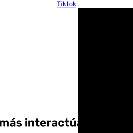
Tiktok
 más interactúa con el pú