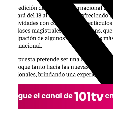
La 37ª edición del festival internacional de
celebrará del 18 al 23 de marzo, ofreciend
de actividades con conciertos, espectáculos
vivo, clases magistrales, y jam sessions, qu
participación de algunos de los artistas má
e internacional.
La propuesta pretende ser una celebración d
un enfoque tanto hacia las nuevas tendenci
tradicionales, brindando una experiencia int