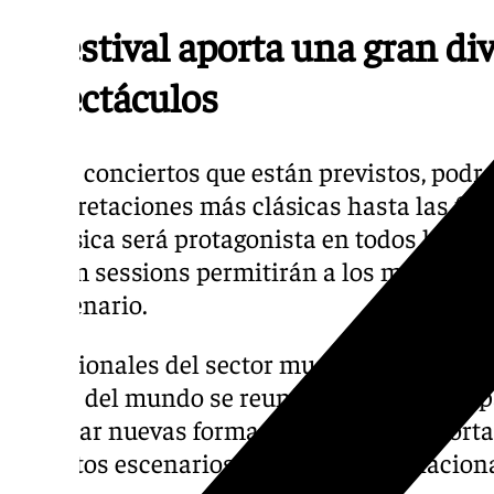
El festival aporta una gran di
espectáculos
En los conciertos que están previstos, podr
interpretaciones más clásicas hasta las f
la música será protagonista en todos los rin
las jam sessions permitirán a los músicos l
el escenario.
Profesionales del sector musical, bailarines
partes del mundo se reunirán en Granada p
explorar nuevas formas de expresión y fortal
distintos escenarios tangueros internacion