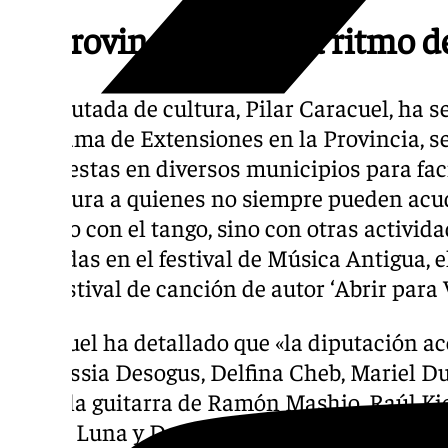
La provincia bailará a ritmo d
La diputada de cultura, Pilar Caracuel, ha s
programa de Extensiones en la Provincia, se
propuestas en diversos municipios para faci
la cultura a quienes no siempre pueden acu
no solo con el tango, sino con otras activi
ofrecidas en el festival de Música Antigua, e
o el festival de canción de autor ‘Abrir para V
Caracuel ha detallado que «la diputación ace
de Alessia Desogus, Delfina Cheb, Mariel Dup
como la guitarra de Ramón Mashio, Raúl Kio
Amira Luna y Damián Roezgas, Selena Riso 