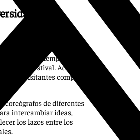
versidad de
emos disfrutar desde las
usiones más contemporáneas,
cones del festival. Además,
ocales y visitantes compartir
 y coreógrafos de diferentes
ara intercambiar ideas,
ecer los lazos entre los
ales.