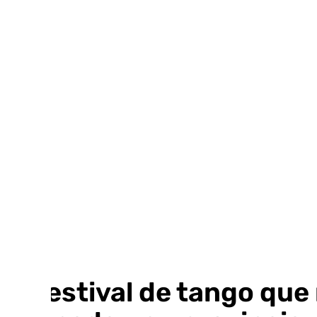
Ir
al
contenido
El festival de tango que