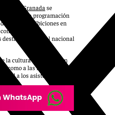
 Tango de
Granada
se
o una completa programación
 de danza, exhibiciones en
e contarán con la
s destacados a nivel nacional
e la cultura del tango, con
as, como a las raíces más
egral a los asistentes.