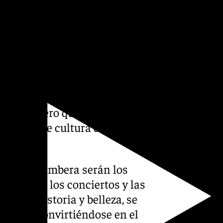
Burger y Sabrina Nogueira».
rtiéndose en una
rnacional
o un referente internacional
 este género que, más que un
concejal de cultura del
eira.
ica y la Chumbera serán los
 acogerán los conciertos y las
or su historia y belleza, se
 tango, convirtiéndose en el