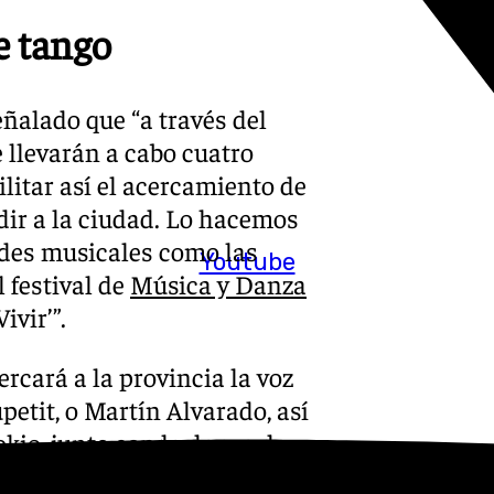
e tango
eñalado que “a través del
 llevarán a cabo cuatro
litar así el acercamiento de
dir a la ciudad. Lo hacemos
dades musicales como las
Youtube
l festival de
Música y Danza
ivir’”.
rcará a la provincia la voz
etit, o Martín Alvarado, así
kio, junto con la danza de
y Adrián Coria, Hugo