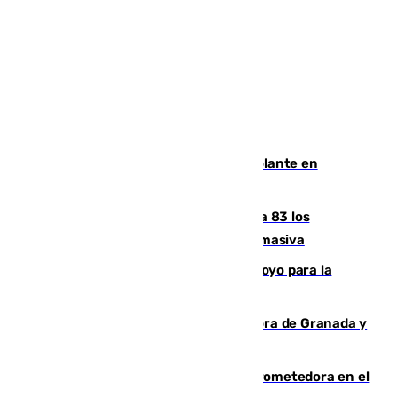
Muere un hombre de un infarto al volante en
Granada
La crisis migratoria de Ceuta eleva a 83 los
fallecidos en sus aguas tras la entrada masiva
Venezuela agradece a España su apoyo para la
reconstrucción tras los terremotos
Arde un coche en el Puerto de la Mora de Granada y
provoca un incendio forestal
El año 2007, una generación muy prometedora en el