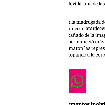
Musical Virgen de los Reyes
de
Sevilla
, una de l
cofrade.
Lo que habitualmente se vive en la madrugada d
transformó en un espectáculo único al
atardece
Domingo Sánchez Mesa, acompañado de la ima
Mayor Dolor
, de Israel Cornejo, permaneció más
una cita histórica a la que se sumaron las repr
hermandades
vecinas, todas arropando a la cor
aniversario tan significativo.
Un recorrido cargado de momentos inolv