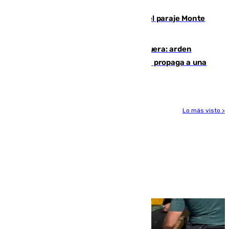
mundo del fútbol
Extinguido un incendio forestal en el paraje Monte
de la Tortuga de Málaga
Incendio en un vertedero de Antequera: arden
chatarra, muebles y palets y el fuego se propaga a una
zona de monte
Lo más visto >
Más noticias
Ver más >