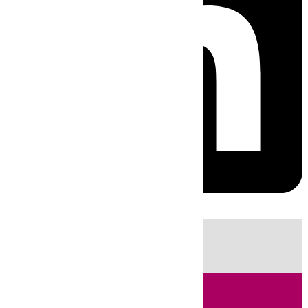
HOY
|
Sucesos
Incendios
Fútbol
LaLiga
Huelva