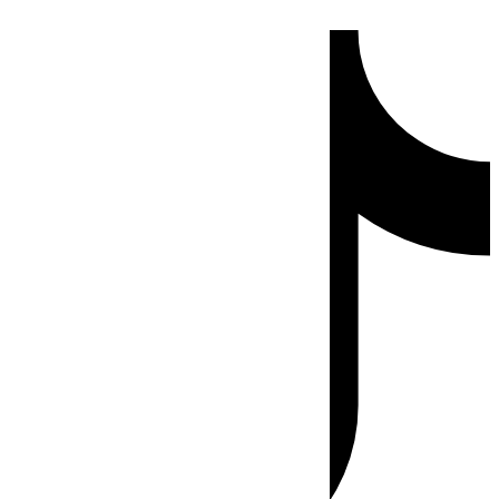
Ir
Tiktok
al
contenido