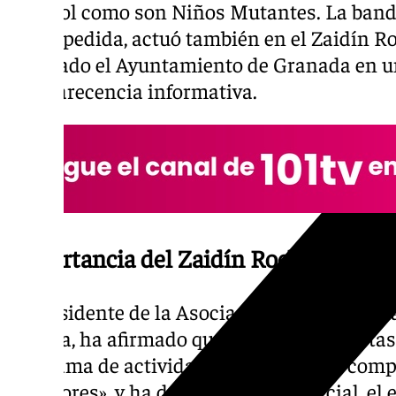
español como son Niños Mutantes. La band
su despedida, actuó también en el Zaidín R
detallado el Ayuntamiento de Granada en un
comparecencia informativa.
Importancia del Zaidín Rock en Gran
El presidente de la Asociación de Vecinos Z
Molina, ha afirmado que este año las fiestas
programa de actividades «mucho más compl
anteriores», y ha destacado «en especial, el 