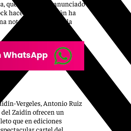
a, que este año ha anunciado
ock hace 25 años, según ha
a nota de prensa tras la
ada
aidín-Vergeles, Antonio Ruiz
 del Zaidín ofrecen un
eto que en ediciones
espectacular cartel del