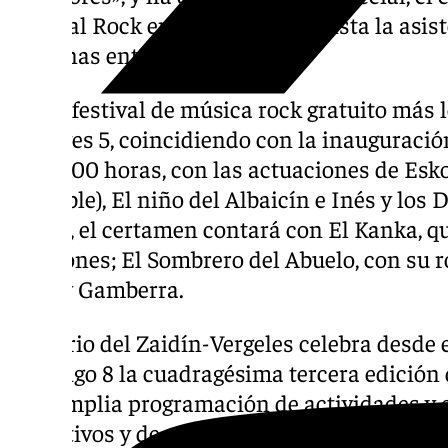
Festival Rock en el que está prevista la asi
personas entre los tres días».
Así, el festival de música rock gratuito má
el jueves 5, coincidiendo con la inauguración 
las 22,00 horas, con las actuaciones de Esk
Invisible), El niño del Albaicín e Inés y lo
noche, el certamen contará con El Kanka, q
canciones; El Sombrero del Abuelo, con su r
Bhör y Gamberra.
El barrio del Zaidín-Vergeles celebra desde
domingo 8 la cuadragésima tercera edición 
una amplia programación de actividades y e
deportivos y de ocio, entre los que destacan 