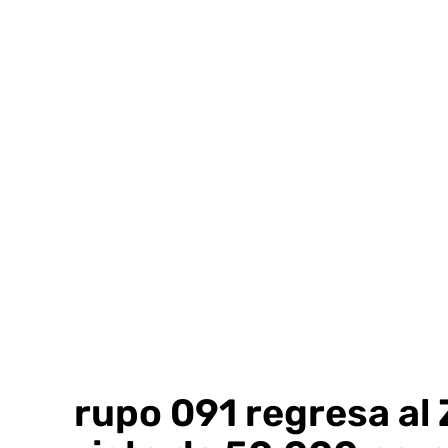
Ir
al
contenido
El grupo 091 regresa al