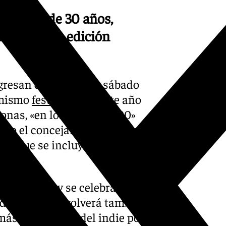
 después de 30 años,
tes en una edición
egresan este próximo sábado
e mismo
festival
«, que este año
onas, «en los años 80 y 90»
sto el concejal Jorge Iglesias
cita que se incluye en las
 es gratuito y se celebra junto
 de Deportes, volverá también
más destacados del indie pop