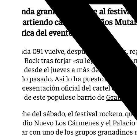
La banda granadina vuelve al festival
compartiendo cartel con Niños Mutan
histórica del evento.
La banda 091 vuelve, después de 30 años, r
Zaidín Rock tras forjar «su leyenda en est
espera desde el jueves a más de 50.000 pers
del siglo pasado. Así lo ha puesto de manifie
en la presentación oficial del cartel de una 
fiestas de este populoso barrio de
Granada
.
La noche del sábado, el festival rockero, que
al estadio Nuevo Los Cármenes y el Palacio
a contar con uno de los grupos granadinos 