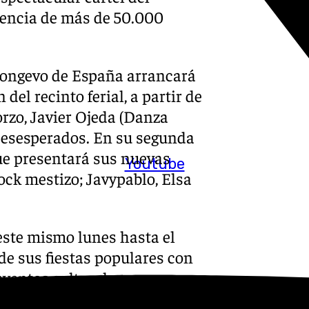
stencia de más de 50.000
s longevo de España arrancará
del recinto ferial, a partir de
orzo, Javier Ojeda (Danza
s Desesperados. En su segunda
ue presentará sus nuevas
Youtube
ock mestizo; Javypablo, Elsa
 este mismo lunes hasta el
de sus fiestas populares con
ventos culturales,
el Festival Zaidín Rock, la