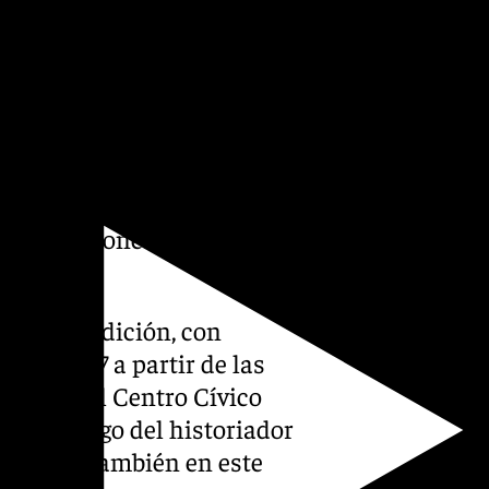
enco o «un especial y
 vecinos y vecinas de las
el barrio.
martes con la celebración,
ies y una sesión de cuentos
a las que se suma el festival
e agrupaciones de cante y
ya su 45 edición, con
l sábado 7 a partir de las
Castro del Centro Cívico
rrerá a cargo del historiador
tiembre, también en este