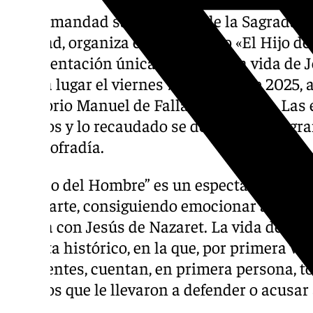
La hermandad sacramental de la Sagrada
L
Caridad, organiza el espectáculo «El Hijo d
representación única basada en la vida de J
tendrá lugar el viernes 7 de marzo de 2025, a
Auditorio Manuel de Falla de
Granada
. Las
15 euros y lo recaudado se destinará íntegra
de la cofradía.
“El Hijo del Hombre” es un espectáculo que 
vivo y arte, consiguiendo emocionar al espe
íntima con Jesús de Nazaret. La vida de Je
de vista histórico, en la que, por primera ve
influyentes, cuentan, en primera persona, 
motivos que le llevaron a defender o acusar a