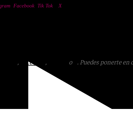
agram
,
Facebook
,
Tik Tok
o
X
. Puedes
@101tv.es
tagram
,
Facebook
,
Tik Tok
o
X
. Puedes ponerte en 