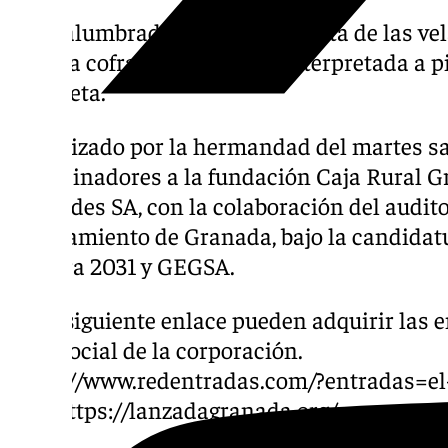
Todo alumbrado bajo la luz atenta de las ve
música cofrade adaptada e interpretada a pi
trompeta.
Organizado por la hermandad del martes sa
patrocinadores a la fundación Caja Rural G
Mercedes SA, con la colaboración del audito
ayuntamiento de Granada, bajo la candidatu
Cultura 2031 y GEGSA.
En el siguiente enlace pueden adquirir las e
obra social de la corporación.
https://www.redentradas.com/?entradas=e
y en https://lanzadagranada.org/