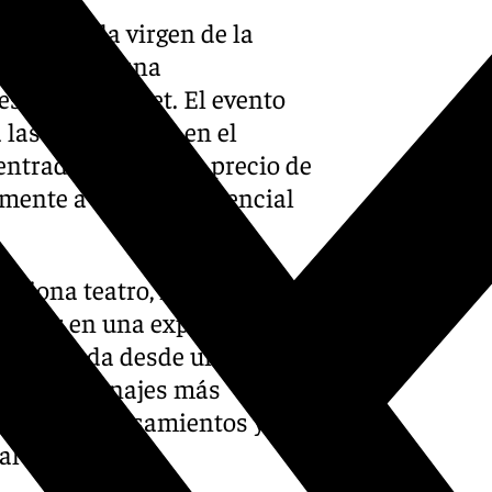
anzada
y la virgen de la
el Hombre», una
esús de Nazaret. El evento
 las 21:00 horas, en el
 entradas tienen un precio de
mente a la obra asistencial
fusiona teatro, música en
ctador en una experiencia
sús contada desde un punto
z, los personajes más
todos sus pensamientos y
l hijo de dios.