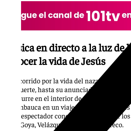
Música en directo a la luz de l
conocer la vida de Jesús
Un recorrido por la vida del nazareno, desd
y la muerte, hasta su anunciada resurrecció
transcurre en el interior de una escenograf
nos embauca en un viaje inmersivo a través d
que el espectador conocerá la versión de lo
como Goya, Velázquez, Tiziano o El Greco.