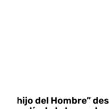
Ir
al
contenido
“El hijo del Hombre” des