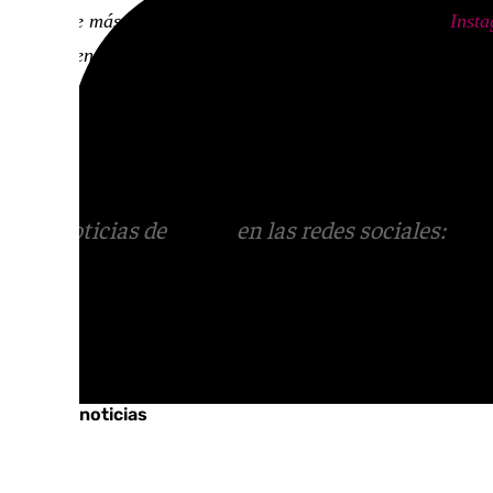
Descubre más noticias de 101Tv en las redes sociales:
Inst
ponerte en contacto con nosotros en el correo
informativos
Más noticias de
101TV
en las redes sociales:
Ins
correo
informativos@101tv.es
Tags:
Últimas noticias