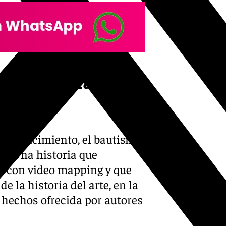
as velas para
e su nacimiento, el bautismo
n. Una historia que
ía con video mapping y que
e la historia del arte, en la
s hechos ofrecida por autores