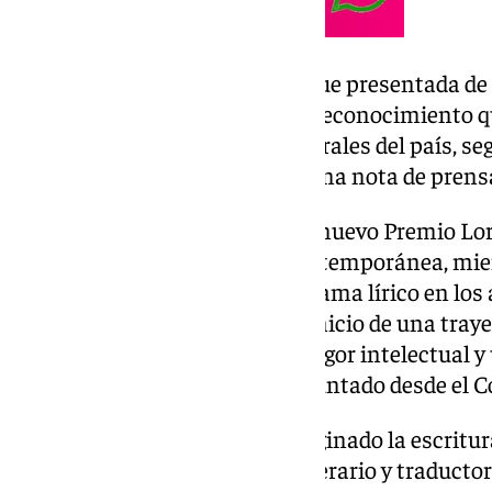
La candidatura de Jaime Siles fue presentada de
ABC, en una clara muestra del reconocimiento 
en los principales medios culturales del país, s
Ayuntamiento de Granada en una nota de prens
«Nacido en Valencia en 1951, el nuevo Premio Lor
clave de la poesía española contemporánea, mie
Novísimos que renovó el panorama lírico en los 
importante, ‘Canon’, marcó el inicio de una tray
la experimentación formal, el rigor intelectual y
múltiples tradiciones», han apuntado desde el C
«En su larga carrera, ha compaginado la escritu
como filólogo clásico, crítico literario y traduct