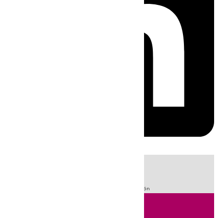
HOY
|
Fútbol
Sucesos
LaLiga
Guardia Civil
Primera División