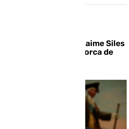
El poeta valenciano Jaime Siles
gana el XXII Premio Lorca de
Poesía