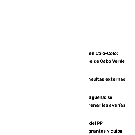
Vozinha, recibido como una estrella en Colo-Colo:
casi 30.000 aficionados arropan al héroe de Cabo Verde
en su presentación
Vithas Málaga crece en cirugías, consultas externas
y altas en el primer semestre de 2026
Mejoras del agua en la Axarquía malagueña: se
sustituye una tubería de 50 años para frenar las averías
de agua en El Borge y Almáchar
Bendodo asegura que los gobiernos del PP
"cumplirán la ley" sobre los menores migrantes y culpa