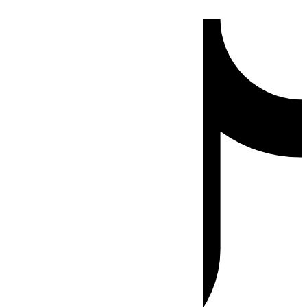
Ir
Tiktok
al
contenido