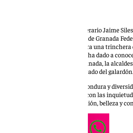
El poeta valenciano y crítico literario Jaime Sile
Internacional de Poesía Ciudad de Granada Feder
apuesta por hacer de la literatura una trinchera d
también de amor al arte». Así lo ha dado a conoc
jueves en el Centro Lorca de Granada, la alcaldes
que ha comparecido junto al jurado del galardón
La alcaldesa ha destacado «la hondura y diversida
«que conecta la cultura clásica con las inquie
de la poesía un espacio de reflexión, belleza y c