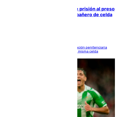
El Supremo ratifica los 17 años de prisión al preso
que mató estrangulado a su compañero de celda
en Morón
El alto tribunal avala también que la Administración penitenciaria
indemnice a la familia por fallar al asignarles la misma celda