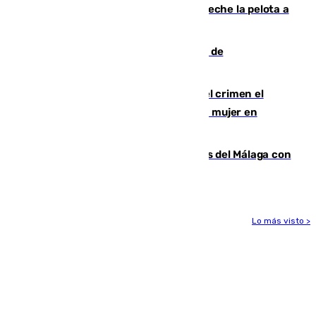
al Gobierno por "inestabilidad": "Que no eche la pelota a
las comunidades"
Una ONG malagueña ganará un año de
comunicación gratuita con Apecom
Confiesa en un diario ser el autor del crimen el
hombre en prisión por asesinato de una mujer en
Benahavís
Juanpe vuelve a los entrenamientos del Málaga con
el grupo de manera progresiva
Lo más visto >
Más noticias
Ver más >