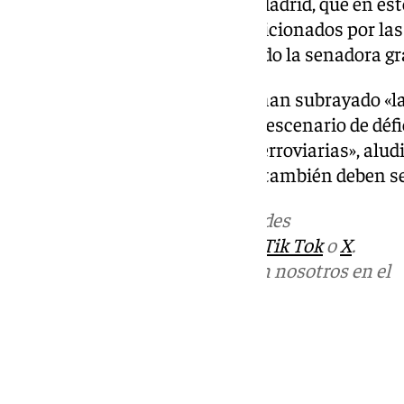
los horarios del tren Granada-Madrid, que en 
insuficientes y están muy condicionados por las 
habituales retrasos», ha señalado la senadora g
Las representantes populares han subrayado «l
histórico para revertir el actual escenario de déf
especialmente de conexiones ferroviarias», aludi
pendientes en la provincia que también deben se
Más noticias de
101TV
en las redes
sociales:
Instagram
,
Facebook
,
Tik Tok
o
X
.
Puedes ponerte en contacto con nosotros en el
correo
informativos@101tv.es
Tags:
Últimas noticias