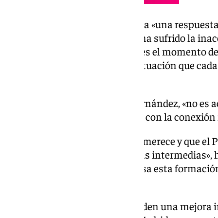
Para Lourdes Ramírez, hace falta «una respuesta
de España» en tanto «Granada ha sufrido la inacc
Sánchez en estos seis años» y «es el momento de
ciudadanía y acaben con una situación que cada
oportunidades».
En palabras de Inmaculada Hernández, «no es a
segunda gran ciudad de España con la conexión 
«La alta velocidad que Granada merece y que el 
directa, más rápida y sin paradas intermedias»
informado en una nota de prensa esta formació
informativa.
«Las iniciativas también defienden una mejora i