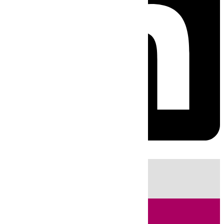
HOY
|
Fútbol
Sucesos
Cádiz
Política
LaLiga