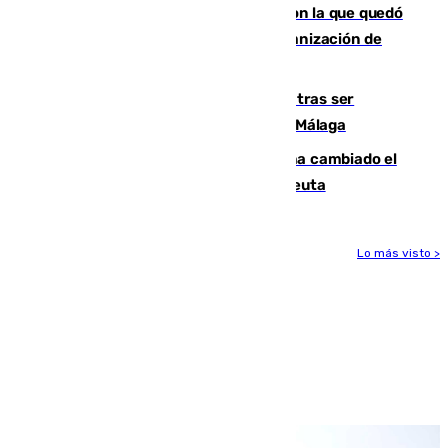
Agrede sexualmente a una mujer con la que quedó
por Instagram: dos años prisión e indemnización de
9.000 euros
Un turista de 17 años, hospitalizado tras ser
atropellado a propósito en el Centro de Málaga
De bocadillos a lentejas y pollo: así ha cambiado el
menú de los militares desplegados en Ceuta
Lo más visto >
Más noticias
Ver más >