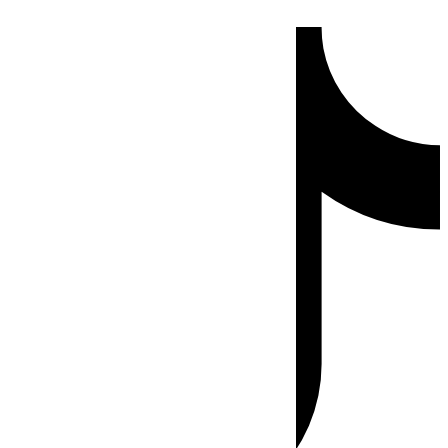
Ir
Tiktok
al
contenido