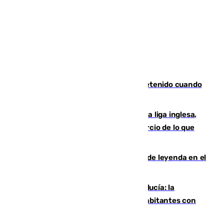
Mata a su expareja en Murcia y es detenido cuando
huía hacia Granada
El Boreham Wood, equipo de la quinta liga inglesa,
rechaza una oferta equivalente a un tercio de lo que
vale el club por un jugador
La familia Hernangómez: un legado de leyenda en el
mundo del baloncesto
Nuevo récord de población en Andalucía: la
comunidad supera los 8,7 millones de habitantes con
una alta tasa de extranjeros