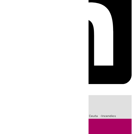
HOY
|
Fútbol
Sucesos
Primera División
Crisis Migratoria en Ceuta
Incendios