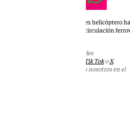
Posteriormente fue trasladada en helicóptero ha
Traumatología de Granada
y la circulación ferro
las 12,22 horas.
Más noticias de
101TV
en las redes
sociales:
Instagram
,
Facebook
,
Tik Tok
o
X
.
Puedes ponerte en contacto con nosotros en el
correo
informativos@101tv.es
Tags:
Últimas noticias