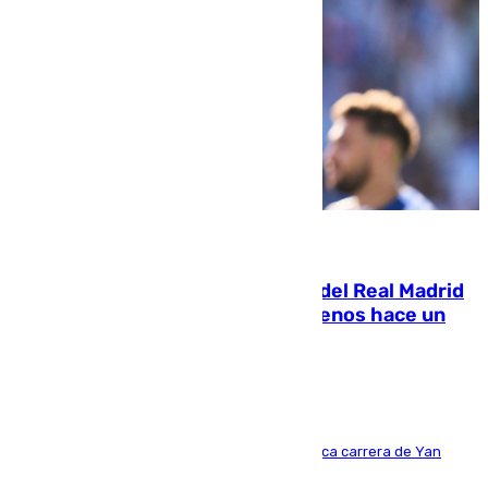
07.08.2026
El fichaje más caro de la historia del Real Madrid
costaba 105 millones de euros menos hace un
año y jugaba en Leganés
Del filial pepinero a récord absoluto: la meteórica carrera de Yan
Diomande en solo doce meses