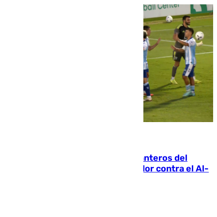
06.08.2026
Ya se han estrenado los tres delanteros del
Málaga: Eneko Jauregui, bigoleador contra el Al-
Arabi SC