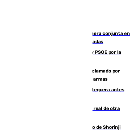
Guardia Civil y RFEF trabajan de manera conjunta en
el caso de las estafas de ventas de entradas
Vuelve el duelo dialéctico entre PP y PSOE por la
financiación de las autonomías
Detienen en Málaga a un fugitivo reclamado por
Colombia por homicidio y transporte de armas
Prueba final del Granada ante el Antequera antes
del inicio de la Liga
Ceuta se prepara ante la posibilidad real de otra
entrada masiva el 15 de agosto
Cártama, protagonista en el Europeo de Shorinji
Kempo celebrado en Berlín