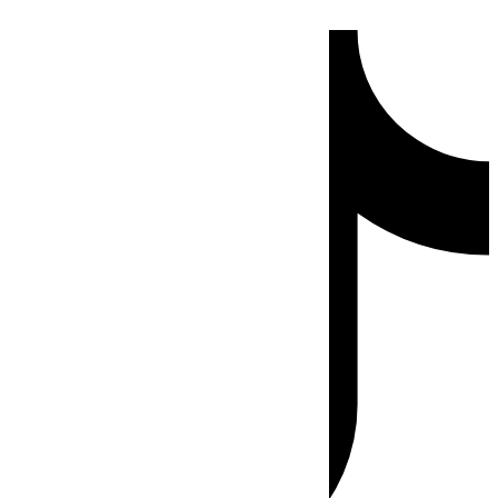
Ir
Tiktok
al
contenido