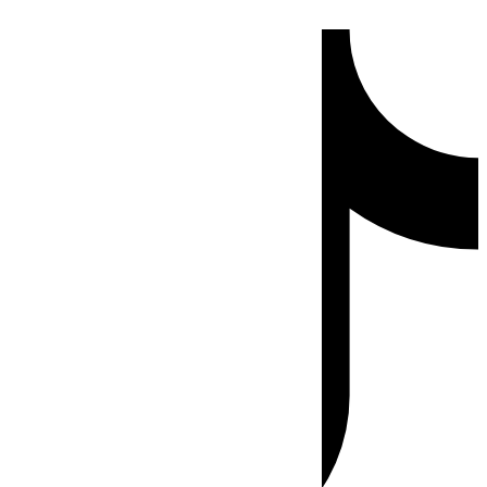
Ir
Tiktok
al
contenido