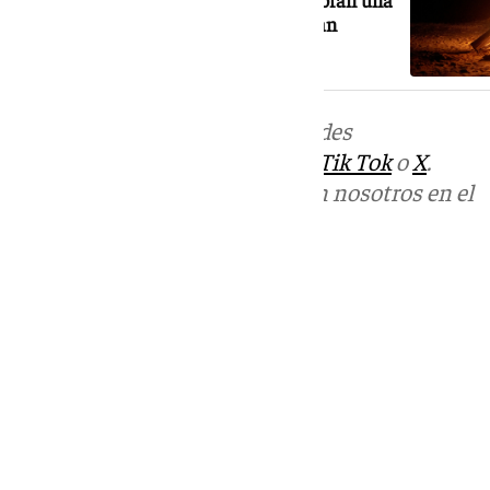
especial y calurosa Noche de San Juan
Más noticias de
101TV
en las redes
sociales:
Instagram
,
Facebook
,
Tik Tok
o
X
.
Puedes ponerte en contacto con nosotros en el
correo
informativos@101tv.es
Tags:
Sucesos
Últimas noticias