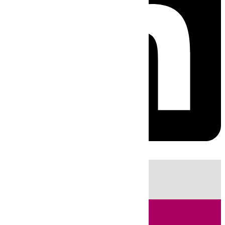
HOY
|
Fútbol
Sucesos
Cádiz
Feria de Málaga
Política