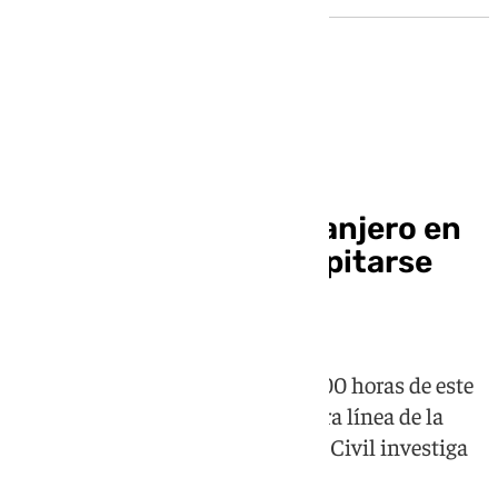
Sucesos
Fallece un joven extranjero en
Almuñécar tras precipitarse
desde un balcón
El suceso se ha producido a las 8.00 horas de este
miércoles en un edificio en primera línea de la
playa Puerta del Mar y la Guardia Civil investiga
lo ocurrido