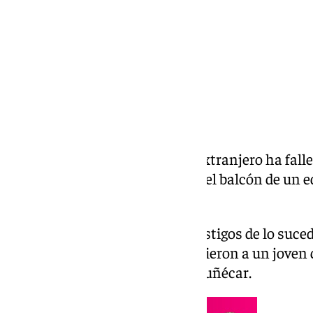
Un joven de 18 años de origen extranjero ha fal
miércoles al precipitarse desde el balcón de un e
de la playa Puerta del Mar.
Sobre las 8.00 horas, vecinos testigos de lo suc
al asomarse por sus balcones, vieron a un joven q
de la calle Helga Söhner de Almuñécar.