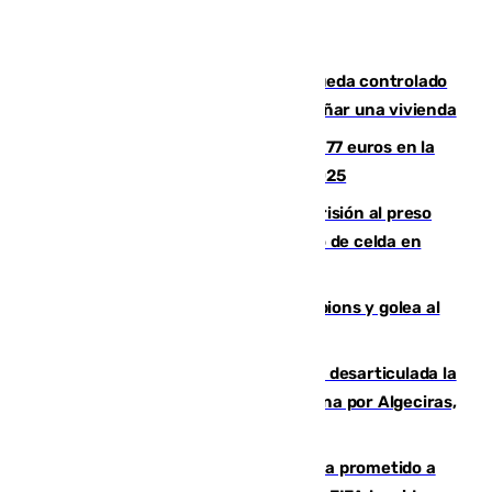
El incendio forestal de San Roque queda controlado
tras obligar a evacuar a 19 familias y dañar una vivienda
Los malagueños gastarán de media 77 euros en la
Feria de Málaga 2026, menos que en 2025
El Supremo ratifica los 17 años de prisión al preso
que mató estrangulado a su compañero de celda en
Morón
El Betis supera el examen de Champions y golea al
Arsenal en Dublín (1-3)
Golpe internacional al narcotráfico: desarticulada la
red que introdujo 21 toneladas de cocaína por Algeciras,
Málaga y Valencia
El Gobierno niega que Infantino haya prometido a