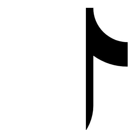
Ir
Tiktok
al
contenido