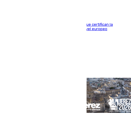
Riquelme, Deossa y Fornals firman los tantos que certifican la
superioridad bética ante un rival de máximo nivel europeo
Portada