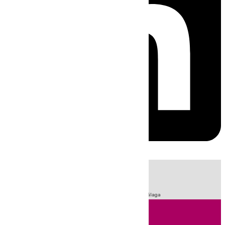
HOY
|
Fútbol
Sucesos
Primera División
LaLiga
Feria de Málaga