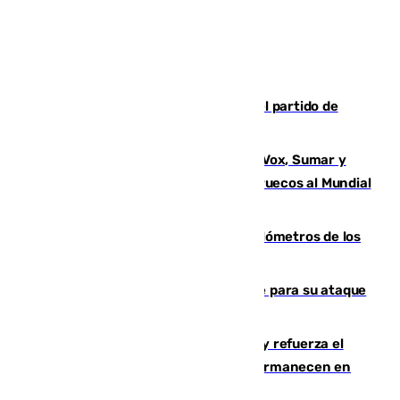
Sigue en directo la retransmisión del partido de
pretemporada Málaga-Al-Arabi
La crisis migratoria de Ceuta une a Vox, Sumar y
Podemos contra la candidatura de Marruecos al Mundial
2030
Diputación limpia de residuos 170 kilómetros de los
principales caminos del Rocío en Sevilla
El Real Madrid ficha a Yan Diomande para su ataque
por 125 millones
El Gobierno instala duchas y baños y refuerza el
CETI para los miles de migrantes que permanecen en
Ceuta