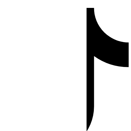
Ir
Tiktok
al
contenido