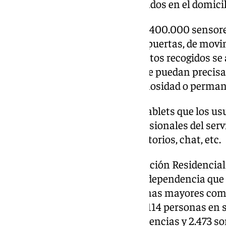
detectados por sensores instalados en el domicil
De hecho, se instalarán más de 400.000 sensor
de toda Andalucía: sensores de puertas, de movi
temperatura y humedad. Los datos recogidos se a
cambios comportamentales que puedan precisar
tiempo de sueño, duchas, luminosidad o permane
También se están entregando tablets que los usu
videoconferencias con los profesionales del servi
información de interés, recordatorios, chat, etc.
Por otro lado, el Servicio de Atención Residencia
prestaciones del catálogo de la dependencia que
especializada tanto para personas mayores com
discapacidad. A cierre de año, 3.114 personas en
Granada son atendidas en residencias y 2.473 son