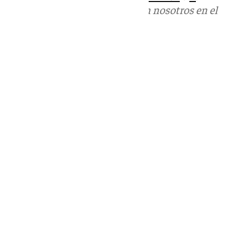
Puedes ponerte en contacto con nosotros en el
correo
informativos@101tv.es
Tags:
Últimas noticias