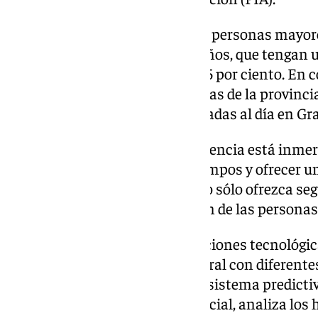
Este servicio atiende también a personas mayore
discapacidad entre los 16 y 65 años, que tengan
reconocido igual o superior al 65 por ciento. En 
pasado ejercicio 902.211 llamadas de la provinc
de unas 2.465 llamadas gestionadas al día en Gr
El Servicio Andaluz de Teleasistencia está inmer
para adaptarse a los nuevos tiempos y ofrecer 
y centrada en la persona, que no sólo ofrezca seg
facilite también la participación de las persona
Así, mediante distintas innovaciones tecnológic
implantando un software integral con diferentes
la interacción audiovisual y un sistema predictiv
algoritmos de inteligencia artificial, analiza l