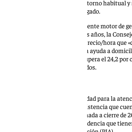
familias por continuar en su entorno habitual y 
domicilio», ha asegurado el delegado.
Este servicio es, además, un potente motor de g
mayoría mujeres. En los últimos años, la Conseje
llevado a cabo tres subidas del precio/hora que 
situación laboral del sector de la ayuda a domic
Moreno la subida acumulada supera el 24,2 por c
congelado», ha detallado Granados.
Revolución digital
Otro de los servicios de proximidad para la aten
es el Servicio Andaluz de Teleasistencia que cue
usuarias de la provincia de Granada a cierre de 2
personas en situación de dependencia que tienen
su Programa Individual de Atención (PIA).