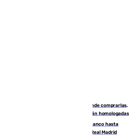
Gafas para el eclipse solar 2026: dónde comprarlas,
dónde conseguirlas y cómo saber si están homologadas
Vinícius Júnior seguirá vestido de blanco hasta
2032 tras cerrar su renovación con el Real Madrid