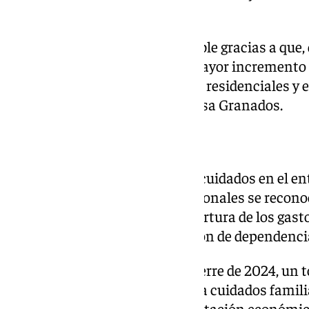
de Centro de Día.
Lograr estos datos ha sido posible gracias a que,
andaluz ha llevado a cabo «el mayor incremento d
creación de 4.553 nuevas plazas residenciales y e
la provincia de Granada)», precisa Granados.
Prestaciones económicas
La prestación económica para cuidados en el ent
personas cuidadoras no profesionales se reconoc
con el fin de contribuir a la cobertura de los gas
prestada a personas en situación de dependenci
En la provincia de Granada a cierre de 2024, un 
esta prestación económica para cuidados famili
personas cuentan con una prestación económica