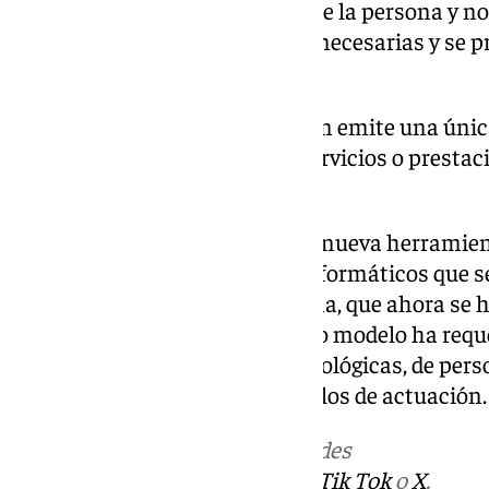
a una única visita al domicilio de la persona y no
los trámites, evita molestias innecesarias y se p
personas.
De este modo, la Administración emite una únic
el grado de dependencia y los servicios o prestac
caso.
Además, se ha implantado una nueva herramient
frente a los cinco aplicativos informáticos que 
expediente de una única persona, que ahora se h
puesta en marcha de este nuevo modelo ha requer
adaptaciones de todo tipo (tecnológicas, de perso
planificación) y nuevos protocolos de actuación.
Más noticias de
101TV
en las redes
sociales:
Instagram
,
Facebook
,
Tik Tok
o
X
.