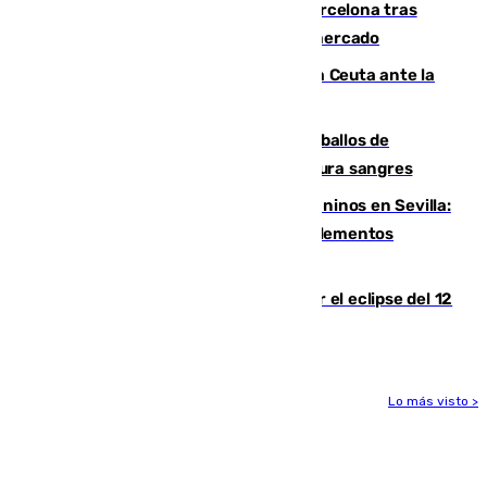
Rodrigo negocia su fichaje por el Barcelona tras
romper con el Madrid y revoluciona el mercado
El Rey traslada a Vivas su respaldo a Ceuta ante la
crisis migratoria
El primer ciclo de las carreras de caballos de
Sanlúcar arranca este sábado con 27 pura sangres
Continúan los cierres de parques caninos en Sevilla:
se detectan alimentos que contienen elementos
peligrosos
Estos son los mejores sitios para ver el eclipse del 12
de agosto en la provincia de Málaga
Lo más visto >
Más noticias