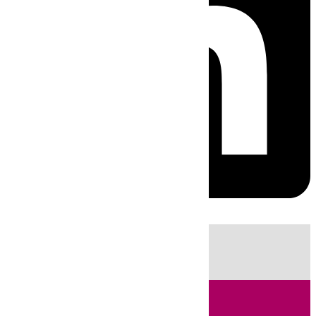
HOY
|
Fútbol
Sucesos
Cádiz
Ciencia
Primera División