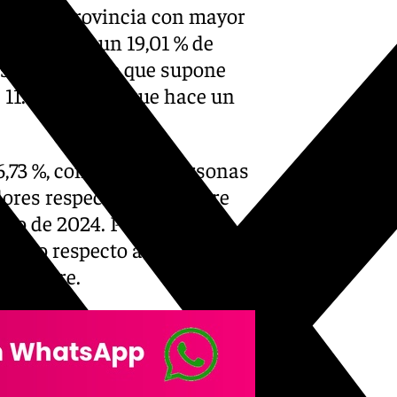
como la provincia con mayor
elilla, con un 19,01 % de
sin trabajo, lo que supone
e 11.100 menos que hace un
46,73 %, con 376.000 personas
ores respecto al trimestre
do de 2024. Pese a esta
roceso respecto al verano,
ptiembre.