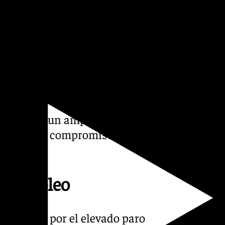
rtancia de aprobar la nueva
limitaría el máximo de la
da por el Gobierno central,
emas como la parcialidad
a productividad y mejoraría
.
uenta con un amplio respaldo
o cumpla su compromiso
 de empleo
upación por el elevado paro