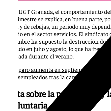
Según UGT Granada, el comportamiento del
este trimestre se explica, en buena parte, po
estival y de rebajas, un periodo muy depend
precario en el sector servicios. El sindicato
septiembre ha supuesto la destrucción de b
generado en julio y agosto, lo que ha frenad
registrada durante el verano.
El paro aumenta en septiembre en Gran
desempleados tras la campaña de vera
Alerta sobre la precariedad y l
involuntaria