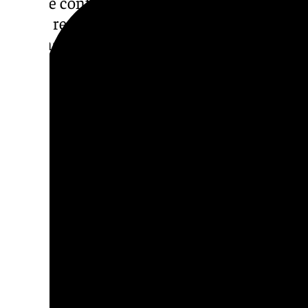
En este contexto, UGT ha reiterado la impo
Ley de reducción de la jornada laboral, que 
semana laboral a 37,5 horas.
Según el sindicato, esta medida, comprometi
permitiría afrontar de forma efectiva probl
involuntaria, al tiempo que incrementaría l
la conciliación de la vida laboral y personal
UGT recuerda además que esta iniciativa c
social y considera urgente que el Ejecutiv
legislativo.
Crítica a las políticas activas
UGT Granada también ha mostrado su preoc