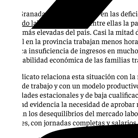
UGT Granada ha puesto el foco en las defici
mercado laboral provincial
, entre ellas la 
de las más elevadas del país. Casi la mitad
parcial en la provincia trabajan menos hora
provoca insuficiencia de ingresos en much
vulnerabilidad económica de las familias t
El sindicato relaciona esta situación con la
horas de trabajo y con un modelo productiv
actividades estacionales y de baja cualificac
realidad evidencia la necesidad de aprobar 
corrijan los desequilibrios del mercado lab
estables, con jornadas completas y salarios