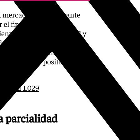
 mercado laboral durante
r el fin de la temporada
iente del empleo temporal y
 destaca que el mes de
uena parte del empleo
o la tendencia positiva
ada en 1.029
no
a parcialidad