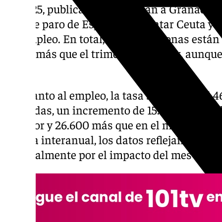
de 2025, publicados hoy, sitúan a Granada 
tasa de paro de España, sin contar Ceuta y M
desempleo. En total, 88.300 personas están 
9.000 más que el trimestre anterior, aunqu
año.
En cuanto al empleo, la tasa se sitúa en el 
ocupadas, un incremento de 15.900 trabajad
anterior y 26.600 más que en el mismo perio
mejora interanual, los datos reflejan un ret
especialmente por el impacto del mes de se