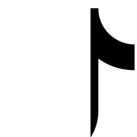
Ir
Tiktok
al
contenido