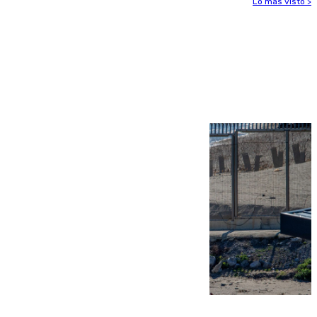
Lo más visto >
Más noticias
Ver más >