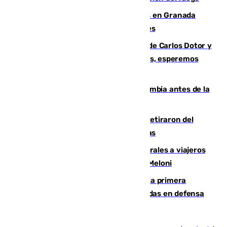
Controlado un incendio de rastrojos en Granada
junto a la autovía y al Callejón de Nogales
Juanfran Funes, sobre las lesiones de Carlos Dotor y
Fernando Calero: “Estamos preocupados, esperemos
que no sea nada”
Felipe VI refuerza los lazos con Colombia antes de la
llegada del nuevo presidente
Fernando Calero y Carlos Dotor se retiraron del
encuentro contra el Ceuta con molestias
España restablece controles temporales a viajeros
procedentes de Italia como repuesta a Meloni
El Málaga cae ante el Ceuta y suma la primera
derrota de la pretemporada dejando dudas en defensa