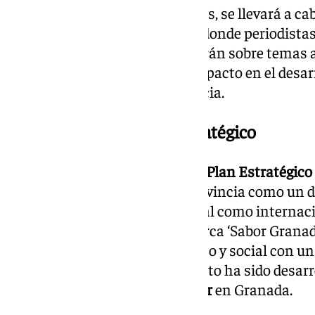
Entre las actividades destacadas, se llevará a ca
Gastronómico Sabor Granada
, donde periodista
del sector gastronómico debatirán sobre temas a
gastronomía granadina y su impacto en el desarr
turístico y cultural de la provincia.
Presentación del Plan Estratégico
El
5 de octubre
se presentará el
Plan Estratégico
como objetivo consolidar la provincia como un 
referencia tanto a nivel nacional como internaci
permitirá la evolución de la marca ‘Sabor Grana
palanca de desarrollo económico y social con un
y la
competitividad
. Este proyecto ha sido desar
más de
cien empresas del sector
en Granada.