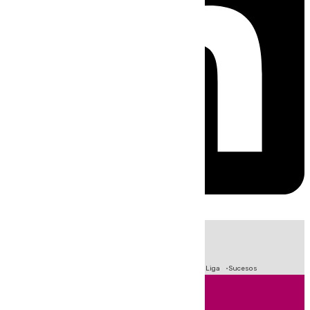
HOY
|
Fútbol
Primera División
Crisis Migratoria en Ceuta
LaLiga
Sucesos