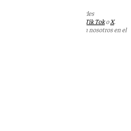
Más noticias de
101TV
en las redes
sociales:
Instagram
,
Facebook
,
Tik Tok
o
X
.
Puedes ponerte en contacto con nosotros en el
correo
informativos@101tv.es
Tags:
Últimas noticias