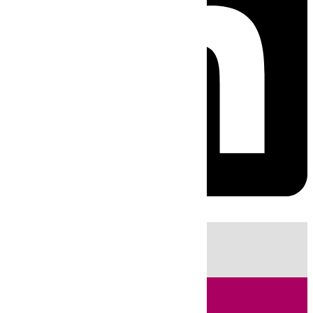
HOY
|
Fútbol
Sucesos
Cádiz
Política
LaLiga