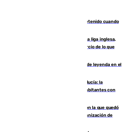
Mata a su expareja en Murcia y es detenido cuando
huía hacia Granada
El Boreham Wood, equipo de la quinta liga inglesa,
rechaza una oferta equivalente a un tercio de lo que
vale el club por un jugador
La familia Hernangómez: un legado de leyenda en el
mundo del baloncesto
Nuevo récord de población en Andalucía: la
comunidad supera los 8,7 millones de habitantes con
una alta tasa de extranjeros
Agrede sexualmente a una mujer con la que quedó
por Instagram: dos años prisión e indemnización de
9.000 euros