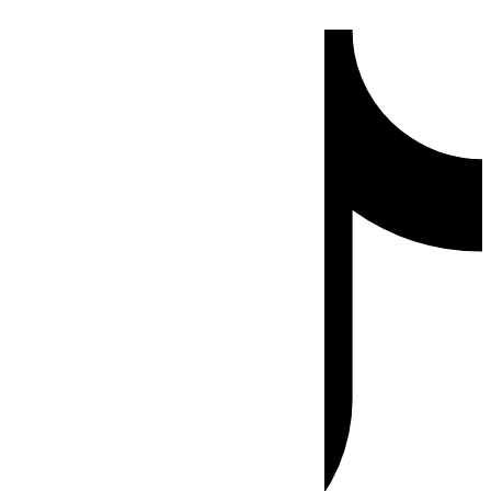
Ir
Tiktok
al
contenido