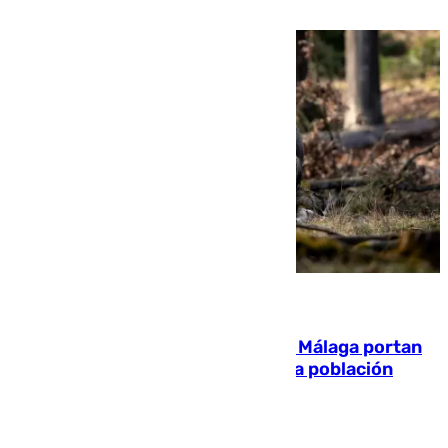
que está recibiendo amenazas de muerte
05.08.2026
El 90% de los jabalíes urbanos de Málaga portan
enfermedades infecciosas para la población