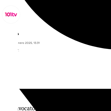
Lynx Devs
jueves, 30 enero 2025, 13:31
Compartir:
La convocatoria de los sindicatos UGT Y C