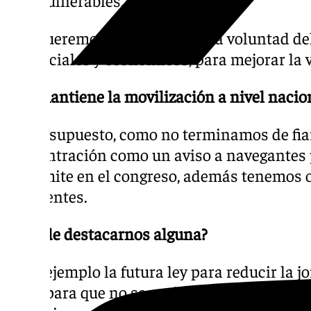
Queremos que se respete la voluntad del
sociales y económicos, para mejorar la 
-¿Se mantiene la movilización a nivel nacio
Sí por supuesto, como no terminamos de f
concentración como un aviso a navegantes 
el trámite en el congreso, además tenemos o
pendientes.
-¿Puede destacarnos alguna?
– Por ejemplo la futura ley para reducir la j
clave para que no se vuelva a jugar con la e