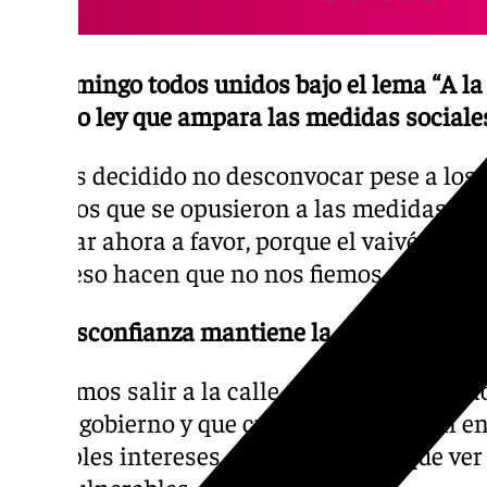
-El domingo todos unidos bajo el lema “A la 
decreto ley que ampara las medidas sociales
Hemos decidido no desconvocar pese a los
partidos que se opusieron a las medidas de c
de votar ahora a favor, porque el vaivén que
congreso hacen que no nos fiemos del result
-La desconfianza mantiene la concentración
Queremos salir a la calle a defender acuer
con el gobierno y que cuando se tramitan en
múltiples intereses que poco tienen que ver
más vulnerables.