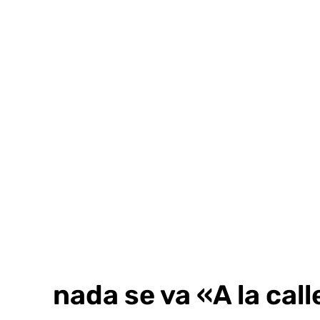
Ir
al
contenido
Granada se va «A la call