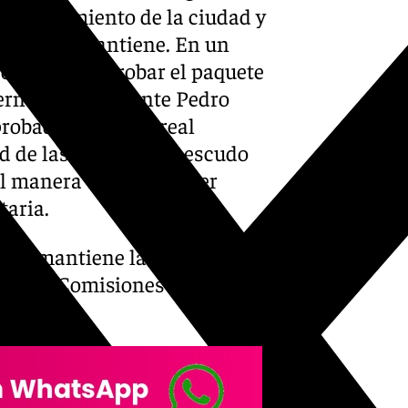
al ayuntamiento de la ciudad y
Motril, se mantiene. En un
 congreso a aprobar el paquete
erno del presidente Pedro
probado un nuevo real
dad de las medidas de escudo
ual manera tendrá que ser
taria.
e se mantiene la
eral de Comisiones Obreras