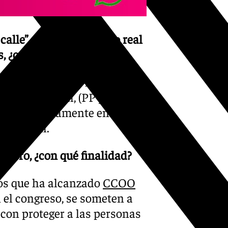
calle” a pesar del nuevo real
, ¿cuál es el motivo?
 compromisos de los dos
arácter social, (PP y Junts),
 se da últimamente en el
ado final.
 pero, ¿con qué finalidad?
dos que ha alcanzado
CCOO
 el congreso, se someten a
 con proteger a las personas