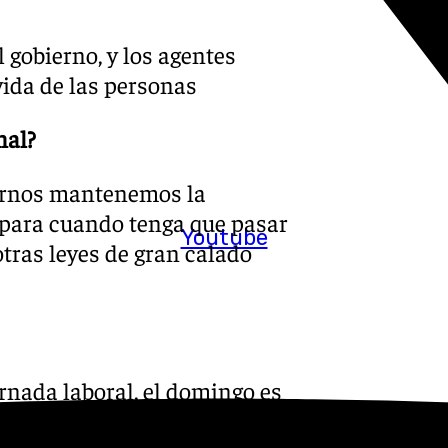
 gobierno, y los agentes
vida de las personas
nal?
iarnos mantenemos la
para cuando tenga que pasar
Youtube
tras leyes de gran calado
ornada laboral, el domingo es
speranza de la gente y sus