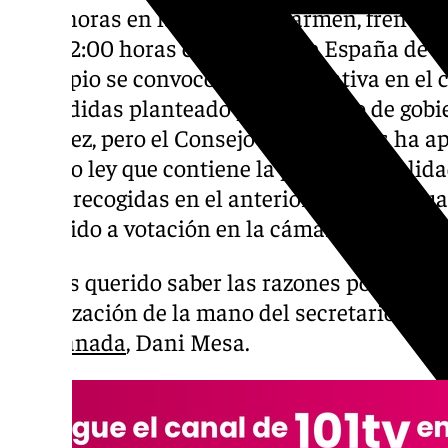
11:00 horas en la plaza del Carmen, frente 
a las 12:00 horas en la plaza de España de 
principio se convocó, tras la negativa en el
de medidas planteado por el equipo de gobi
Sánchez, pero el Consejo de Ministros ha a
decreto ley que contiene la práctica totali
social recogidas en el anterior, y que de ig
sometido a votación en la cámara parlamen
Hemos querido saber las razones por las qu
movilización de la mano del secretario gen
en
Granada
, Dani Mesa.