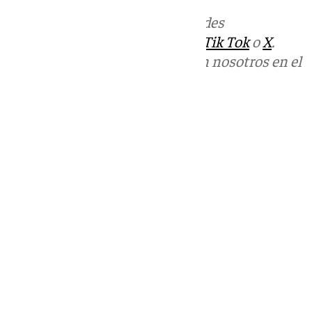
Más noticias de
101TV
en las redes
sociales:
Instagram
,
Facebook
,
Tik Tok
o
X
.
Puedes ponerte en contacto con nosotros en el
correo
informativos@101tv.es
Tags:
Últimas noticias