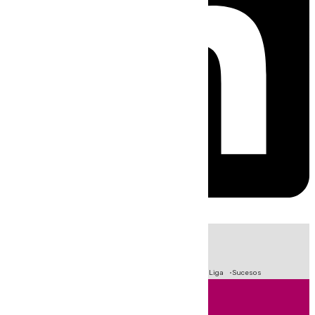
HOY
|
Fútbol
Primera División
Crisis Migratoria en Ceuta
LaLiga
Sucesos