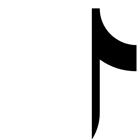
Ir
Tiktok
al
contenido