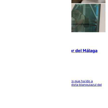
07.08.2026
Isco, la nueva mascota del jugador del Málaga
Dani Lorenzo
El centrocampista marbellí es ‘padre’ de un gato que ha ido a
recoger a Vigo y su nombre es como el exfutbolista blanquiazul del
Arroyo de la Miel