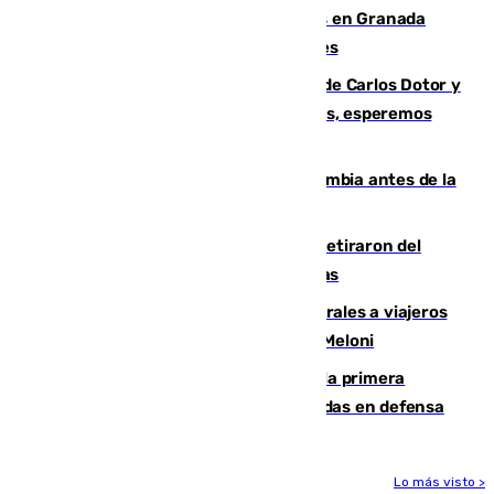
Controlado un incendio de rastrojos en Granada
junto a la autovía y al Callejón de Nogales
Juanfran Funes, sobre las lesiones de Carlos Dotor y
Fernando Calero: “Estamos preocupados, esperemos
que no sea nada”
Felipe VI refuerza los lazos con Colombia antes de la
llegada del nuevo presidente
Fernando Calero y Carlos Dotor se retiraron del
encuentro contra el Ceuta con molestias
España restablece controles temporales a viajeros
procedentes de Italia como repuesta a Meloni
El Málaga cae ante el Ceuta y suma la primera
derrota de la pretemporada dejando dudas en defensa
Lo más visto >