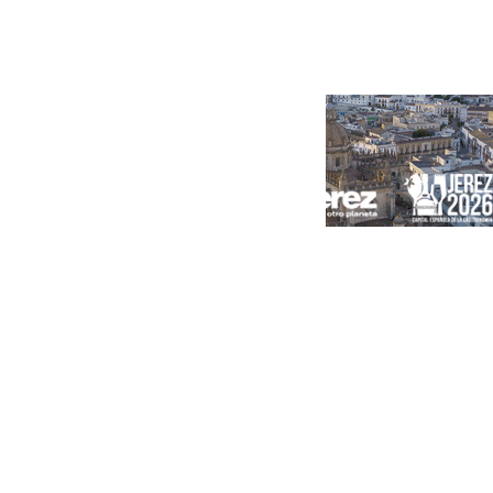
Portada
Andalucía
Sevilla
Málaga
Granada
España