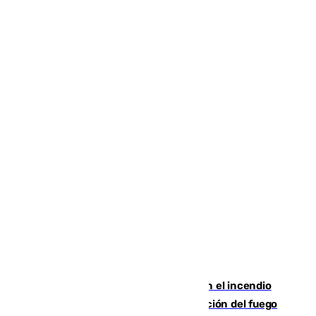
Activado el nivel 2 de emergencia en el incendio
forestal de Niebla por la compleja evolución del fuego