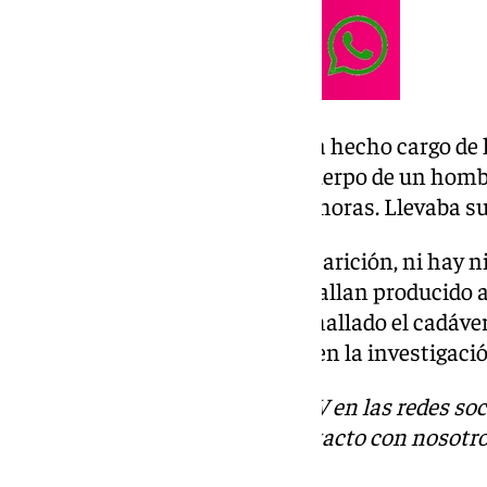
Desde la
Guardia Civil
, que se ha hecho cargo de 
Europa Press que se trata del cuerpo de un homb
años, que fue hallado a las 8,30 horas. Llevaba
No constaba denuncia de desaparición, ni hay n
hechos, que no se descarta se hallan producido a
en el entorno en el que ha sido hallado el cadáve
personales que puedan ayudar en la investigació
Descubre más noticias de 101TV en las redes soc
Tok
o
X
. Puedes ponerte en contacto con nosotro
informativos@101tv.es
.