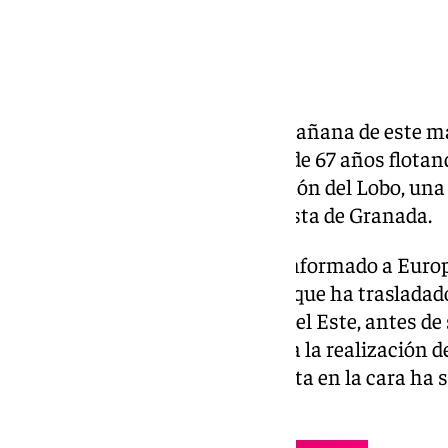
Un pescador ha hallado en la mañana de este mar
hombre de nacionalidad sueca de 67 años flotan
de la orilla en el entorno del Peñón del Lobo, una
término de
Almuñécar
, en la costa de Granada.
Fuentes cercanas al caso han informado a Europ
patrullera de la Guardia Civil la que ha traslada
al Puerto Deportivo de Marina del Este, antes de 
Medicina Legal de Granada para la realización de
dilucidar si un golpe que presenta en la cara ha s
zona donde ha sido hallado.