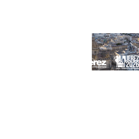
Portada
Andalucía
Sevilla
Málaga
Granada
España