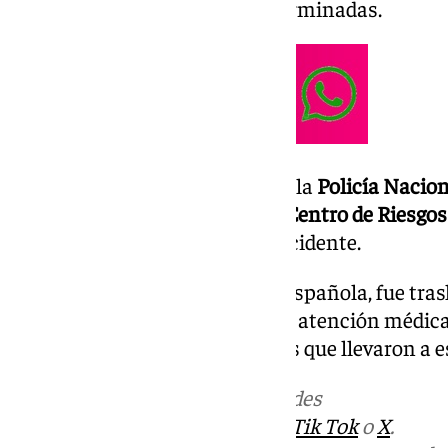
incidente aún no han sido determinadas.
Inmediatamente, se dio aviso a la
Policía Nacio
a la
Inspección de Trabajo
y al
Centro de Riesgos
proceso de investigación del accidente.
El trabajador, de nacionalidad española, fue tra
centro hospitalario para recibir atención médic
investigando las circunstancias que llevaron a 
Más noticias de
101TV
en las redes
sociales:
Instagram
,
Facebook
,
Tik Tok
o
X
.