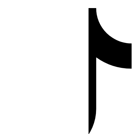
Ir
Tiktok
al
contenido