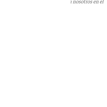
Puedes ponerte en contacto con nosotros en el
correo
informativos@101tv.es
Tags:
Últimas noticias