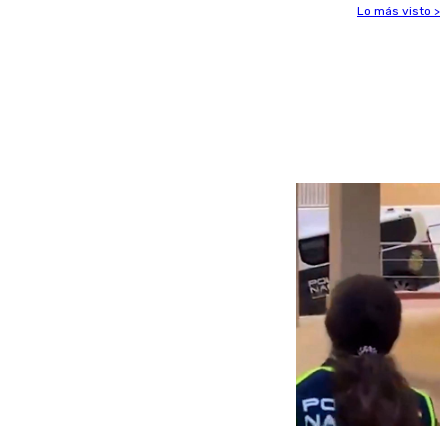
Lo más visto >
Más noticias
Ver más >