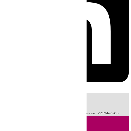
HOY
|
Fútbol
Primera División
Crisis Migratoria en Ceuta
Sucesos
101 Televisión