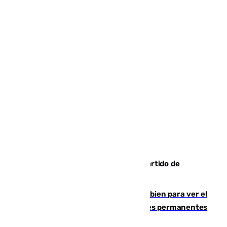
Sigue en directo el Ceuta-Málaga, partido de
pretemporada en 101TV
¿Qué puede pasar si no te proteges bien para ver el
eclipse?: los expertos alertan de lesiones permanentes
de retina