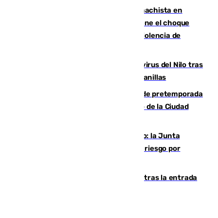
Moreno condena el último crimen machista en
Benahavís mientras el Gobierno mantiene el choque
con la Junta por las competencias de violencia de
género
Málaga refuerza la vigilancia por el virus del Nilo tras
detectar un mosquito positivo en Campanillas
Málaga-Ceuta: cuarto compromiso de pretemporada
de los blanquiazules en busca del Trofeo de la Ciudad
Autónoma
Málaga, en alerta por el virus del Nilo: la Junta
decreta Campanillas como zona de alto riesgo por
varios casos recientes
El Gobierno registra 1.342 menores tras la entrada
masiva del pasado 30 de julio