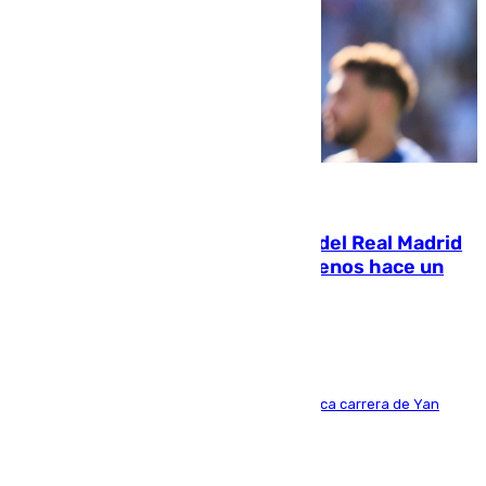
07.08.2026
El fichaje más caro de la historia del Real Madrid
costaba 105 millones de euros menos hace un
año y jugaba en Leganés
Del filial pepinero a récord absoluto: la meteórica carrera de Yan
Diomande en solo doce meses