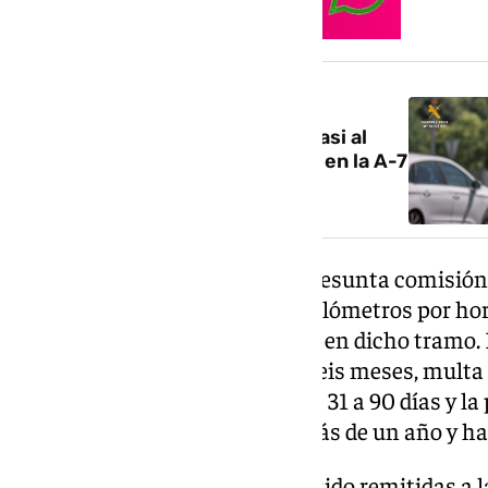
NOTICIA RELACIONADA
Dos investigados por circular casi al
doble de la velocidad permitida en la A-7
en Motril
Al conductor se le atribuye la presunta comisión
vial por superar en más de 80 kilómetros por hor
reglamentariamente permitida en dicho tramo. 
con penas de prisión de tres a seis meses, multa
en beneficio de la comunidad de 31 a 90 días y la
vehículos y ciclomotores por más de un año y ha
Las diligencias instruidas han sido remitidas a l