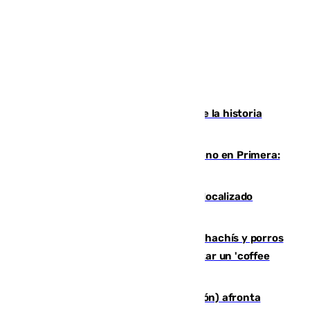
El segundo mes de julio más cálido de la historia
intensifica los incendios en Europa
Las ganas de Larrubia ante su estreno en Primera:
"En busca de más sueños"
Muere un joven de 21 años tras ser localizado
inconsciente en una piscina de El Palo
Cae una red que vendía marihuana, hachís y porros
en Marbella: cinco detenidos por regentar un 'coffee
shop'
El incendio forestal de Tírig (Castellón) afronta