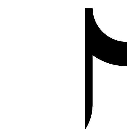
Ir
Tiktok
al
contenido