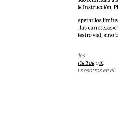
Tribunal de Instancia, Sección de Instrucción, Pl
La Guardia Civil recuerda que respetar los límit
»para garantizar la seguridad en las carreteras«
solo incrementa el riesgo de siniestro vial, sino
consecuencias.
Más noticias de
101TV
en las redes
sociales:
Instagram
,
Facebook
,
Tik Tok
o
X
.
Puedes ponerte en contacto con nosotros en el
correo
informativos@101tv.es
Tags:
Sucesos
Últimas noticias