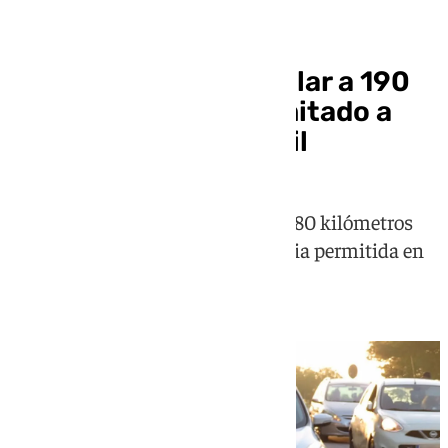
Sucesos
Investigado por circular a 190
km/h en un tramo limitado a
100 en la A-7 en Motril
El conductor superaba en más de 80 kilómetros
por hora la velocidad reglamentaria permitida en
esa zona