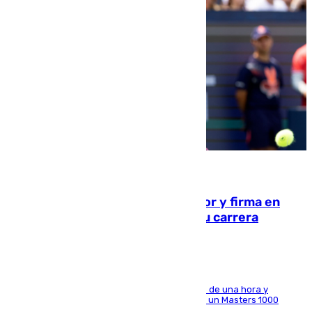
09.08.2026
Daniel Mérida derriba a Griekspoor y firma en
Montreal el mejor resultado de su carrera
El madrileño arrolla al neerlandés en poco más de una hora y
alcanza por primera vez los cuartos de final de un Masters 1000