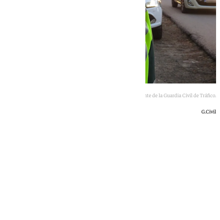
Imagen de archivo de un agente de la Guardia Civil de Tráfico.
G.Civil
101 TV
jueves, 28 mayo 2026, 17:51
Compartir: