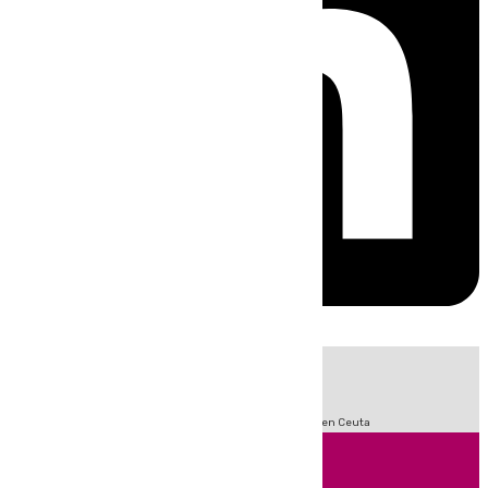
HOY
|
Sucesos
Incendios
Fútbol
LaLiga
Crisis Migratoria en Ceuta