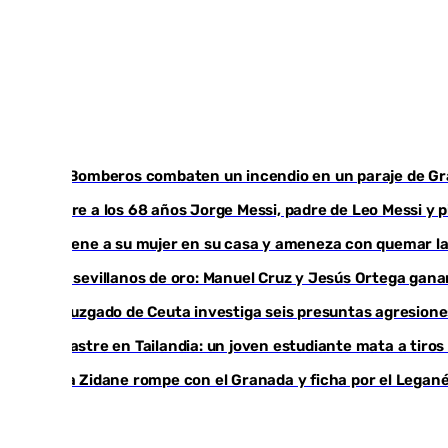
Los Bomberos combaten un incendio en un paraje de G
Muere a los 68 años Jorge Messi, padre de Leo Messi y 
Retiene a su mujer en su casa y ameneza con quemar la
Dos sevillanos de oro: Manuel Cruz y Jesús Ortega ga
Un juzgado de Ceuta investiga seis presuntas agresione
Desastre en Tailandia: un joven estudiante mata a tiros
Luca Zidane rompe con el Granada y ficha por el Legan