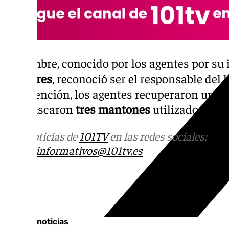
El hombre, conocido por los agentes por su
similares
, reconoció ser el responsable del 
intervención, los agentes recuperaron un s
y confiscaron
tres mantones
utilizados para
Más noticias de
101TV
en las redes sociales:
Ins
correo
informativos@101tv.es
Tags:
Últimas noticias