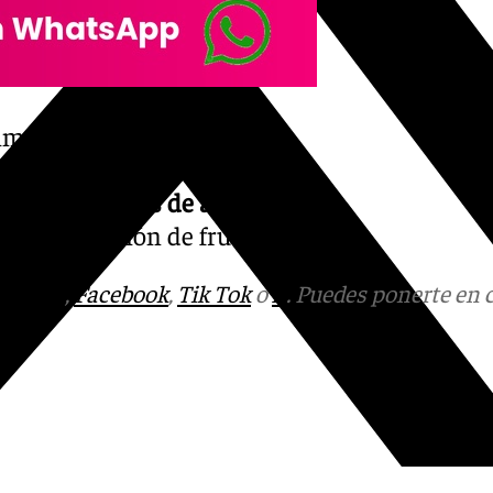
 implicación en
delitos
hurto. Durante la
aco con
10 kilos de almendras
 la recolección de frutos.
tagram
,
Facebook
,
Tik Tok
o
X
. Puedes ponerte en 