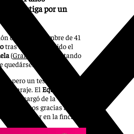
lo investiga por un
ión contra un hombre de 41
to
tras ser sorprendido el
uela
(
Granada
) recolectando
de quedárselas.
ar, pero un testigo alertó a
ó al paraje. El
Equipo Roca
la se encargó de la
de los hechos gracias a los
ección ocular en la finca.