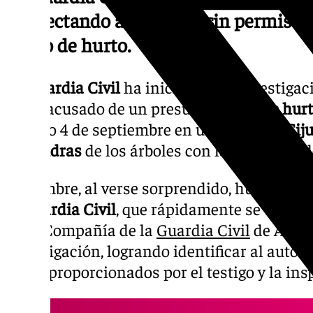
recolectando almendras sin permiso y 
delito de hurto.
La
Guardia Civil
ha iniciado una investigac
años, acusado de un presunto
delito de hur
pasado 4 de septiembre en una finca de
Cij
almendras
de los árboles con la intención 
El hombre, al verse sorprendido, huyó del lug
la
Guardia Civil
, que rápidamente se traslad
de la Compañía de la
Guardia Civil
de Armil
investigación, logrando identificar al autor 
datos proporcionados por el testigo y la insp