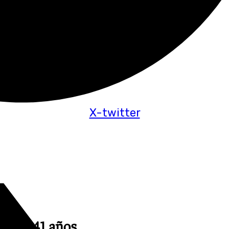
X-twitter
re de 41 años