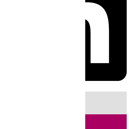
HOY
|
Sucesos
Fútbol
LaLiga
Primera División
Incendios