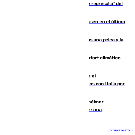
Italia responde ante las "medidas de represalia" del
Gobierno de Sánchez
El Sevilla se desinfla ante el Leverkusen en el último
ensayo (1-2)
Tensión en la prisión de Alhaurín tras una pelea y la
incautación de un punzón
Málaga contabiliza 148 zonas de confort climático
para enfrentar las altas temperaturas
Marlaska notifica a la Unión Europea el
restablecimiento de controles fronterizos con Italia por
vía aérea y marítima
Hallan sin vida al granadino con Alzhéimer
desaparecido hace una semana en Churriana
Lo más visto >