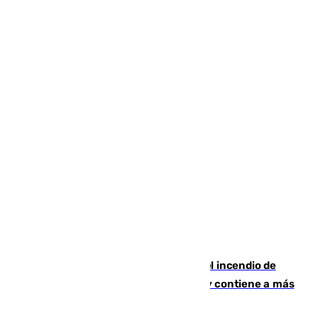
340 personas más desalojadas por el incendio de
Niebla, que mantiene a 410 evacuadas y contiene a más
de 500 efectivos trabajando