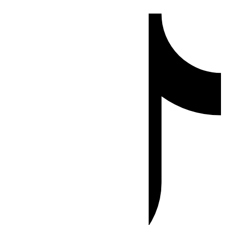
Ir
Tiktok
al
contenido