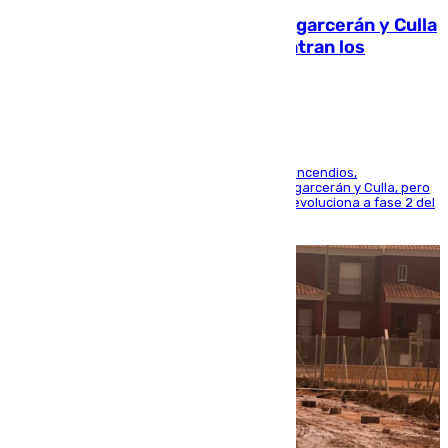
Incendios de Castellón: Sierra Engarcerán y Culla
evolucionan positivamente y centran los
esfuerzos en Tírig
La UME se suma al operativo de control de los incendios,
progresando adecuadamente los de Sierra Engarcerán y Culla, pero
centrando todo el empeño en el de Culla, que evoluciona a fase 2 del
PEIF