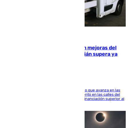
08.08.2026
La inversión del Ayuntamiento en mejoras del
entorno del Prado de San Sebastián supera ya
1.600.000 euros
El consistorio, a través de Emasesa, ha indicado que avanza en las
obras de renovación de las redes de saneamiento en las calles del
entorno del Prado, contando la zona con una financiación superior al
millón y medio de euros