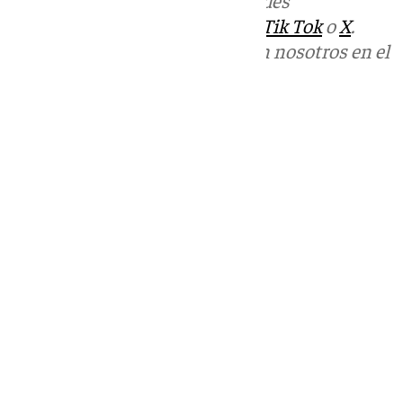
sociales:
Instagram
,
Facebook
,
Tik Tok
o
X
.
Puedes ponerte en contacto con nosotros en el
correo
informativos@101tv.es
Tags:
Últimas noticias