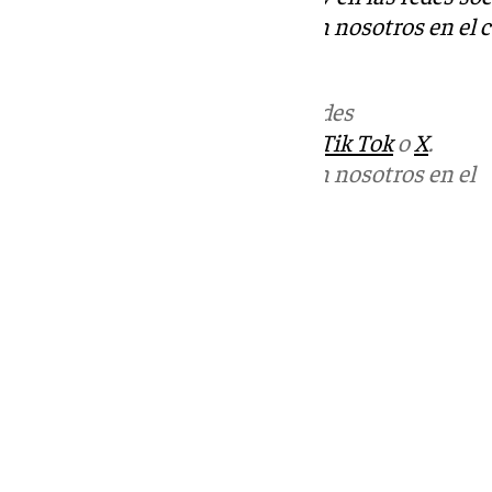
Puedes ponerte en contacto con nosotros en el 
redaccion.granada@101tv.es
Más noticias de
101TV
en las redes
sociales:
Instagram
,
Facebook
,
Tik Tok
o
X
.
Puedes ponerte en contacto con nosotros en el
correo
informativos@101tv.es
Tags:
Últimas noticias