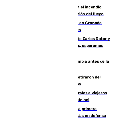
Activado el nivel 2 de emergencia en el incendio
forestal de Niebla por la compleja evolución del fuego
Controlado un incendio de rastrojos en Granada
junto a la autovía y al Callejón de Nogales
Juanfran Funes, sobre las lesiones de Carlos Dotor y
Fernando Calero: “Estamos preocupados, esperemos
que no sea nada”
Felipe VI refuerza los lazos con Colombia antes de la
llegada del nuevo presidente
Fernando Calero y Carlos Dotor se retiraron del
encuentro contra el Ceuta con molestias
España restablece controles temporales a viajeros
procedentes de Italia como repuesta a Meloni
El Málaga cae ante el Ceuta y suma la primera
derrota de la pretemporada dejando dudas en defensa