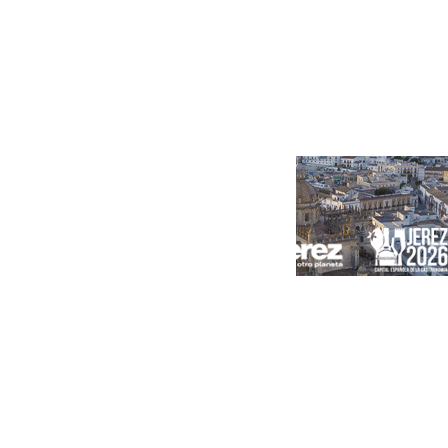
Portada
Andalucía
Sevilla
Málaga
Granada