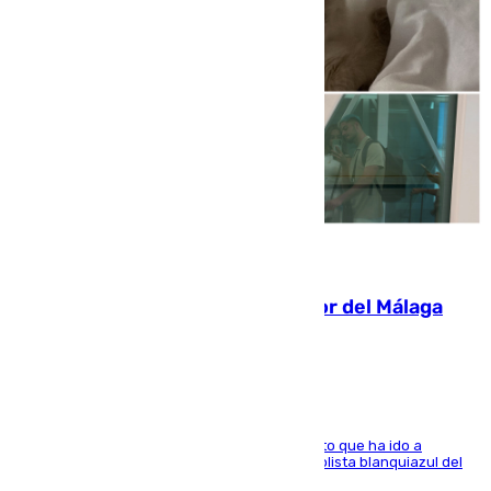
07.08.2026
Isco, la nueva mascota del jugador del Málaga
Dani Lorenzo
El centrocampista marbellí es ‘padre’ de un gato que ha ido a
recoger a Vigo y su nombre es como el exfutbolista blanquiazul del
Arroyo de la Miel