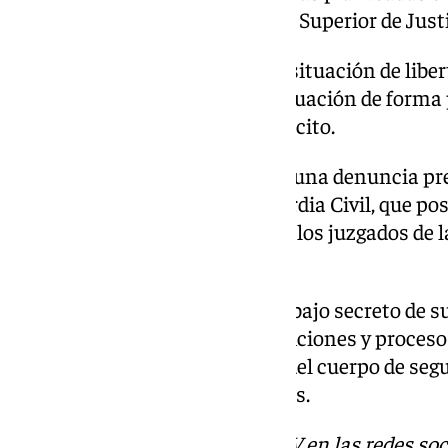
según ha informado el Tribunal Superior de Justi
Todos han acudido estando en situación de liber
mantenerlos en esta misma situación de forma p
presunta comisión del citado ilícito.
La causa, que se inició a raíz de una denuncia p
violencia de género ante la Guardia Civil, que p
atestado por estos hechos ante los juzgados de la
han detallado desde el TSJA.
Este juzgado también instruye bajo secreto de 
por presuntos amaños en oposiciones y procesos
Policía Local, con seis agentes del cuerpo de seg
granadina entre los investigados.
Descubre más noticias de 101TV en las redes soc