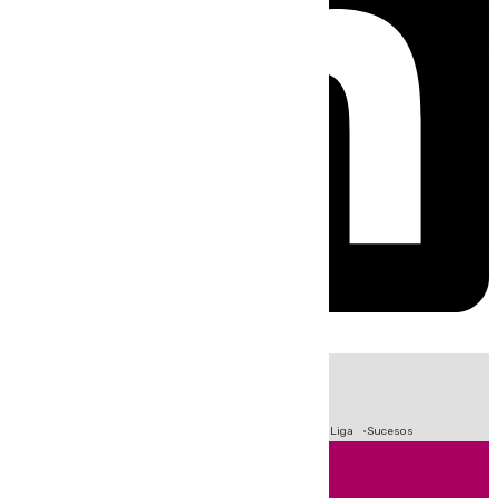
HOY
|
Fútbol
Primera División
Crisis Migratoria en Ceuta
LaLiga
Sucesos