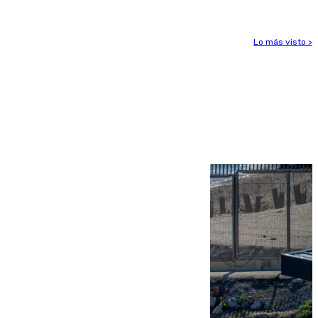
Lo más visto >
Más noticias
Ver más >