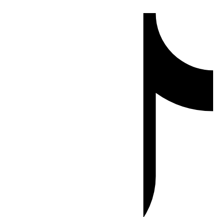
Ir
Tiktok
al
contenido