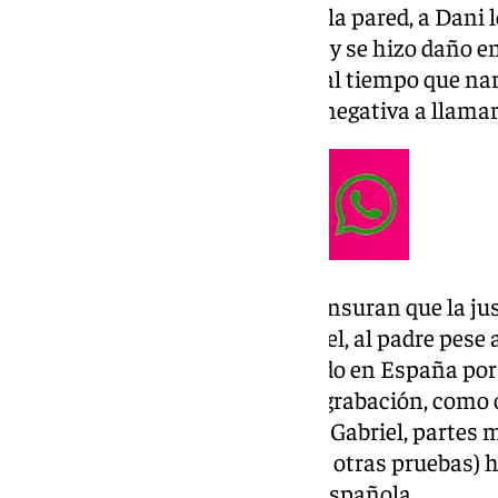
cogió del brazo y me tiró contra la pared, a Dani 
camiseta y lo tiró en la escalera y se hizo daño e
en el suelo», agrega en el audio, al tiempo que na
por el padre contra ambos y su negativa a llam
Los abogados de Juana Rivas censuran que la jus
custodia del hijo pequeño, Daniel, al padre pese 
país por maltratarle y condenado en España por 
un comunicado que tanto esta grabación, como o
similares emitidos por Daniel y Gabriel, partes m
declaraciones de testigos (entre otras pruebas) 
Justicia italiana y a la Justicia española.