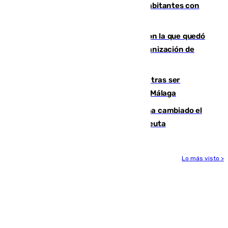
comunidad supera los 8,7 millones de habitantes con
una alta tasa de extranjeros
Agrede sexualmente a una mujer con la que quedó
por Instagram: dos años prisión e indemnización de
9.000 euros
Un turista de 17 años, hospitalizado tras ser
atropellado a propósito en el Centro de Málaga
De bocadillos a lentejas y pollo: así ha cambiado el
menú de los militares desplegados en Ceuta
Lo más visto >
Más noticias
Ver más >