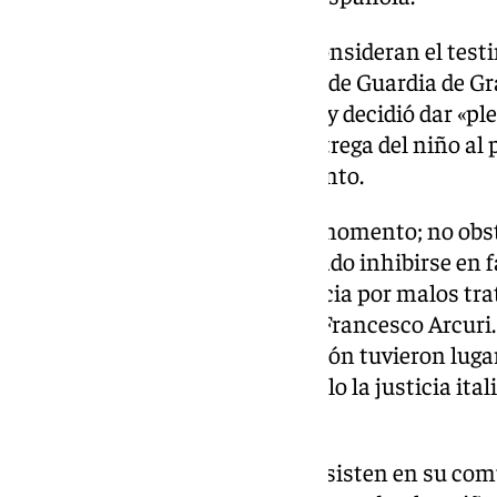
«Especialmente importante» consideran el testi
pasado 7 de enero ante la Jueza de Guardia de G
primera y única vez en España, y decidió dar «pl
protegerle» suspendiendo la entrega del niño al
que se resolviera sobre este asunto.
La medida sigue vigente por el momento; no obst
número 9 de Granada ha acordado inhibirse en fa
italiana de Cagliari en la denuncia por malos tr
Juana Rivas en España contra Francesco Arcuri.
los hechos objeto de investigación tuvieron lug
familiar en Cagliari y será por ello la justicia i
ahora.
Los
abogados
de Juana Rivas insisten en su com