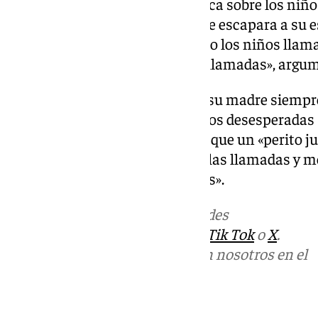
ejercer «violencia física y psíquica sobre los ni
comunicación con su madre que escapara a su es
intentaba estar presente cuando los niños llam
compulsivamente el listado de llamadas», argu
«Los niños tenían que llamar a su madre siempr
recibido durante todos estos años desesperadas s
hijos». El equipo jurídico agrega que un «perito 
terminales y ha acreditado que las llamadas y m
madre no han sido manipulados».
Más noticias de
101TV
en las redes
sociales:
Instagram
,
Facebook
,
Tik Tok
o
X
.
Puedes ponerte en contacto con nosotros en el
correo
informativos@101tv.es