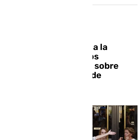
Juana Rivas traslada a la
justicia italiana audios
antiguos de sus hijos sobre
presuntos episodios de
maltrato