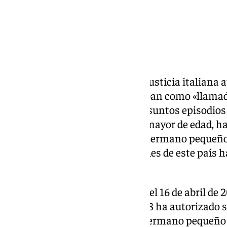
Juana Rivas
ha trasladado a la justicia italiana
antiguos que sus hijos le enviaban como «llamad
el padre y en los que narran presuntos episodios 
perteneciente al hijo que ya es mayor de edad, ha
prensa ante el temor de que el hermano pequeño,
a Italia, una vez que los tribunales de este país
exclusiva al padre.
En el audio remitido a la madre el 16 de abril de 
Gabriel Arcuri –que ahora con 18 ha autorizado s
le ha «pegado» y también a su hermano pequeño 