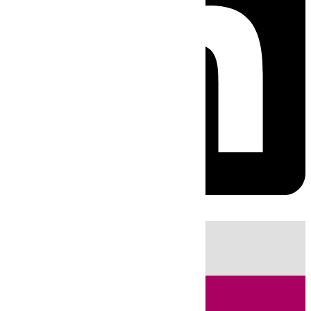
HOY
|
Fútbol
Sucesos
Cádiz
Política
LaLiga