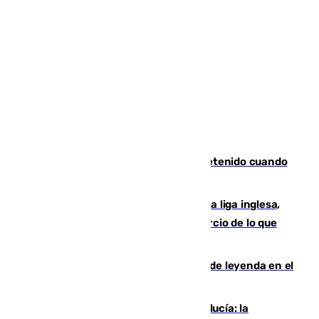
Mata a su expareja en Murcia y es detenido cuando
huía hacia Granada
El Boreham Wood, equipo de la quinta liga inglesa,
rechaza una oferta equivalente a un tercio de lo que
vale el club por un jugador
La familia Hernangómez: un legado de leyenda en el
mundo del baloncesto
Nuevo récord de población en Andalucía: la