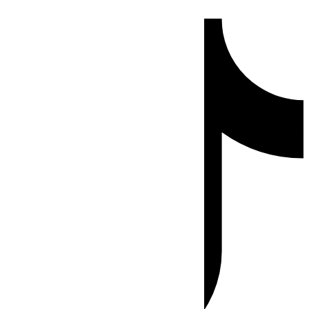
Ir
Tiktok
al
contenido