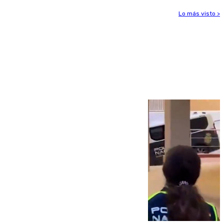
Lo más visto >
Más noticias
Ver más >