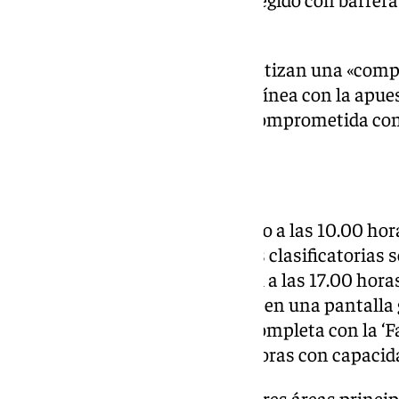
circuitos de Fórmula 1».
Los karts 100% eléctricos garantizan una «compe
respetuosa con el entorno», en línea con la apu
de ciudad verde, innovadora y comprometida con
La fiesta continúa
Las actividades dieron comienzo a las 10.00 hora
zonas del circuito, y las carreras clasificatorias 
horas, seguidas por la gran final a las 17.00 hora
distintos puntos del recorrido y en una pantalla
Real. Asimismo, la jornada se completa con la ‘F
abrirá sus puertas a las 16.00 horas con capaci
Este gran espacio contará con tres áreas princip