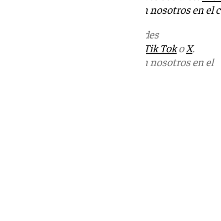
Puedes ponerte en contacto con nosotros en el 
Más noticias de
101TV
en las redes
sociales:
Instagram
,
Facebook
,
Tik Tok
o
X
.
Puedes ponerte en contacto con nosotros en el
correo
informativos@101tv.es
Tags:
Últimas noticias