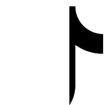
Ir
Tiktok
al
contenido