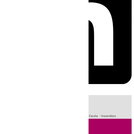
HOY
|
Fútbol
Sucesos
Primera División
Crisis Migratoria en Ceuta
Incendios