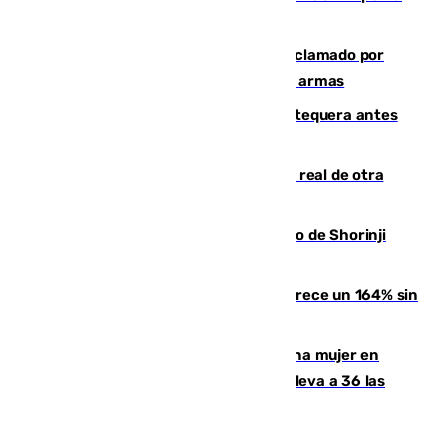
financiación de las autonomías
Detienen en Málaga a un fugitivo reclamado por
Colombia por homicidio y transporte de armas
Prueba final del Granada ante el Antequera antes
del inicio de la Liga
Ceuta se prepara ante la posibilidad real de otra
entrada masiva el 15 de agosto
Cártama, protagonista en el Europeo de Shorinji
Kempo celebrado en Berlín
La llegada de inmigrantes a Ceuta crece un 164% sin
contar la entrada masiva
Igualdad confirma el asesinato de una mujer en
Benahavís como violencia machista y eleva a 36 las
víctimas en 2026