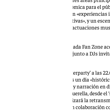
‘foodtrucks’, con oferta gastronómica para el púb
las principales marcas ofrecerán «experiencias
productos y actividades interactivas», y un esce
«retransmisión de las carreras, actuaciones musi
‘performances’ en directo».
A partir de las 17.00 horas, la citada Fan Zone a
Reyes, Yapi y Xiyo & Fernández, junto a DJs invi
ambiente festivo de la jornada.
La jornada concluirá con un ‘afterparty’ a las 22
música, espectáculo y sorpresas un día «históric
evento contará con la dirección y narración en d
Lobato y del ingeniero Toni Cuquerella, desde el ‘
Batallas, donde también se realizará la retrans
Estados Unidos de Fórmula 1, en colaboración co