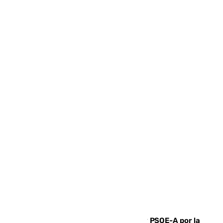
Vuelve el duelo dialéctico entre PP y PSOE-A por la