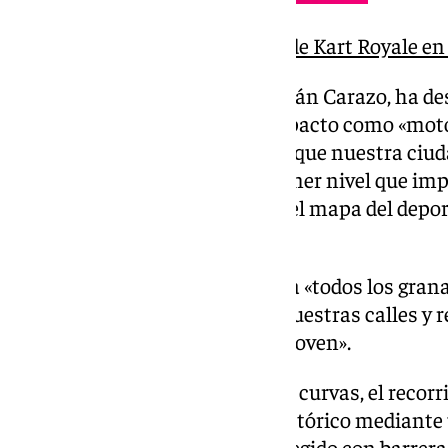
Así ha sido la gran carrera de Kart Royale e
La alcaldesa de Granada, Marifrán Carazo, ha des
esta cita para la ciudad y su impacto como «mo
internacional». «Demostramos que nuestra ciud
eventos internacionales de primer nivel que imp
turismo y sitúan a Granada en el mapa del depor
la primera edil.
Al hilo, la regidora ha animado a «todos los gran
jornada que «hará historia en nuestras calles y r
ciudad viva y abierta al talento joven».
Con 730 metros de longitud y 17 curvas, el recorri
principales calles del centro histórico mediant
«completamente vallado y protegido con barreras 