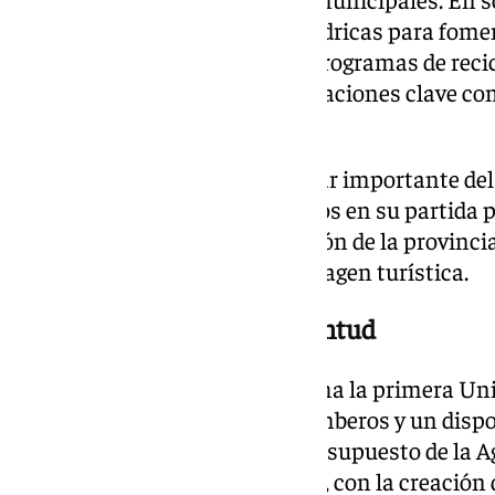
millones de euros a políticas hídricas para fome
agua y 7,8 millones de euros a programas de recic
residuos, con mejoras en instalaciones clave co
Vélez.
El turismo también será un pilar importante del
aumento de 1,5 millones de euros en su partida 
permitirá potenciar la promoción de la provincia
Granada y lanzar una nueva imagen turística.
Empleo, emergencias y juventud
La
Diputación
pondrá en marcha la primera Uni
Guadix, con un equipo de 15 bomberos y un dispo
Asimismo, se incrementa el presupuesto de la A
en más de 2,5 millones de euros, con la creación