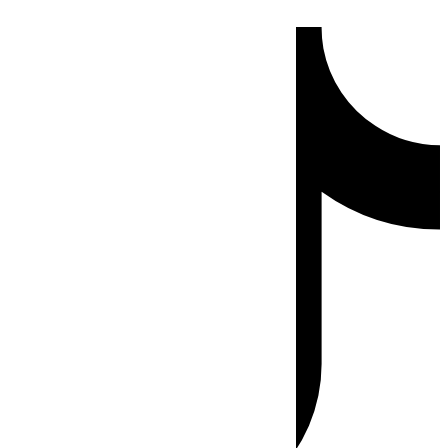
Ir
Tiktok
al
contenido