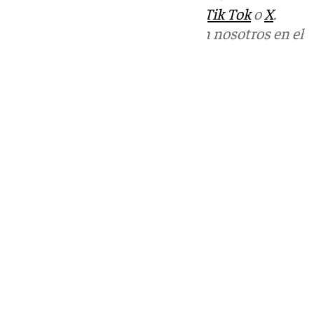
sociales:
Instagram
,
Facebook
,
Tik Tok
o
X
.
Puedes ponerte en contacto con nosotros en el
correo
informativos@101tv.es
Tags:
Últimas noticias