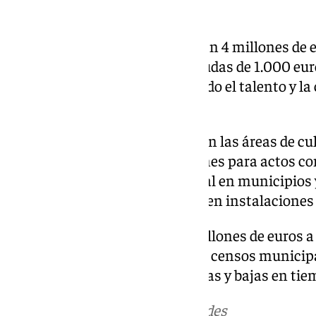
bomberos.
En cuanto al empleo, se destinan 4 millones de 
los que destaca una línea de ayudas de 1.000 e
de entre 18 y 35 años, fomentando el talento y l
laborales en la provincia.
El presupuesto refuerza también las áreas de cul
partidas, destacan las inversiones para actos co
desarrollo de un circuito cultural en municipios 
deportivos, además de mejoras en instalaciones
Por último, se destinarán 1,5 millones de euros a
Online, que permitirá gestionar censos municipa
agilizando la tramitación de altas y bajas en tie
Más noticias de
101TV
en las redes