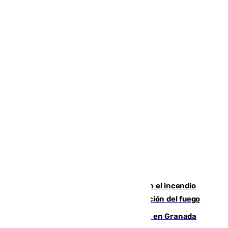
Activado el nivel 2 de emergencia en el incendio
forestal de Niebla por la compleja evolución del fuego
Controlado un incendio de rastrojos en Granada