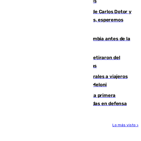
junto a la autovía y al Callejón de Nogales
Juanfran Funes, sobre las lesiones de Carlos Dotor y
Fernando Calero: “Estamos preocupados, esperemos
que no sea nada”
Felipe VI refuerza los lazos con Colombia antes de la
llegada del nuevo presidente
Fernando Calero y Carlos Dotor se retiraron del
encuentro contra el Ceuta con molestias
España restablece controles temporales a viajeros
procedentes de Italia como repuesta a Meloni
El Málaga cae ante el Ceuta y suma la primera
derrota de la pretemporada dejando dudas en defensa
Lo más visto >
Más noticias