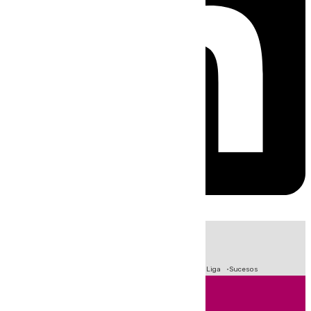
HOY
|
Fútbol
Primera División
Crisis Migratoria en Ceuta
LaLiga
Sucesos