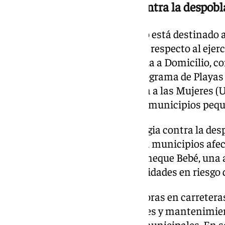
Políticas sociales y lucha contra la despob
El 35 por ciento del presupuesto está destinado a
aumento de 5 millones de euros respecto al ejerc
incluye más recursos para Ayuda a Domicilio, co
millones de euros, un nuevo programa de Playas I
primera Unidad de Información a las Mujeres (U
tanto presencial como digital a municipios peq
Además, se consolida la estrategia contra la de
convocatoria de subvenciones a municipios afec
euros, y se pone en marcha el Cheque Bebé, una 
nacimiento o adopción en localidades en riesgo 
El presupuesto contempla mejoras en carreteras 
de euros para nuevas inversiones y mantenimie
destinadas a obras y servicios municipales. En s