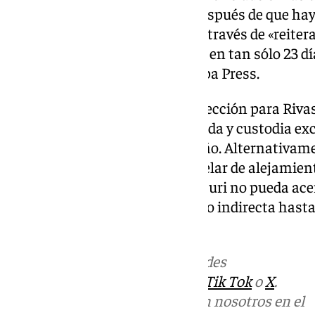
presunta violencia de género después de que ha
múltiples ocasiones» con ella a través de «reiter
suman un total de «90 intentos en tan sólo 23 dí
denuncia, consultada por Europa Press.
En ella se solicita orden de protección para Rivas
suspensión del régimen de guarda y custodia ex
el padre respecto al más pequeño. Alternativame
que se adopte una medida cautelar de alejamient
comunicación, de modo que Arcuri no pueda acer
ninguna comunicación directa o indirecta hasta
definitiva.
Más noticias de
101TV
en las redes
sociales:
Instagram
,
Facebook
,
Tik Tok
o
X
.
Puedes ponerte en contacto con nosotros en el