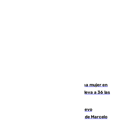
Igualdad confirma el asesinato de una mujer en
Benahavís como violencia machista y eleva a 36 las
víctimas en 2026
El exdelantero Diego Forlán es el nuevo
seleccionador de Uruguay tras la salida de Marcelo
Bielsa