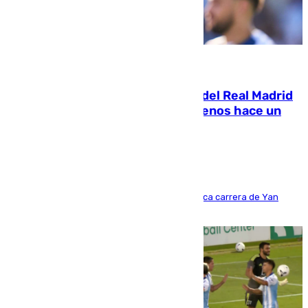
07.08.2026
El fichaje más caro de la historia del Real Madrid
costaba 105 millones de euros menos hace un
año y jugaba en Leganés
Del filial pepinero a récord absoluto: la meteórica carrera de Yan
Diomande en solo doce meses