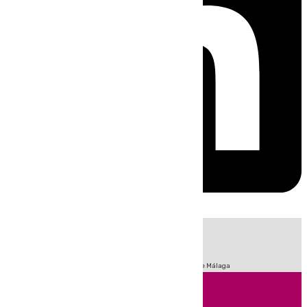
HOY
|
Fútbol
Sucesos
Primera División
Incendios
Feria de Málaga