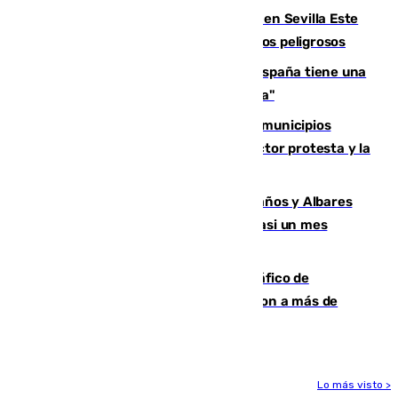
Reabierto el parque canino cerrado en Sevilla Este
tras detectarse alimentos con elementos peligrosos
Javier Fernández: "El Gobierno de España tiene una
preocupación y una prioridad con Sevilla"
Las ferias de verano de numerosos municipios
andaluces se quedan sin cohetes: el sector protesta y la
Junta mantiene el protocolo
Los ministros Marlaska, Robles, Bolaños y Albares
comparecerán por las crisis de Ceuta casi un mes
después
Cae una de las mayores redes de tráfico de
personas y droga en España: introdujeron a más de
2.000 migrantes de forma ilegal
Lo más visto >