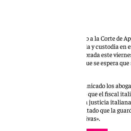
La Fiscalía italiana ha solicitado a la Corte de A
conceda a
Juana Rivas
«la guarda y custodia en e
transcurso de la vista final celebrada este vierne
quedado visto para sentencia, que se espera que 
días.
Así lo han señalado en un comunicado los aboga
consideran una «buena noticia» que el fiscal ital
de procesamiento dictado por la justicia italian
maltrato a sus hijos, haya solicitado que la guar
conceda en exclusiva a Juana Rivas».