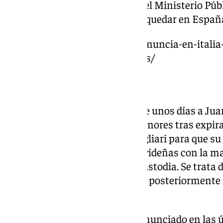
inciden. De hecho afirman que el Ministerio Púb
acuerdo en que Daniel «se debe quedar en Españ
https://www.101tv.es/arcuri-denuncia-en-italia-
menor-por-parte-de-juana-rivas/
Denuncias cruzadas
Francesco Arcuri denunció hace unos días a Juan
italianos por sustracción de menores tras expirar
por la Corte de Apelación de Cagliari para que su
después de pasar las fiestas navideñas con la m
momento él tiene la guarda y custodia. Se trata 
Juana Rivas ya fue condenada y posteriormente 
el Gobierno.
Por su parte, Juana Rivas ha denunciado en las 