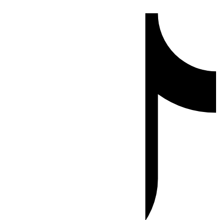
Ir
Tiktok
al
contenido