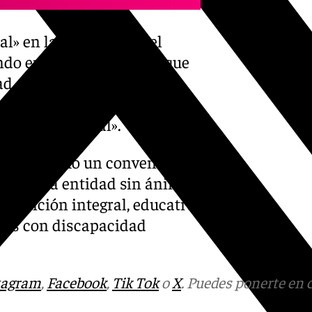
al» en la evaluación del
ndo en marcha en el Parque
ad a los contenidos y a las
 de los colectivos sociales
idad intelectual».
encias firmó un convenio con
ada, una entidad sin ánimo
 atención integral, educativa,
onas con discapacidad
tagram
,
Facebook
,
Tik Tok
o
X
. Puedes ponerte en 