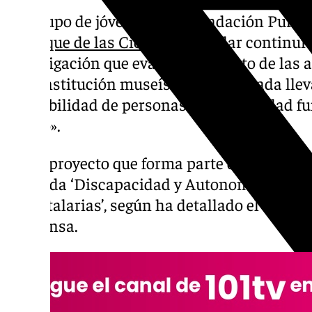
Un grupo de jóvenes de la Fundación Purís
el
Parque de las Ciencias
para dar continuid
investigación que evalúa el impacto de las
esta institución museística de Granada llev
accesibilidad de personas con diversidad fu
centro».
Es un proyecto que forma parte de la Cátedr
Granada ‘Discapacidad y Autonomía Perso
Hospitalarias’, según ha detallado el Parqu
de prensa.