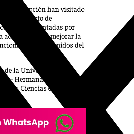
ima Concepción han visitado
ad al proyecto de
 acciones implantadas por
a adelante para «mejorar la
ncional a los contenidos del
a de la Universidad de
nal – Hermanas
e de las Ciencias en una nota