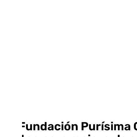
Ir
al
contenido
La Fundación Purísima C