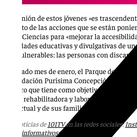
La opinión de estos jóvenes «es trascendent
impacto de las acciones que se están ponie
de las Ciencias para «mejorar la accesibilid
actividades educativas y divulgativas de uno
más vulnerables: las personas con discapac
El pasado mes de enero, el Parque de las Ci
la Fundación Purísima Concepción de Gran
de lucro que tiene como objetivo principal la
social, rehabilitadora y laboral de las pers
intelectual y de sus familias.
Más noticias de
101TV
en las redes sociales:
Ins
correo
informativos@101tv.es