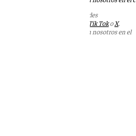
Más noticias de
101TV
en las redes
sociales:
Instagram
,
Facebook
,
Tik Tok
o
X
.
Puedes ponerte en contacto con nosotros en el
correo
informativos@101tv.es
Tags:
Últimas noticias