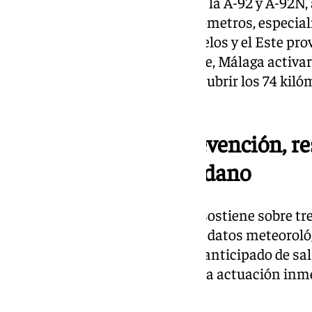
sal, con vigilancia prioritaria en la A-92 y A-92N
por su parte, controlará 344 kilómetros, especia
el Parque Natural de Hornachuelos y el Este prov
decena de vehículos. Finalmente, Málaga activará
casi 200 toneladas de sal para cubrir los 74 ki
riesgo de heladas o nevadas.
Plan basado en la prevención, re
información al ciudadano
El Plan de Vialidad Invernal se sostiene sobre tr
monitorización permanente de datos meteorológ
preventivos, como el esparcido anticipado de sal
formación de placas de hielo, y la actuación inm
registradas en la red viaria.