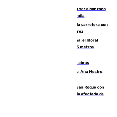
Un futbolista de 24 años muere tras ser alcanzado
por un rayo durante un partido en Tailandia
Muere un conductor tras salirse de la carretera con
su turismo en la A-480 a la altura de Jerez
Julio supera a junio en basura marina: el litoral
occidental malagueño recoge más de 33 metros
cúbicos de residuos
El Cádiz se afila ante un Granada en obras
La nueva presidenta del Parlamento, Ana Mestre,
hace parada institucional en Cádiz
Estabilizado el incendio forestal de San Roque con
19 familias aún desalojadas y un domicilio afectado de
gravedad