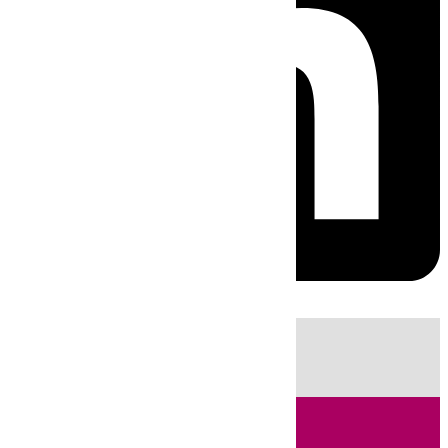
HOY
|
Fútbol
Sucesos
Cádiz
LaLiga
Campo de Gibraltar