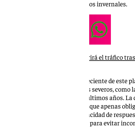
de verse afectadas por fenómenos invernales.
La autovía de la Costa reabrirá el tráfico tra
viaducto de Rules
Díaz subrayó la importancia creciente de este pl
fenómenos meteorológicos más severos, como l
intensas que han marcado los últimos años. La c
episodio de la borrasca Claudia, que apenas oblig
dijo, “a la profesionalidad y capacidad de respue
permanece en alerta constante para evitar inc
comarcas”.