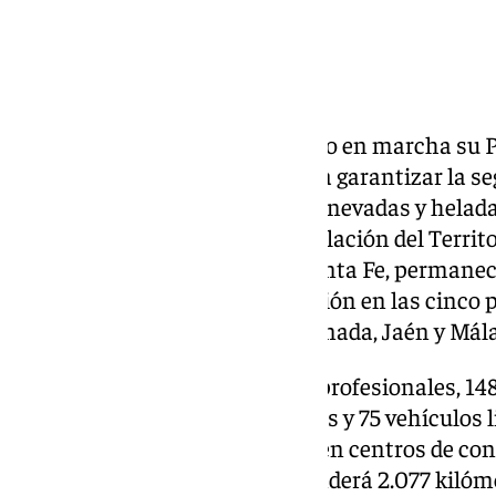
La Junta de Andalucía ha puesto en marcha su P
despliegue sin precedentes para garantizar la se
autonómicas ante la llegada de nevadas y heladas
la consejera de Fomento, Articulación del Territo
el centro de conservación de Santa Fe, permanec
primavera y centrará su actuación en las cinco p
nevadas: Almería, Córdoba, Granada, Jaén y Mál
El operativo suma más de 500 profesionales, 148 
quitanieves, 18 retroexcavadoras y 75 vehículos li
distribuidas estratégicamente en centros de cons
Con estos medios, la Junta atenderá 2.077 kilóm