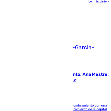
Lo más visto >
Más noticias
Ver más >
05.08.2026
La nueva presidenta del Parlamento, Ana Mestre,
hace parada institucional en Cádiz
Ana Mestre estrena su agenda oficial tras su nombramiento con una
doble visita a la Diputación Provincial y al Ayuntamiento de la capital