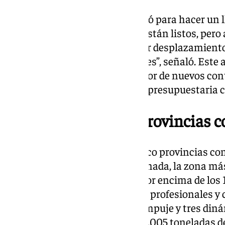
La titular de Fomento aprovechó para hacer un 
ciudadana. “Nuestros equipos están listos, pero
extremos es fundamental evitar desplazamient
poner en riesgo a los conductores”, señaló. Este
como novedad la entrada en vigor de nuevos con
incrementan tanto la dotación presupuestaria co
Granada y Jaén, las provincias 
Aunque el plan actúa en las cinco provincias con
despliegue se concentra en Granada, la zona má
más kilómetros de carreteras por encima de los 1
esta provincia se movilizan 160 profesionales y 
23 equipos quitanieves, 20 de empuje y tres diná
provincia dispone también de 4.005 toneladas d