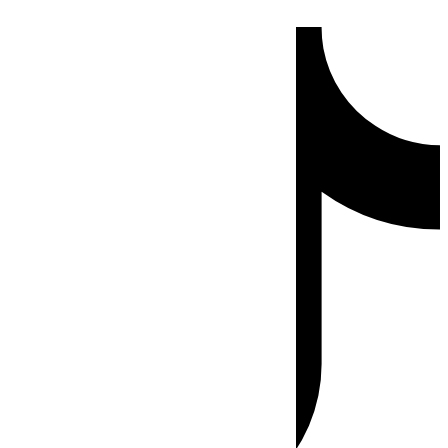
Ir
Tiktok
al
contenido