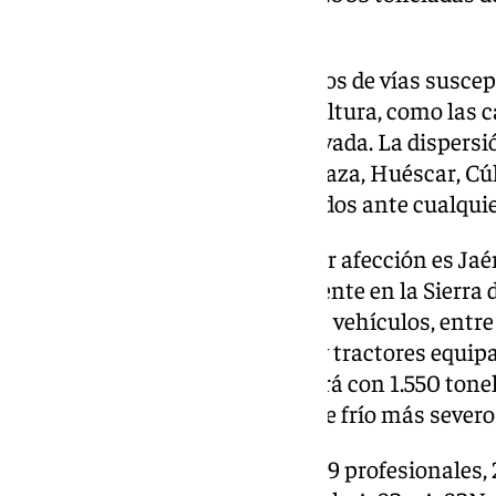
depósitos.
Granada presenta 668 kilómetros de vías suscep
encima de los 1.500 metros de altura, como las c
la Ragua o el acceso a Sierra Nevada. La dispers
actuar en áreas como Guadix, Baza, Huéscar, Cú
los equipos permanecen activados ante cualquie
La segunda provincia con mayor afección es Jaé
carreteras vigiladas, especialmente en la Sierra d
asignado 107 profesionales y 30 vehículos, entr
quitanieves y varios camiones y tractores equi
fundentes. El dispositivo contará con 1.550 tonel
vialidad durante los episodios de frío más severo
En Almería, el operativo suma 79 profesionales, 