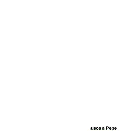
Granada despide con lágrimas y aplausos a Pepe
Habichuela