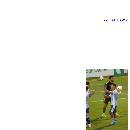
Lo más visto >
Más noticias
Ver más >