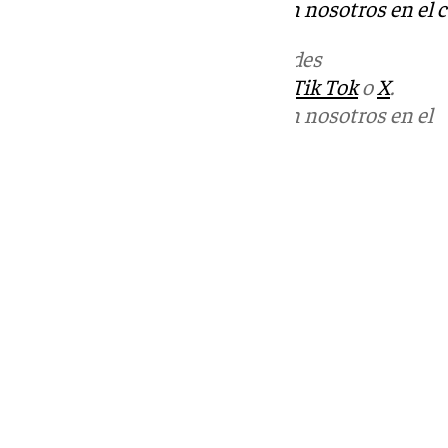
Puedes ponerte en contacto con nosotros en el 
Más noticias de
101TV
en las redes
sociales:
Instagram
,
Facebook
,
Tik Tok
o
X
.
Puedes ponerte en contacto con nosotros en el
correo
informativos@101tv.es
Tags:
Últimas noticias