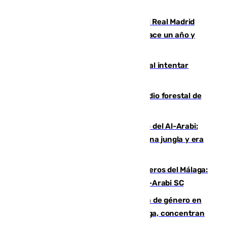
Juventud Cofrade de Málaga
El fichaje más caro de la historia del Real Madrid
costaba 105 millones de euros menos hace un año y
jugaba en Leganés
Ceuta suma 82 fallecidos en el mar al intentar
cruzar la frontera española
Huelva eleva a emergencia el incendio forestal de
Niebla
Juanfran Funes, sobre el duro juego del Al-Arabi:
“Por momentos nos hemos metido en una jungla y era
hasta peligroso”
Ya se han estrenado los tres delanteros del Málaga:
Eneko Jauregui, bigoleador contra el Al-Arabi SC
35 mujeres asesinadas por violencia de género en
España en este 2026: Andalucía y Málaga, concentran
el foco de la tragedia