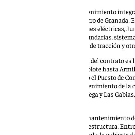
El contrato contempla el mantenimiento integra
soporte a la explotación del metro de Granada. E
actuaciones en dos subestaciones eléctricas, Jun
alimentación principales y secundarias, sistema
transformación, subestaciones de tracción y otr
Uno de los aspectos destacados del contrato es l
que alimenta la línea desde Albolote hasta Armil
los talleres y cocheras, así como el Puesto de Co
También se contempla el mantenimiento de la ca
entre Armilla, Churriana de la Vega y Las Gabias
subestaciones de tracción.
El servicio incluirá también el mantenimiento d
en diferentes puntos de la infraestructura. Entre
encuentran en la cubierta vegetal y la cubierta del