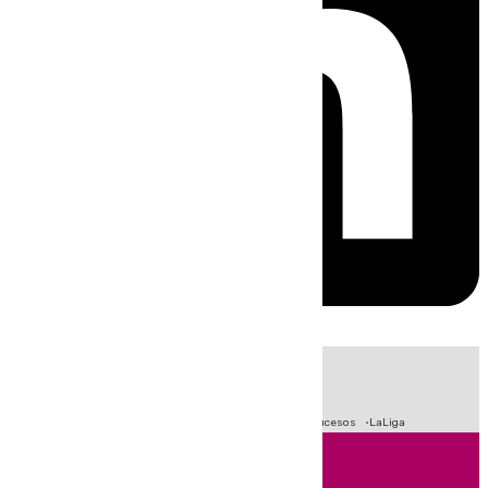
HOY
|
Fútbol
Primera División
Crisis Migratoria en Ceuta
Sucesos
LaLiga