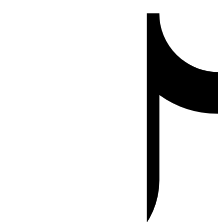
Ir
Tiktok
al
contenido