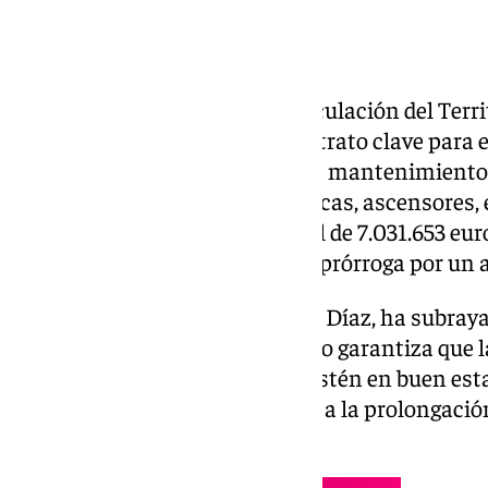
La Consejería de Fomento, Articulación del Terri
concurso público un nuevo contrato clave para 
Granada. Se trata del servicio de mantenimiento e
de instalaciones electromecánicas, ascensores, 
elementos, por un importe total de 7.031.653 eur
cuatro años, con posibilidad de prórroga por un
La consejera de Fomento, Rocío Díaz, ha subraya
de esta licitación, ya que “no sólo garantiza que 
servicio del metro de Granada estén en buen est
al futuro trazado”, en referencia a la prolongaci
obras.