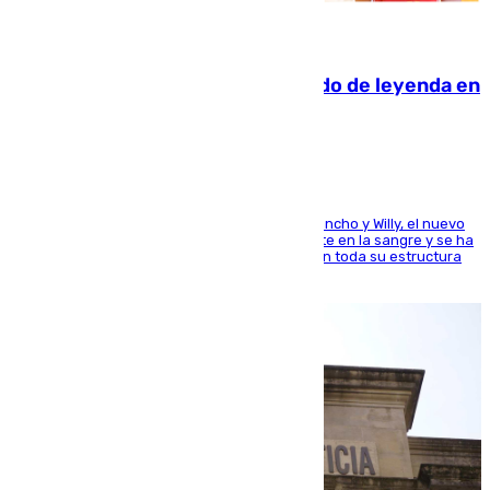
06.08.2026
La familia Hernangómez: un legado de leyenda en
el mundo del baloncesto
Desde los padres hasta la hermana junto a Francho y Willy, el nuevo
jugador del Unicaja lleva este magnífico deporte en la sangre y se ha
ido inculcando de generación en generación en toda su estructura
familiar