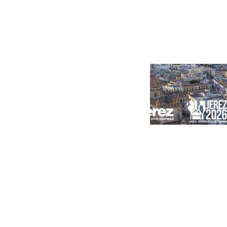
Portada
Andalucía
Sevilla
Málaga
Granada