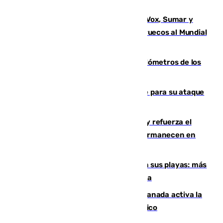
pretemporada Málaga-Al-Arabi
La crisis migratoria de Ceuta une a Vox, Sumar y
Podemos contra la candidatura de Marruecos al Mundial
2030
Diputación limpia de residuos 170 kilómetros de los
principales caminos del Rocío en Sevilla
El Real Madrid ficha a Yan Diomande para su ataque
por 125 millones
El Gobierno instala duchas y baños y refuerza el
CETI para los miles de migrantes que permanecen en
Ceuta
Málaga corta la venta ambulante en sus playas: más
de 180 multas de la Policía por este tema
Un incendio junto a la autovía en Granada activa la
fase operativa 1 y obliga a cortar el tráfico