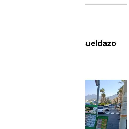
La ONCE reparte un Sueldazo
de 240.000 euros en
Almuñécar