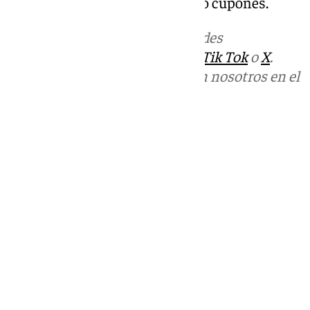
durante diez años
a otros cuatro cupones.
Más noticias de
101TV
en las redes
sociales:
Instagram
,
Facebook
,
Tik Tok
o
X
.
Puedes ponerte en contacto con nosotros en el
correo
informativos@101tv.es
Tags:
Últimas noticias