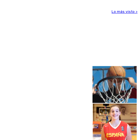
Lo más visto >
Más noticias
Ver más >