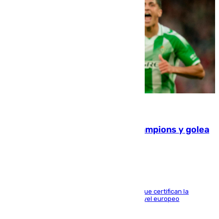
06.08.2026
El Betis supera el examen de Champions y golea
al Arsenal en Dublín (1-3)
Riquelme, Deossa y Fornals firman los tantos que certifican la
superioridad bética ante un rival de máximo nivel europeo