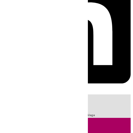
HOY
|
Fútbol
Sucesos
Primera División
LaLiga
Feria de Málaga