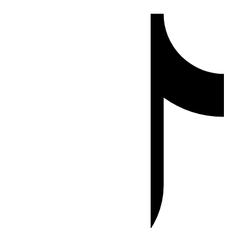
Ir
Tiktok
al
contenido