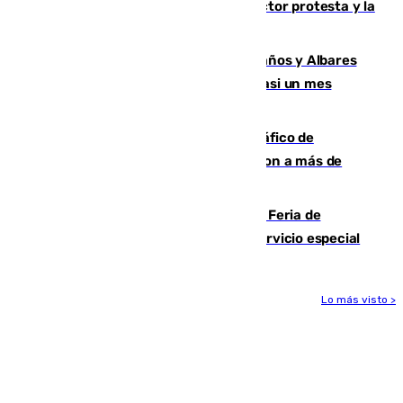
andaluces se quedan sin cohetes: el sector protesta y la
Junta mantiene el protocolo
Los ministros Marlaska, Robles, Bolaños y Albares
comparecerán por las crisis de Ceuta casi un mes
después
Cae una de las mayores redes de tráfico de
personas y droga en España: introdujeron a más de
2.000 migrantes de forma ilegal
¿Hasta qué hora abre el Metro en la Feria de
Málaga? Consulta las frecuencias del servicio especial
Lo más visto >
Más noticias
Ver más >