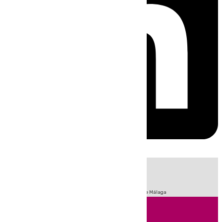
HOY
|
Fútbol
Sucesos
Primera División
Incendios
Feria de Málaga