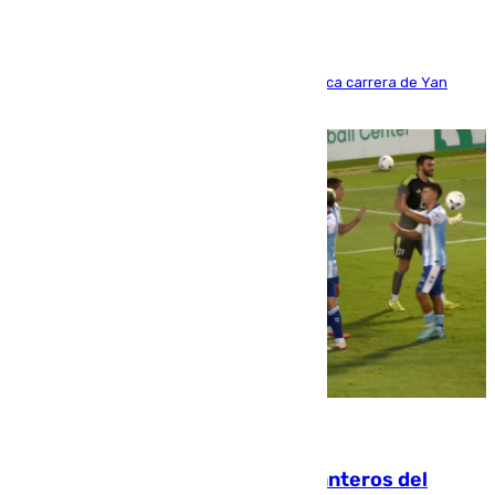
Del filial pepinero a récord absoluto: la meteórica carrera de Yan
Diomande en solo doce meses
06.08.2026
Ya se han estrenado los tres delanteros del