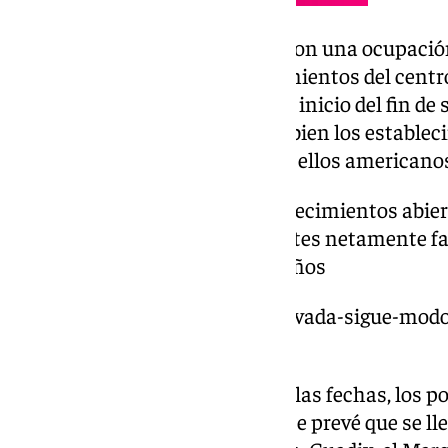
Le sigue la ciudad de Granada, con una ocupació
ciento aunque en los establecimientos del centr
el 90 por ciento de ocupación al inicio del fin de
mayoritariamente nacional, si bien los estableci
clientes multinacionales, entre ellos americano
Sierra Nevada
, con pocos establecimientos abiert
para el esquí, prevé recibir clientes netamente 
actividades para los mas pequeños
https://www.101tv.es/sierra-nevada-sigue-modo-
esquiable/
En la Costa Tropical, a pesar de las fechas, los 
tienen una buena ocupación y se prevé que se llen