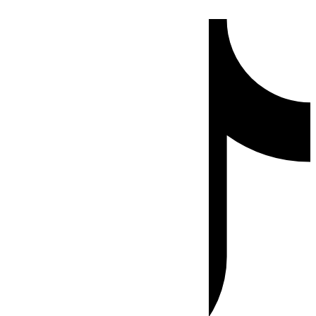
Ir
Tiktok
al
contenido