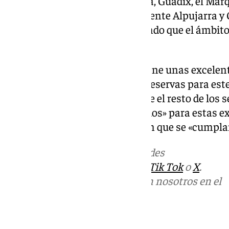
camas disponibles. La Alpujarra, Guadix, el Ma
buenas ocupaciones especialmente Alpujarra y G
ciento de ocupación, demostrando que el ámbito r
viajeros.
El segmento de la Hostelería tiene unas excelen
toda la provincia, con muchas reservas para est
comidas de navidad. Igualmente el resto de los s
servicio de ocio «están preparados» para estas e
profesionales del sector esperan que se «cumpla
Más noticias de
101TV
en las redes
sociales:
Instagram
,
Facebook
,
Tik Tok
o
X
.
Puedes ponerte en contacto con nosotros en el
correo
informativos@101tv.es
Tags: