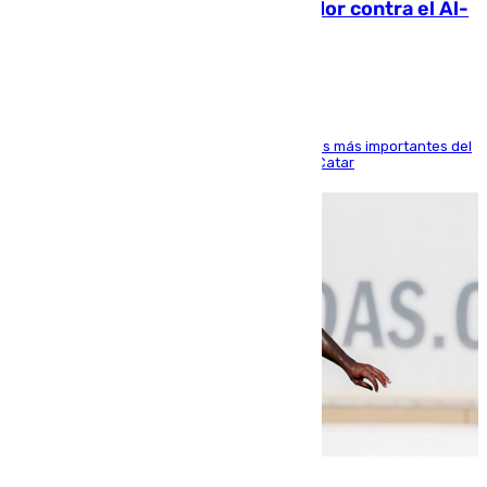
Málaga: Eneko Jauregui, bigoleador contra el Al-
Arabi SC
El delantero vasco ha sido uno de los jugadores más importantes del
partido de los de Funes contra el conjunto de Catar