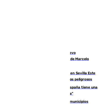
El exdelantero Diego Forlán es el nuevo
seleccionador de Uruguay tras la salida de Marcelo
Bielsa
Reabierto el parque canino cerrado en Sevilla Este
tras detectarse alimentos con elementos peligrosos
Javier Fernández: "El Gobierno de España tiene una
preocupación y una prioridad con Sevilla"
Las ferias de verano de numerosos municipios