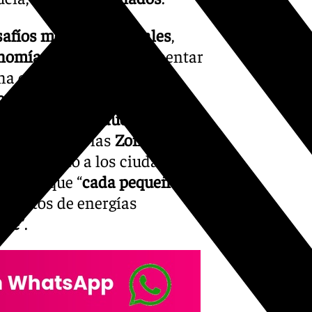
safíos medioambientales
,
nomía circular
para fomentar
ha entendido que la
cesidad ineludible
. Por eso,
gías limpias
,
reducción de
verdes
como las
Zonas de
emás, invitó a los ciudadanos
acando que “
cada pequeño
royectos de energías
ble
”.