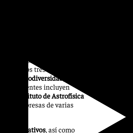
resas y organismos que
ernacionales.
ferencias, talleres y stands
s en la sostenibilidad,
 largo de los tres días, se
ircular
,
biodiversidad
,
. Los ponentes incluyen
da
, el
Instituto de Astrofísica
nes y empresas de varias
s y divulgativos
, así como