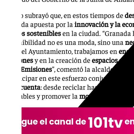
Carazo subrayó que, en estos tiempos de
de
Granada apuesta por la
innovación y la eco
hábitos sostenibles
en la ciudad. “Granada 
sostenibilidad no es una moda, sino una
ne
desde el Ayuntamiento, trabajamos en
ener
emisiones
y en la creación de
espacios más 
Bajas Emisiones
”, comentó la alcaldesa. Ad
a participar en este esfuerzo conjunto, dest
gesto cuenta
: desde reciclar hasta apoyar p
renovables y promover la
movilidad sosteni