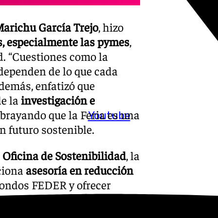
arichu García Trejo
, hizo
, especialmente las pymes
,
ad. “Cuestiones como la
dependen de lo que cada
demás, enfatizó que
de la
investigación e
ubrayando que la Feria es una
Youtube
 futuro sostenible.
a
Oficina de Sostenibilidad
, la
ciona
asesoría en reducción
fondos FEDER y ofrecer
 la inauguración, se
Huella Verde
, una