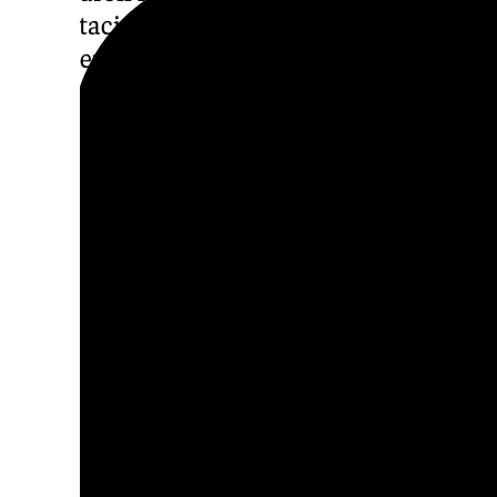
acreditación ambiental que reconoce a emp
cumplen indicadores medioambientales int
Actividades de la Feria
La Feria de la Sostenibilidad cuenta con
con
que destacan productos y servicios enfocado
promoviendo la
conciencia ambiental
. A lo
presentarán conferencias sobre
economía c
simbiosis industrial
y
transición energética
representantes de la
Universidad de Grana
de Andalucía
, y miembros de administracio
comunidades autónomas.
Además, se llevarán a cabo
talleres práctico