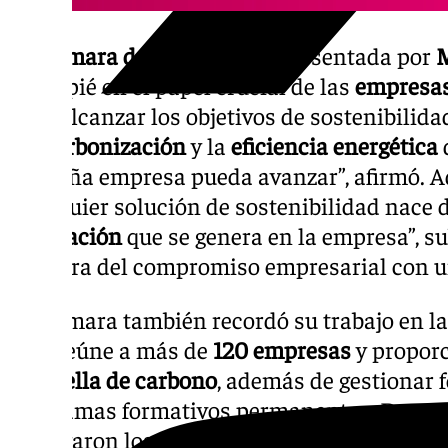
La Cámara de Comercio
, representada por
M
hincapié en el papel crucial de las
empresas
para alcanzar los objetivos de sostenibilid
descarbonización
y la
eficiencia energética
pequeña empresa pueda avanzar”, afirmó. A
“cualquier solución de sostenibilidad nace 
innovación
que se genera en la empresa”, s
muestra del compromiso empresarial con un
La Cámara también recordó su trabajo en l
cual reúne a más de
120 empresas
y propor
de huella de carbono
, además de gestionar 
programas formativos permanentes. Durante
entregaron los primeros
certificados de la 