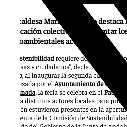
La alcaldesa Marifrán Carazo destaca 
implicación colectiva para afrontar lo
medioambientales actuales
“La
sostenibilidad
requiere del
compromiso 
empresas y ciudadanos”, declaró la alcalde
Carazo
, al inaugurar la segunda edición de 
Organizada por el
Ayuntamiento de Granad
de
Granada
, la feria se celebra en el
Paseo d
reúne a distintos actores locales para promo
También estuvieron presentes en la apertu
presidenta de la Comisión de Sostenibilida
delegado del Gobierno de la Junta de Andal