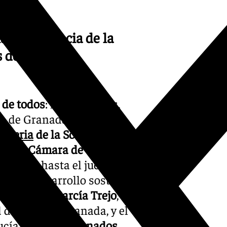
la importancia de la
s desafíos
de todos
: instituciones,
sa de Granada,
Marifrán
la
Feria
de la Sostenibilidad
.
a
y la
Cámara de Comercio
el Salón
hasta el jueves, y
ver el desarrollo sostenible.
ra
Marichu García Trejo
,
d de Cámara Granada, y el
ucía,
Antonio Granados
.