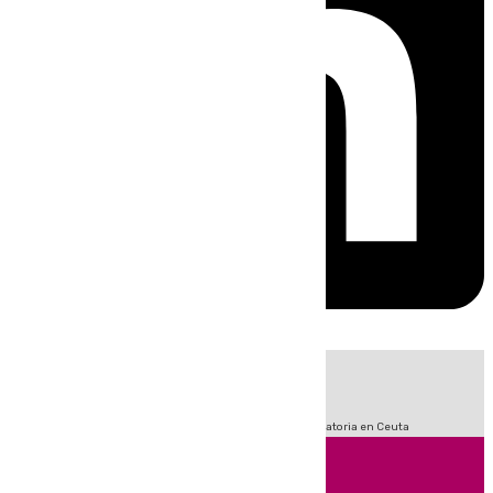
HOY
|
Fútbol
LaLiga
Sucesos
Primera División
Crisis Migratoria en Ceuta