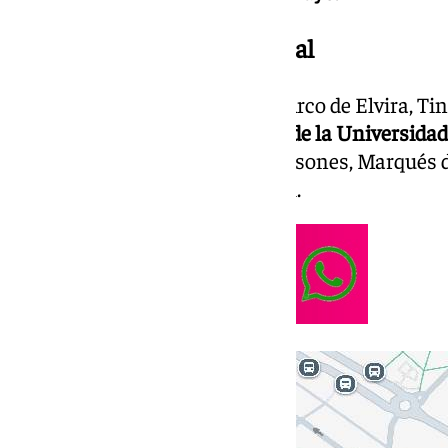
5 de octubre: ida a la Catedral
16:30 h: Puerta de
San Andrés
, Arco de Elvira, Ti
Santos, Arandas;
17:55 h: Plaza de la Universidad
18:45 h: Plaza de la Trinidad
, Mesones, Marqués 
Pasiegas
, entrada en la Catedral.