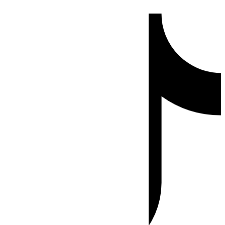
Ir
Tiktok
al
contenido