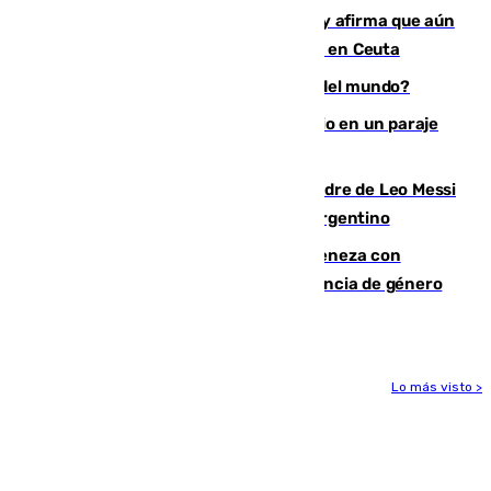
Vivas niega la versión del Gobierno y afirma que aún
quedan entre 8.000 y 11.000 migrantes en Ceuta
¿Es Tadej Pogacar el mejor ciclista del mundo?
Los Bomberos combaten un incendio en un paraje
de Granada
Muere a los 68 años Jorge Messi, padre de Leo Messi
y pieza fundamental en la carrera del argentino
Retiene a su mujer en su casa y ameneza con
quemar la vivienda: nuevo caso de violencia de género
en Málaga
Lo más visto >
Más noticias