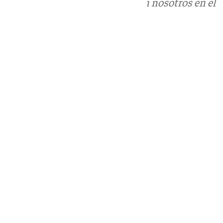
Puedes ponerte en contacto con nosotros en el
correo
informativos@101tv.es
Tags:
Últimas noticias