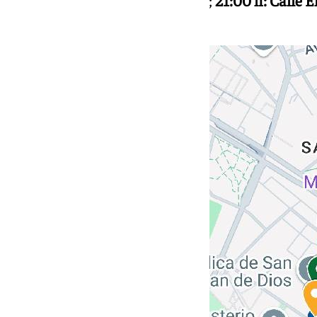
Plaza del Triunfo
, Arco de Elvira;
21:00 h: Calle E
Andrés
.