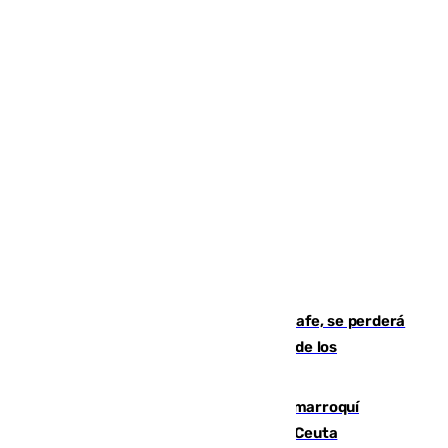
Christantus Uche, delantero del Getafe, se perderá
toda la temporada por varias fracturas de los
ligamentos de su rodilla derecha
Expulsado de España un ciudadano marroquí
condenado por allanar una vivienda en Ceuta