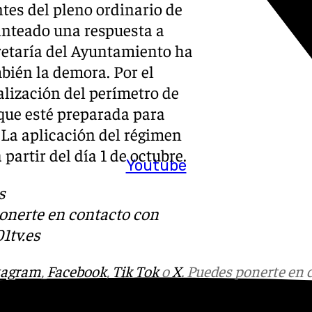
tes del pleno ordinario de
lanteado una respuesta a
cretaría del Ayuntamiento ha
bién la demora. Por el
alización del perímetro de
 que esté preparada para
 La aplicación del régimen
 partir del día 1 de octubre.
Youtube
s
ponerte en contacto con
1tv.es
tagram
,
Facebook
,
Tik Tok
o
X
. Puedes ponerte en 