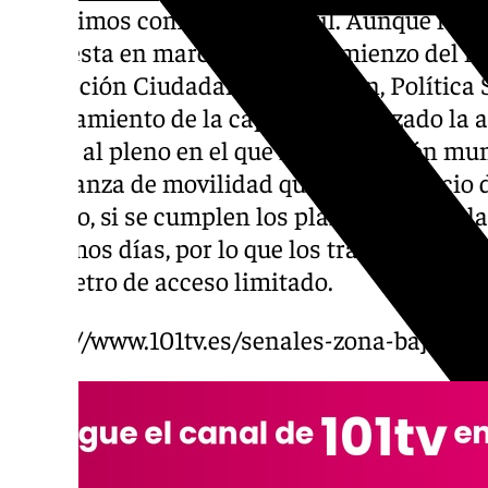
los últimos compases de abril. Aunque la p
su puesta en marcha con el comienzo del m
Protección Ciudadana, Educación, Política S
Ayuntamiento de la capital ha aplazado la 
previo al pleno en el que la corporación mun
ordenanza de movilidad que rija el espacio 
decreto, si se cumplen los plazos contempla
próximos días, por lo que los trámites retra
perímetro de acceso limitado.
https://www.101tv.es/senales-zona-bajas-e