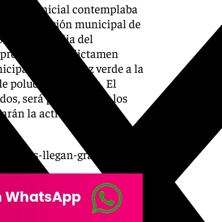
revisión inicial contemplaba
es, la comisión municipal de
ocial y Familia del
aprobación del dictamen
icipal debe dar luz verde a la
de polución reducida. El
dos, será publicado en los
sarán la activación del
misiones-llegan-granada/