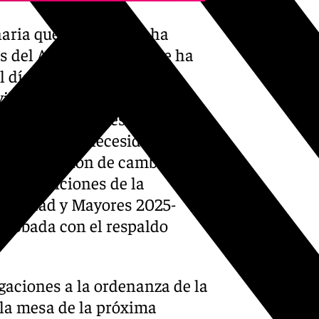
naria que la comisión ha
s del Ayuntamiento, que ha
día. Por otro lado, el
vilidad Urbana Sostenible
avor del PP, a pesar de la
ontempla la necesidad de la
a legislación de cambio
de Subvenciones de la
capacidad y Mayores 2025-
aprobada con el respaldo
egaciones a la ordenanza de la
la mesa de la próxima