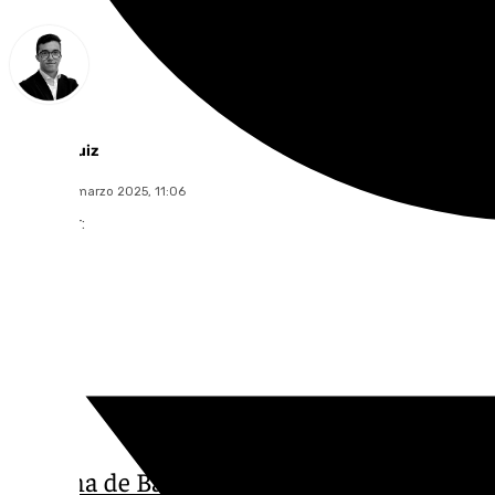
Chema Ruiz
martes, 25 marzo 2025, 11:06
Compartir:
La
Zona de Bajas Emisiones
(ZBE) no llegar