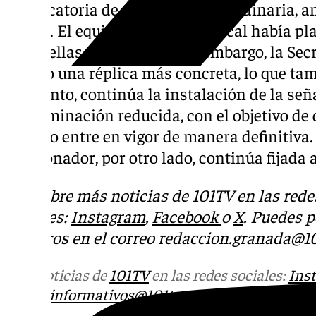
convocatoria de comisión extraordinaria, an
marzo. El equipo de gobierno local había p
todas ellas por bloques. Sin embargo, la Se
pedido una réplica más concreta, lo que tam
momento, continúa la instalación de la señ
contaminación reducida, con el objetivo de
cuando entre en vigor de manera definitiva.
sancionador, por otro lado, continúa fijada a
Descubre más noticias de 101TV en las rede
sociales:
Instagram
,
Facebook
o
X
. Puedes 
nosotros en el correo
redaccion.granada@10
Más noticias de
101TV
en las redes sociales:
Ins
correo
informativos@101tv.es