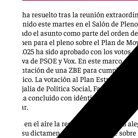
Así se ha resuelto tras la reunión extraordi
mantenido este martes en el Salón de Pleno
abordado el asunto como parte del orden del 
dictamen para el pleno sobre el Plan de Mo
2013-2025 ha sido aprobado con los votos a f
negativa de PSOE y Vox. En este marco, se c
implantación de una ZBE para cumplir con l
climático. La votación al Plan Estratégico 
Concejalía de Política Social, Familia, Dis
2027 ha concluido con idéntico resultado, 
popular.
Queda en el aire la resolución de las 383 al
ZBE y su dictamen, presumiblemente sobre 