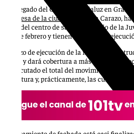
El delegado del Gobierno andaluz en Granad
alcaldesa de la ciudad
, Marifrán Carazo, han
obras del centro de salud del barrio de la 
mes de febrero y tienen un grado de ejecució
El plazo de ejecución de la nueva infraestru
meses y dará cobertura a más de 20.000 veci
ha ejecutado el total del movimiento de tier
estructura y, prácticamente, las cubiertas s
El cerramiento de fachada está casi finaliza