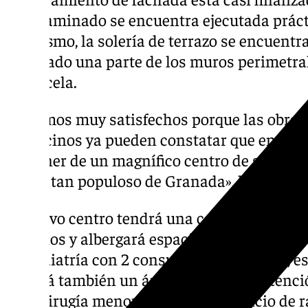
yeso laminado se encuentra ejecutada práct
Asimismo, la solería de terrazo se encuentr
ejecutado una parte de los muros perimetr
la parcela.
«Estamos muy satisfechos porque las obras
los vecinos ya pueden constatar que en los 
disponer de un magnífico centro de salud qu
barrio tan populoso de Granada», ha asegur
El nuevo centro tendrá una capacidad ampl
usuarios y albergará espacios para 18 cupo
de pediatría con 2 consultas de pediatría, es
Tendrá también un área moderna de atenció
para cirugía menor, ecografía y servicio de 