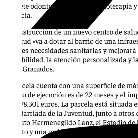
gabinete odontológico, sala de fisioterapia 
docencia.
La construcción de un nuevo centro de salud
Juventud «va a dotar al barrio de una infrae
actuales necesidades sanitarias y mejorará l
accesibilidad, la atención personalizada y la
según Granados.
La parcela cuenta con una superficie de má
el plazo de ejecución es de 22 meses y el im
de 6.878.301 euros. La parcela está situada e
en la Barriada de la Juventud, junto a otro
Instituto Hermenegildo Lanz, el Estadio de 
cubierto y una residencia de mayores.