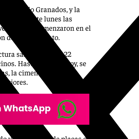
a, Antonio Granados, y la
 visitado este lunes las
Juventud, que comenzaron en el
n del 36 por ciento.
ctura sanitaria es de 22
nos. Hasta el día de hoy, se
ras, la cimentación y la
uperiores.
do y a tabiquería de placas de