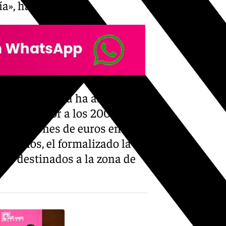
a», ha añadido.
el Gobierno «ya ha asegurado
rte superior a los 200
250 millones de euros en
re ellos, el formalizado la
os destinados a la zona de