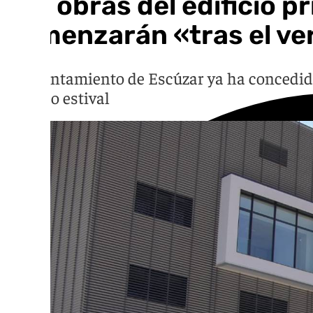
Las obras del edificio p
comenzarán «tras el ve
El Ayuntamiento de Escúzar ya ha concedido 
periodo estival