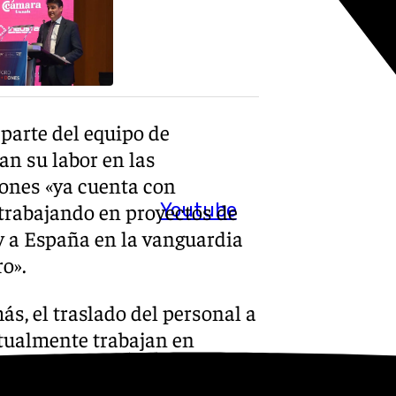
 parte del equipo de
an su labor en las
ones «ya cuenta con
 trabajando en proyectos de
Youtube
y a España en la vanguardia
ro».
s, el traslado del personal a
ctualmente trabajan en
 Consorcio IFMIF-Dones y
amitación 34 procesos