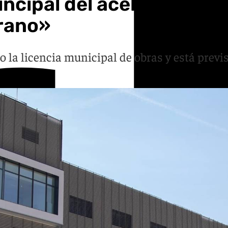
rincipal del acelerador d
rano»
la licencia municipal de obras y está previst