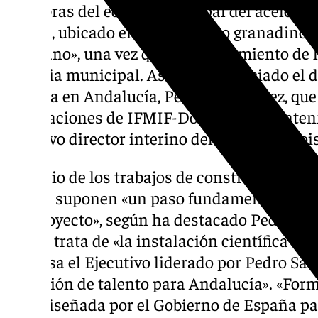
Las obras del edificio principal del acelerad
Dones, ubicado en el municipio granadino 
el verano», una vez que el Ayuntamiento de 
licencia municipal. Así lo ha anunciado el 
España en Andalucía, Pedro Fernández, que h
instalaciones de IFMIF-Dones y ha manten
el nuevo director interino del proyecto, Moi
El inicio de los trabajos de construcción del
Dones suponen «un paso fundamental para l
del proyecto», según ha destacado Pedro Fe
que se trata de «la instalación científica má
impulsa el Ejecutivo liderado por Pedro Sá
atracción de talento para Andalucía». «Form
país diseñada por el Gobierno de España pa