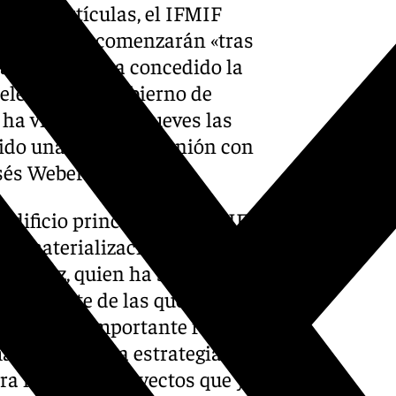
or de partículas, el IFMIF
de Escúzar, comenzarán «tras
la localidad ha concedido la
delegado del Gobierno de
a visitado este jueves las
ido una primera reunión con
sés Weber.
 edificio principal del IFMIF-
a materialización definitiva
rnández, quien ha señalado
s relevante de las que
nchez y un importante foco de
a parte de una estrategia de
ra impulsar proyectos que ya