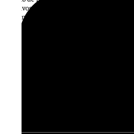
selectivos para nuevas incorporaciones. Con 
las cien personas entre finales de este año 
comentado.
Por otro lado, Fernández ha resaltado que d
dado pasos decisivos para convertir este pr
realidad tangible, gracias al aseguramiento 
consolidación de las alianzas internacional
de las obras y de los contratos estratégicos»
En el ámbito internacional, ha recordado qu
Europea ya participan oficialmente en el pr
Croacia. Asimismo, continúan avanzando la
incorporación de Alemania y se han iniciad