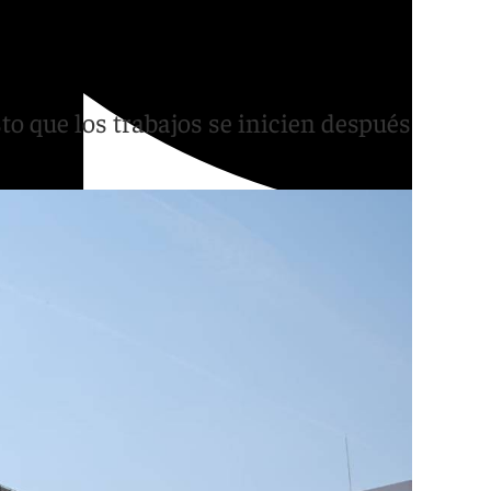
e partículas de Granada
o que los trabajos se inicien después del