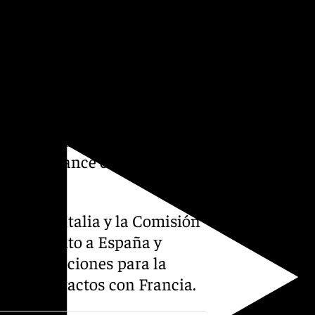
ello, la plantilla superará
y principios del próximo», ha
urante el último año «se han
oyecto estratégico en una
de la financiación, la
es y el avance en la ejecución
.
e Japón, Italia y la Comisión
oyecto junto a España y
s negociaciones para la
o los contactos con Francia.