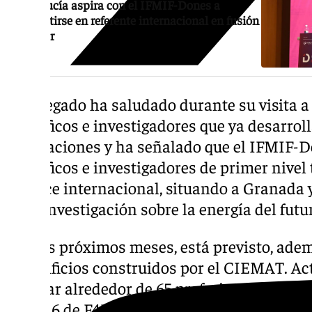
Andalucía aspira con el IFMIF-Dones a
convertirse en referente internacional en fusión
nuclear
El delegado ha saludado durante su visita a
científicos e investigadores que ya desarroll
instalaciones y ha señalado que el IFMIF-D
científicos e investigadores de primer nivel
alcance internacional, situando a Granada 
de la investigación sobre la energía del futu
«En los próximos meses, está previsto, ademá
los edificios construidos por el CIEMAT. A
Escúzar alrededor de 65 profesionales del
otros 16 de F4E, mientras permanecen en tr