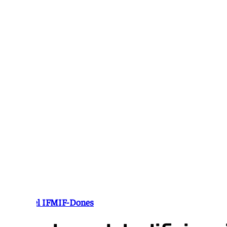
Ir
al
contenido
Obras del IFMIF-Dones