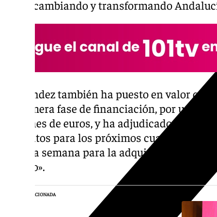
están cambiando y transformando Andalucí
Fernández también ha puesto en valor que 
la primera fase de financiación, por un impo
millones de euros, y ha adjudicado más de 
contratos para los próximos cuatro años, ent
pasada semana para la adquisición de equip
ensayo».
NOTICIA RELACIONADA