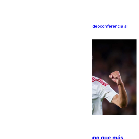
La mayoría de las comparecencias serán por videoconferencia al
residir los familiares fuera de España
07.08.2026
Juanlu Sánchez, el sexto canterano que más