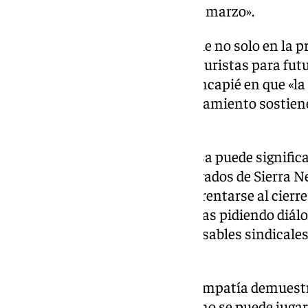
febrero y los fines de semana de marzo».
«Esto genera un daño irreparable no solo en la 
también en la confianza de los turistas para fut
empresarios, que han hecho hincapié en que «la
de la zona y su correcto funcionamiento sostien
indirectos».
«Para los trabajadores de Cetursa puede significa
empresarios y trabajadores privados de Sierra Ne
entre salvar la temporada o enfrentarse al cierre
para agregar que llevan «semanas pidiendo diálo
comité de empresa y los responsables sindicale
recibido ni una sola respuesta».
«Esta falta de comunicación y empatía demuestr
intolerable» pues a su parecer «no se puede jugar