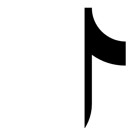
Ir
Tiktok
al
contenido