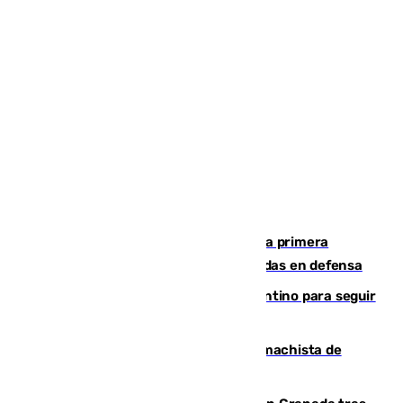
El Málaga cae ante el Ceuta y suma la primera
derrota de la pretemporada dejando dudas en defensa
Marruecos, la principal baza de Infantino para seguir
al frente de la FIFA
Pedro Sánchez condena el crimen machista de
Benahavís