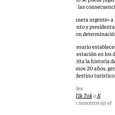
estación de esquí sin considerar las consecuenci
Por todo ello, han exigido «de manera urgente» a 
concreto a la consejera de Fomento y presidenta 
actúe con su equipo directivo «con determinación
«Además, es absolutamente necesario establece
garanticen la operatividad de la estación en los 
«no podemos permitir que se repita la historia d
a Sierra Nevada durante los últimos 20 años, ge
un daño incalculable a nuestro destino turístico
Más noticias de
101TV
en las redes
sociales:
Instagram
,
Facebook
,
Tik Tok
o
X
.
Puedes ponerte en contacto con nosotros en el
correo
informativos@101tv.es