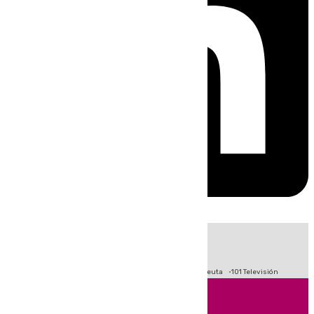
HOY
|
Fútbol
Primera División
LaLiga
Crisis Migratoria en Ceuta
101 Televisión