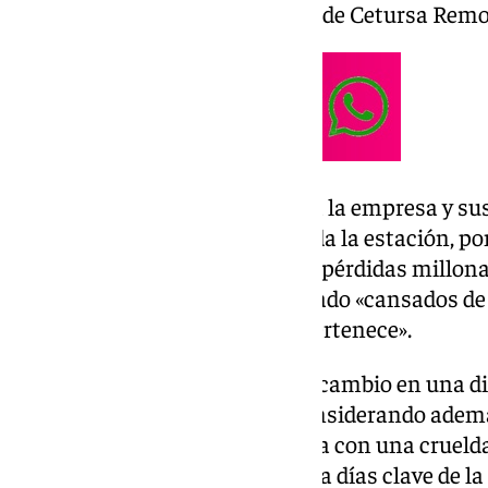
convocada por los trabajadores de Cetursa Remo
Es «un paro que no solo afecta a la empresa y su
por completo la actividad de toda la estación, p
puestos de trabajo y generando pérdidas millona
empresarios, que se han mostrado «cansados de s
que han agregado que no les «pertenece».
«No podemos ser la moneda de cambio en una di
Cetursa y sus trabajadores», considerando adem
que la huelga «ha sido planteada con una crueld
durante dos meses y afectando a días clave de l