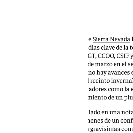
La Asociación de Empresarios de
Sierra Nevada
que puede tener una huelga en «días clave de la
trascender que los sindicatos UGT, CCOO, CSIF
convocatoria de huelga a partir de marzo en el s
estación de esquí de Granada si no hay avances 
empresa pública que gestiona el recinto inverna
de reivindicaciones de los trabajadores como la 
externalizaciones o el establecimiento de un plu
Desde esta asociación han señalado en una nota
trabajadores privados como «rehenes de un conf
«máxima preocupación ante las gravísimas cons