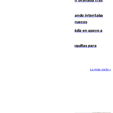
Angustioso rescate de una familia en Granada tras
caer su coche por un terraplén
Fallece un joven tras caer al mar cuando intentaba
entrar en parapente a Ceuta desde Marruecos
CIES NO moviliza a la provincia de Cádiz en apoyo a
la respuesta humanitaria de Ceuta
El mercado de Jerez refrigera sus taquillas para
facilitar las compras a sus visitantes
Lo más visto >
Más noticias
Ver más >