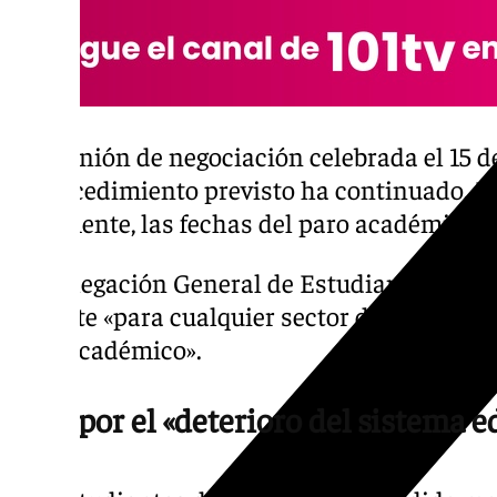
La reunión de negociación celebrada el 15 d
el procedimiento previsto ha continuado. Es
finalmente, las fechas del paro académico.
La Delegación General de Estudiantes ha ac
docente «para cualquier sector del estudian
paro académico».
Paro por el «deterioro del sistema e