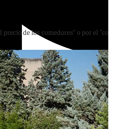
jan el paro académico el
l precio de los comedores" o por el "colapso