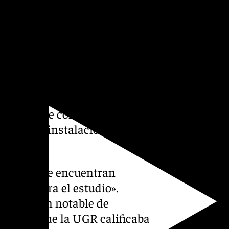
ón hacia el modelo de tarjeta
o casi sin previo aviso, se ha
visión» y esto les ha
ido al colapso administrativo
 tarjetas».
 saturación» de las líneas de
nte», lo que consideran que
s y otras instalaciones de la
 estudio se encuentran
uadas para el estudio».
 reducción notable de
 costes que la UGR calificaba