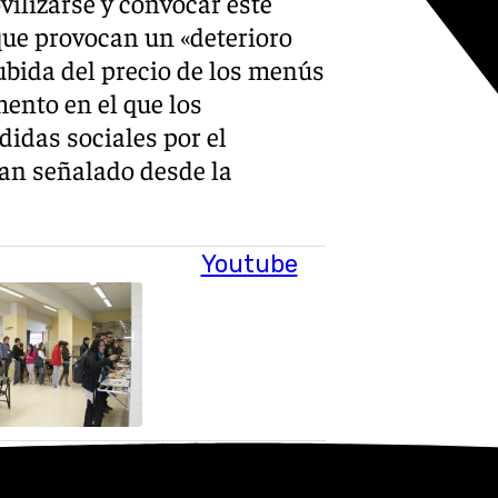
ilizarse y convocar este
ue provocan un «deterioro
subida del precio de los menús
ento en el que los
idas sociales por el
han señalado desde la
Youtube
tiene que ver con el