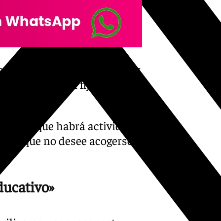
e mayo finalizó sin acuerdo y
te lunes se han fijado,
larado que habrá actividad
tado que no desee acogerse al
ducativo»