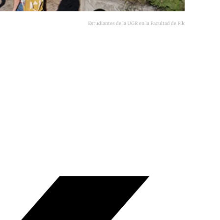
Estudiantes de la UGR en la Facultad de Filosofía y Letras.
Foto: UGR