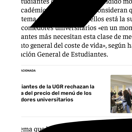
Los estudiantes de la UGR han decidido mov
paro académico por temas que consideran q
del sistema educativo». Entre ellos está la 
de los comedores universitarios «en un mom
estudiantes más necesitan esta clase de med
aumento general del coste de vida», según 
Delegación General de Estudiantes.
NOTICIA RELACIONADA
Estudiantes de la UGR rechazan la
subida del precio del menú de los
comedores universitarios
Otra tema que ha afectado a los estudiantes 