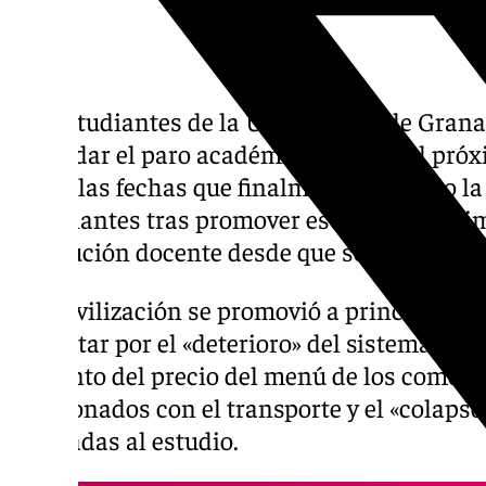
Los estudiantes de la Universidad de Gran
secundar el paro académico general el próxi
mayo, las fechas que finalmente ha fijado l
Estudiantes tras promover este paro, el pri
institución docente desde que se aprobó la 
La movilización se promovió a principios d
protestar por el «deterioro» del sistema uni
aumento del precio del menú de los comedo
relacionados con el transporte y el «colaps
dedicadas al estudio.