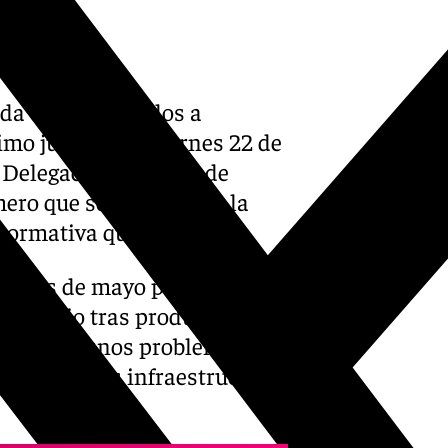
ada están llamados a
mo jueves 21 y viernes 22 de
a Delegación General de
mero que se convoca en la
normativa que lo regula.
el mes de mayo para
versitario tras producirse un
res o algunos problemas
o» en algunas infraestructuras