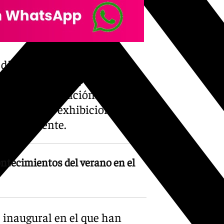
 diez y quince participantes
ebas diseñadas para poner a
idad de superación. A lo
esafíos, las exhibiciones y
ico asistente.
ntecimientos del verano en el
 inaugural en el que han