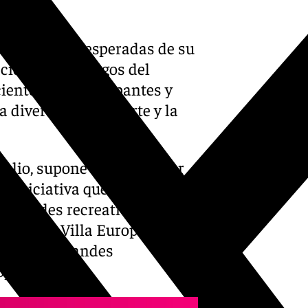
as citas más esperadas de su
ación de los Juegos del
ientos de participantes y
diversión, el deporte y la
 julio, supone la llegada por
na iniciativa que combina
tividades recreativas. La cita
as como Villa Europea del
o de los grandes
opolitana.