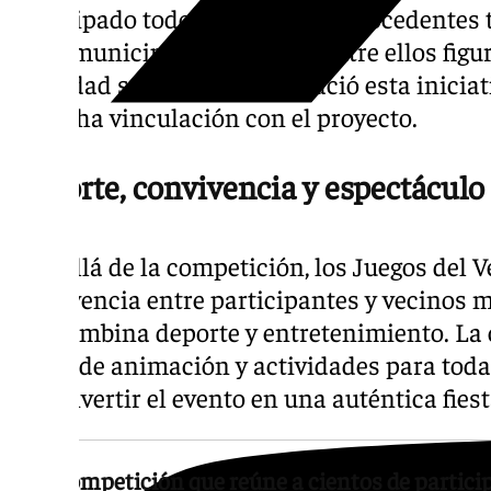
participado todos los equipos, procedentes
otros municipios invitados. Entre ellos fig
localidad sevillana donde nació esta inicia
estrecha vinculación con el proyecto.
Deporte, convivencia y espectáculo
Más allá de la competición, los Juegos del 
convivencia entre participantes y vecinos
que combina deporte y entretenimiento. La
zonas de animación y actividades para todas
de convertir el evento en una auténtica fies
Una competición que reúne a cientos de partici