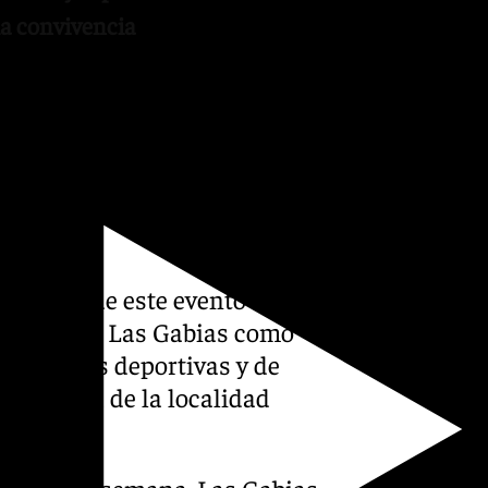
la convivencia
he con la celebración del
ropuesta musical centrada en
os dos mil. El espectáculo
 DJ, concursos y diversas
bración de este evento
 imagen de Las Gabias como
ctividades deportivas y de
económica de la localidad