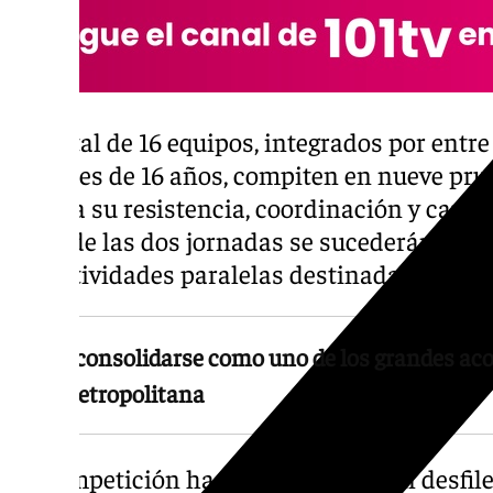
Un total de 16 equipos, integrados por entre
mayores de 16 años, compiten en nueve pru
prueba su resistencia, coordinación y capac
largo de las dos jornadas se sucederán los d
las actividades paralelas destinadas al públ
Busca consolidarse como uno de los grandes aco
área metropolitana
La competición ha arrancado con un desfile