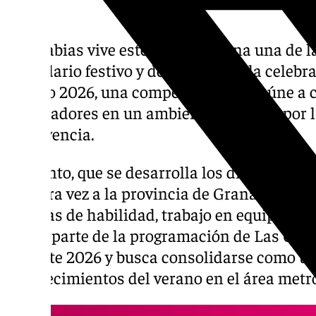
Las Gabias vive este fin de semana una de l
calendario festivo y deportivo con la celebr
Verano 2026, una competición que reúne a c
espectadores en un ambiente marcado por la 
convivencia.
El evento, que se desarrolla los días 3 y 4 de
primera vez a la provincia de Granada de u
pruebas de habilidad, trabajo en equipo y ac
forma parte de la programación de Las Gabi
Deporte 2026 y busca consolidarse como un
acontecimientos del verano en el área metr