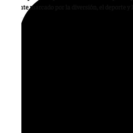
ambiente marcado por la diversión, el deporte y 
La clausura tiene lugar el sábado por la noc
festival «Eh! Festivi Wonder Music», una p
los éxitos de las décadas de los noventa y l
incluirá actuaciones en directo, sesiones de
actividades de animación.
Desde el Ayuntamiento destacan que la cele
supone una oportunidad para proyectar la
municipio referente en la organización de a
ocio, además de dinamizar la vida social y 
durante el verano.