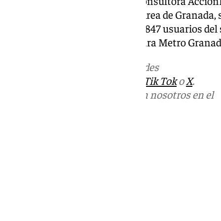
La encuesta, elaborada por la consultora Acció
Transporte Metropolitano del Área de Granada, s
7 al 11 de octubre a un total de 1.847 usuarios del 
autobuses interurbano y 406 para Metro Granad
Más noticias de
101TV
en las redes
sociales:
Instagram
,
Facebook
,
Tik Tok
o
X
.
Puedes ponerte en contacto con nosotros en el
correo
informativos@101tv.es
Tags:
Últimas noticias