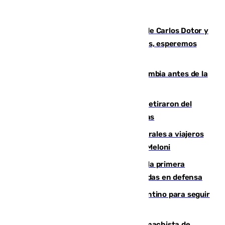
Juanfran Funes, sobre las lesiones de Carlos Dotor y
Fernando Calero: “Estamos preocupados, esperemos
que no sea nada”
Felipe VI refuerza los lazos con Colombia antes de la
llegada del nuevo presidente
Fernando Calero y Carlos Dotor se retiraron del
encuentro contra el Ceuta con molestias
España restablece controles temporales a viajeros
procedentes de Italia como repuesta a Meloni
El Málaga cae ante el Ceuta y suma la primera
derrota de la pretemporada dejando dudas en defensa
Marruecos, la principal baza de Infantino para seguir
al frente de la FIFA
Pedro Sánchez condena el crimen machista de