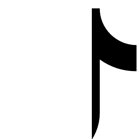
Ir
Tiktok
al
contenido