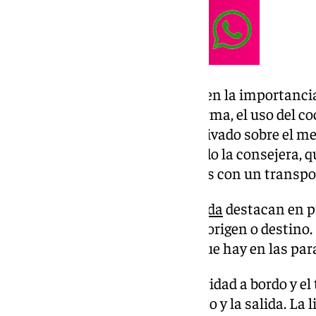
Rocío Díaz ha puesto el acento en la importanci
público, para reducir, de esta forma, el uso del 
reducir los efectos del tráfico privado sobre el m
emisiones de CO2», ha subrayado la consejera, q
forma es «fidelizar a los usuarios con un transpo
Los viajeros del
metro de Granada
destacan en pr
proximidad de las paradas a su origen o destino.
puntualidad y la información que hay en las par
En tercer lugar, destaca la seguridad a bordo y el
posición, la facilidad en el acceso y la salida. La 