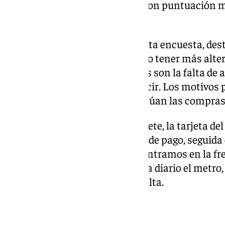
temperatura son los aspectos con puntuación m
un notable (más de siete).
Entre los datos arrojados por esta encuesta, dest
reconoce utilizar el metro por no tener más alte
público. Sus razones principales son la falta de
no disponer de carnet de conducir. Los motivos 
ocio y estudios. Por debajo se sitúan las compras 
En lo que respecta al tipo de billete, la tarjeta 
los viajeros (43,1%) como medio de pago, seguida 
40,8 por ciento de uso. Si nos centramos en la fr
ciento de los viajeros usan casi a diario el metro,
lo hace en trayectos de ida y vuelta.
Autobús interurbano