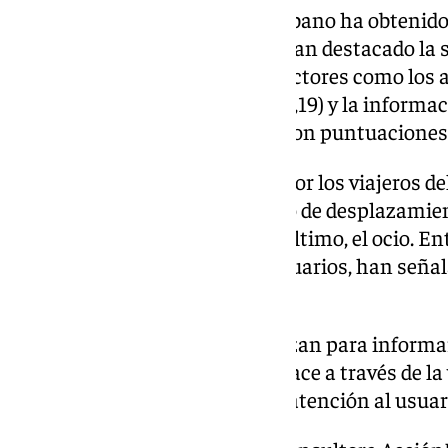
Por su parte, el autobús interurbano ha obtenid
parte de los usuarios, quienes han destacado la s
y el trato recibido por los conductores como los
frecuencia (6,9) y los horarios (7,19) y la informa
calificación más baja, aunque con puntuaciones
Los motivos de uso señalados por los viajeros de
mayoritariamente, como medio de desplazamiento
seguido de las gestiones y, por último, el ocio. E
importancia tienen para los usuarios, han señal
y la rapidez.
Respecto a los medios que utilizan para informars
ciento ha manifestado que lo hace a través de la 
resto lo hace por el teléfono de atención al usuar