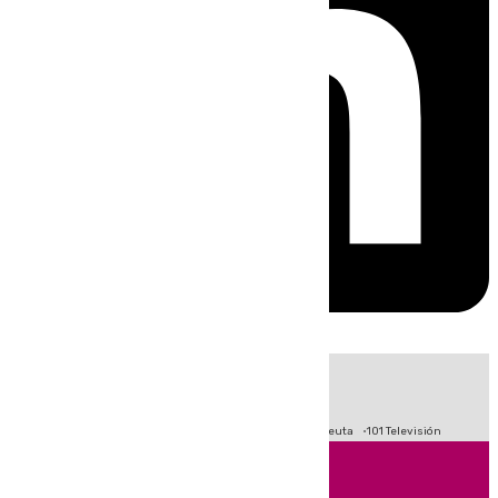
HOY
|
Fútbol
Primera División
LaLiga
Crisis Migratoria en Ceuta
101 Televisión