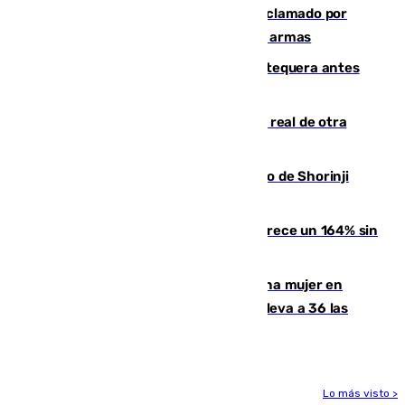
Detienen en Málaga a un fugitivo reclamado por
Colombia por homicidio y transporte de armas
Prueba final del Granada ante el Antequera antes
del inicio de la Liga
Ceuta se prepara ante la posibilidad real de otra
entrada masiva el 15 de agosto
Cártama, protagonista en el Europeo de Shorinji
Kempo celebrado en Berlín
La llegada de inmigrantes a Ceuta crece un 164% sin
contar la entrada masiva
Igualdad confirma el asesinato de una mujer en
Benahavís como violencia machista y eleva a 36 las
víctimas en 2026
Lo más visto >