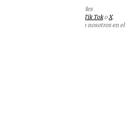
Más noticias de
101TV
en las redes
sociales:
Instagram
,
Facebook
,
Tik Tok
o
X
.
Puedes ponerte en contacto con nosotros en el
correo
informativos@101tv.es
Tags:
Últimas noticias