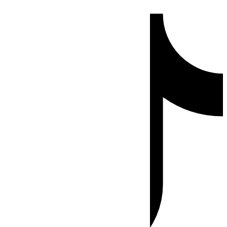
Ir
Tiktok
al
contenido