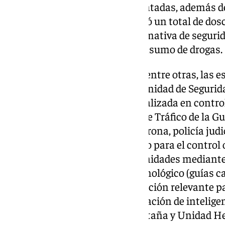
noventa y nueve personas rescatadas, además de 
diversa índole. También formuló un total de dos
sanción por infracción a la normativa de seguri
ocho de ellas por tenencia y consumo de drogas.
El dispositivo está compuesto, entre otras, las 
Ciudadana, con el apoyo de la Unidad de Segurid
Comandancia (USECIC) especializada en control
del orden público; Agrupación de Tráfico de la Gua
vigilancia de las carreteras; Seprona, policía jud
medioambiental; Equipo Pegaso para el control o
el apoyo operativo al resto de unidades mediante 
desactivación de explosivos; Cinológico (guías c
obtención y análisis de información relevante pa
pública, lo que incluye la elaboración de intelige
Rescate e Intervención en Montaña y Unidad Hel