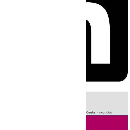
HOY
|
Fútbol
Sucesos
Primera División
Crisis Migratoria en Ceuta
Incendios