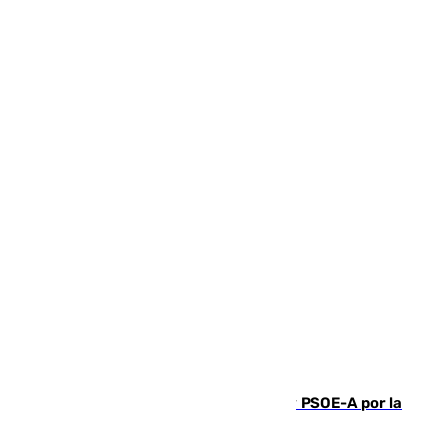
Vuelve el duelo dialéctico entre PP y PSOE-A por la
financiación de las autonomías