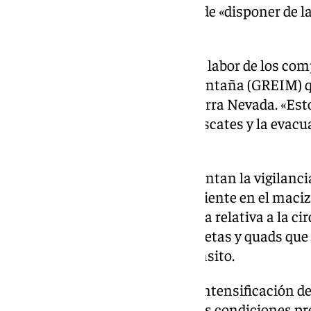
la actividad a realizar» además de «disponer de l
permite la geolocalización».
En este sentido ha destacado la labor de los co
Especial de Intervención en Montaña (GREIM) 
rescataron a 99 personas en Sierra Nevada. «Esto
preparados para afrontar los rescates y la evacu
condiciones más difíciles».
Las patrullas del Seprona aumentan la vigilanci
de la naturaleza y el medio ambiente en el maci
incumplimiento de la normativa relativa a la cir
espacio natural, como motocicletas y quads que
limitación o prohibición de tránsito.
Se ha dispuesto, también, una intensificación d
antiterrorista de acuerdo con las condiciones p