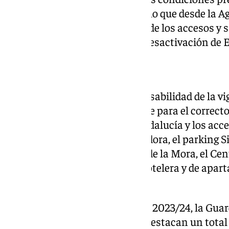
de personas y de vehículos, por lo que desde la 
especial atención en el control de los accesos y s
un Grupo de Especialistas en Desactivación de E
En datos
La Guardia Civil tiene la responsabilidad de la vi
instalaciones que resultan clave para el correct
como son la propia Plaza de Andalucía y los acces
depuradora y planta potabilizadora, el parking S
esquiables, Borreguiles y Hoya de la Mora, el Ce
Deportivo, la infraestructura hotelera y de apart
oficinas de
Cetursa
.
Durante la anterior temporada, 2023/24, la Guard
mil actuaciones, entre las que destacan un total