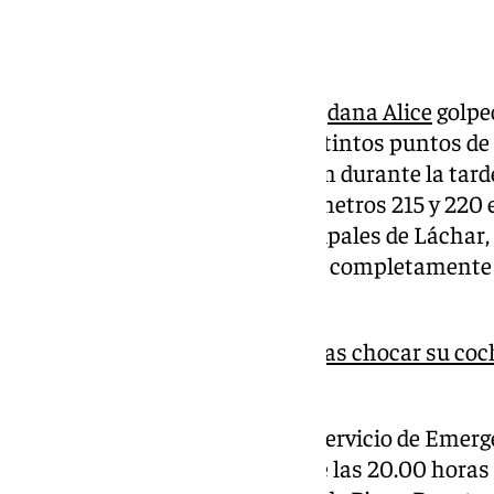
La tromba de agua con la que la
dana Alice
golpe
provocó
más incidencias
en distintos puntos de 
precipitaciones que descargaron durante la tard
quedara anegada entre los kilómetros 215 y 220 
que abarca los términos municipales de Láchar,
Zafayona en el que el tráfico fue completamente
dos horas.
Herido grave en Granada tras chocar su coc
A-92G
En concreto, según informó el servicio de Emerge
circulación quedó cortada sobre las 20.00 horas d