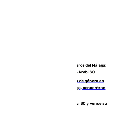
Ya se han estrenado los tres delanteros del Málaga:
Eneko Jauregui, bigoleador contra el Al-Arabi SC
35 mujeres asesinadas por violencia de género en
España en este 2026: Andalucía y Málaga, concentran
el foco de la tragedia
El Málaga es muy superior al Al-Arabi SC y vence su
primer encuentro de pretemporada