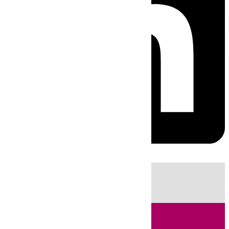
HOY
|
Fútbol
Sucesos
Primera División
LaLiga
Ciencia