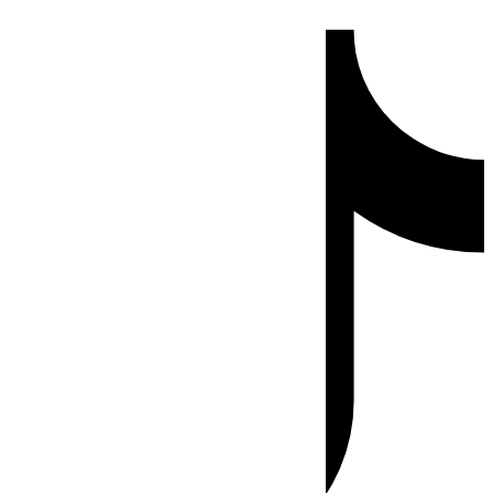
Ir
Tiktok
al
contenido