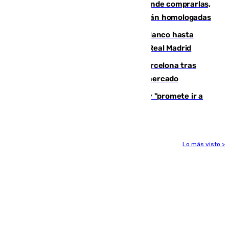
Gafas para el eclipse solar 2026: dónde comprarlas,
dónde conseguirlas y cómo saber si están homologadas
Vinícius Júnior seguirá vestido de blanco hasta
2032 tras cerrar su renovación con el Real Madrid
Rodrigo negocia su fichaje por el Barcelona tras
romper con el Madrid y revoluciona el mercado
El Rey traslada a Vivas su respaldo y "promete ir a
Ceuta" después de la crisis migratoria
Lo más visto >
Más noticias
Ver más >