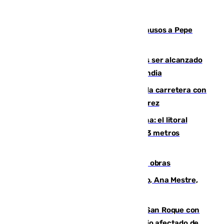
Granada despide con lágrimas y aplausos a Pepe
Habichuela
Un futbolista de 24 años muere tras ser alcanzado
por un rayo durante un partido en Tailandia
Muere un conductor tras salirse de la carretera con
su turismo en la A-480 a la altura de Jerez
Julio supera a junio en basura marina: el litoral
occidental malagueño recoge más de 33 metros
cúbicos de residuos
El Cádiz se afila ante un Granada en obras
La nueva presidenta del Parlamento, Ana Mestre,
hace parada institucional en Cádiz
Estabilizado el incendio forestal de San Roque con
19 familias aún desalojadas y un domicilio afectado de