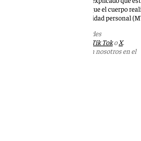
marco del dispositivo especial que el cuerpo rea
el control de vehículos de movilidad personal (M
Más noticias de
101TV
en las redes
sociales:
Instagram
,
Facebook
,
Tik Tok
o
X
.
Puedes ponerte en contacto con nosotros en el
correo
informativos@101tv.es
Tags:
Sucesos
Últimas noticias