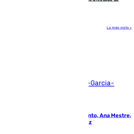
gravedad
Lo más visto >
Más noticias
Ver más >
05.08.2026
La nueva presidenta del Parlamento, Ana Mestre,
hace parada institucional en Cádiz