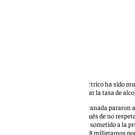
miércoles, 20 mayo 2026, 19:24
Compartir:
El conductor de un patinete eléctrico ha sido m
un semáforo en rojo y septuplicar la tasa de alco
Agentes de la Policía Local de Granada pararon a
eléctrico el pasado martes después de no respeta
semáforo en rojo. Entonces, fue sometido a la pr
arrojó una tasa de alcohol de 1,78 milígramos por