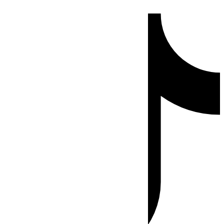
Ir
Tiktok
al
contenido