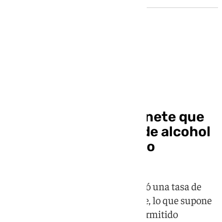
Sucesos
Multan en Granada al
conductor de un patinete que
septuplicaba la tasa de alcohol
y se saltó un semáforo
En la prueba de alcoholemia arrojó una tasa de
1,78 milígramos por litro de sangre, lo que supone
siete veces más del límite legal permitido