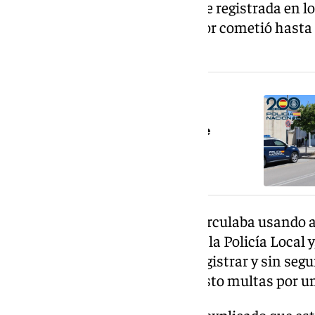
ha sido la única infracción grave registrada en lo
granadina, ya que otro conductor cometió hasta 
fue multado.
NOTICIA RELACIONADA
Detenido tras robar un patinete
eléctrico en un bar en Granada
En primer lugar, el conductor circulaba usando 
interceptado por los agentes de la Policía Local 
adicional, con el patinete sin registrar y sin seg
incumplimientos le han supuesto multas por un 
La Policía Local de Granada ha explicado que est