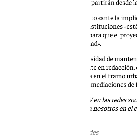
y su afección a la movilidad que partirán desde l
Carazo mostró su agradecimiento «ante la impli
de técnicos que desde las tres instituciones «es
rigurosa, con total honestidad, para que el proye
mejor posible para nuestra ciudad».
Por otra parte, se acordó la necesidad de mante
estudio informativo, actualmente en redacción, 
permitirá «desmontar esta línea en el tramo ur
la nueva zona logística en las inmediaciones de
Descubre más noticias de 101TV en las redes soc
Puedes ponerte en contacto con nosotros en el 
redaccion.granada@101tv.es
Más noticias de
101TV
en las redes