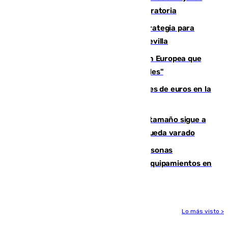
procedentes de Italia por la presión migratoria
El Ayuntamiento desarrolla una estrategia para
recuperar la identidad patrimonial de Sevilla
España e Italia garantizan a la Unión Europea que
sus controles fronterizos son "temporales"
Sevilla ha invertido más de 6 millones de euros en la
transformación de su casco histórico
Susto en Marbella: un atún de gran tamaño sigue a
un bañista hasta la orilla de la playa y queda varado
Emvisesa refuerza la atención a personas
vulnerables con cesión de viviendas y equipamientos en
Sevilla
Lo más visto >