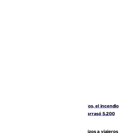
Un mes de la tragedia de Los Gallardos, el incendio
que acabó con la vida de 14 personas y arrasó 5.200
hectáreas
España establece controles fronterizos a viajeros