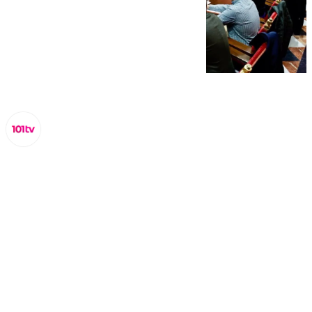
Miguel Alfonso
jueves, 27 marzo 2025, 09:44
Compartir: