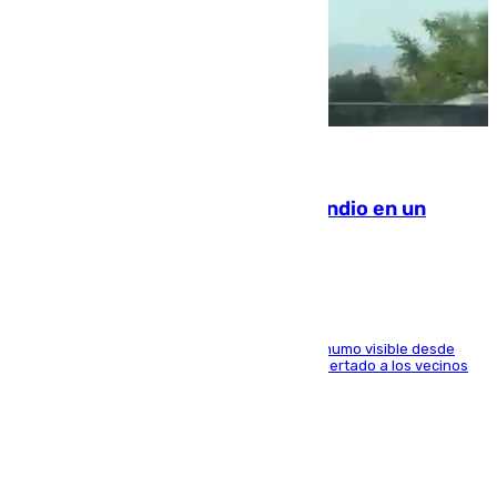
08.08.2026
Los Bomberos combaten un incendio en un
paraje de Granada
El fuego ha levantado una densa columna de humo visible desde
distintos puntos del Área Metropolitana y ha alertado a los vecinos
de la capital