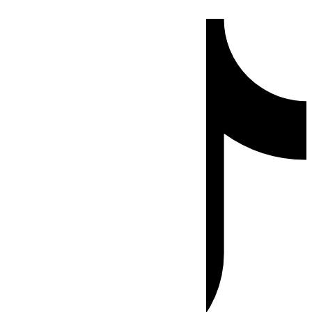
Ir
Tiktok
al
contenido