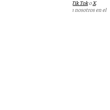
sociales:
Instagram
,
Facebook
,
Tik Tok
o
X
.
Puedes ponerte en contacto con nosotros en el
correo
informativos@101tv.es
Tags:
Últimas noticias