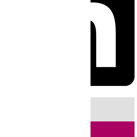
HOY
|
Sucesos
Incendios
Guardia Civil
Huelva
Almería