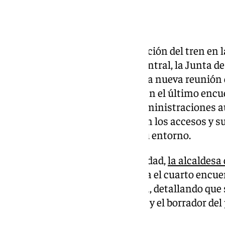
La mesa técnica para la integración del tren en l
están integrados el Gobierno central, la Junta d
Granada, celebra este jueves una nueva reunión
febrero los técnicos valoraran, en el último enc
necesidad planteada por las administraciones 
garantizar la «permeabilidad» en los accesos y s
partirán desde la estación en su entorno.
En el debate del estado de la ciudad,
la alcaldesa
confirmado la reunión, que es ya el cuarto encue
constitución de la mesa técnica, detallando que 
está «avanzando en los detalles y el borrador del p
proyectos».